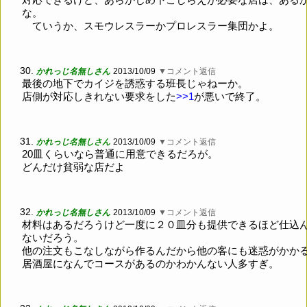
な。
ていうか、スモウレスラーかプロレスラー集団かよ。
30.
かれっじ名無しさん
2013/10/09
▼コメント返信
最後の地下でカイジを誘惑する班長じゃねーか。
店側が対応しきれない要求をした
>>1
が悪いで終了。
31.
かれっじ名無しさん
2013/10/09
▼コメント返信
20皿くらいなら普通に用意できるだろが。
どんだけ貧弱な店だよ
32.
かれっじ名無しさん
2013/10/09
▼コメント返信
材料はあるだろうけど一度に２０皿分も提供できるほど仕込
ないだろう。
他の注文もこなしながら作るんだから他の客にも迷惑がかか
居酒屋になんでコースがあるのかわかんない人多すぎ。