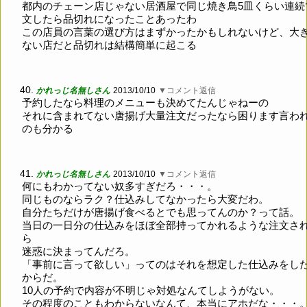
都内のチェーン店じゃない居酒屋で同じ焼き鳥5皿くらい連続
文したら品切れになったことあったわ
この店員の言葉の選び方はまずかったかもしれないけど、大
ない店だと品切れは結構簡単に起こる
40.
かれっじ名無しさん
2013/10/10
▼コメント返信
予約したなら料理のメニューも決めてたんじゃねーの
それに含まれてない唐揚げ大量注文だったなら困ります言わ
のも分かる
41.
かれっじ名無しさん
2013/10/10
▼コメント返信
何にもわかってない奴多すぎだろ・・・。
同じものならラク？仕込みしてなかったら大変だわ。
自分たちだけが唐揚げ食べるとでも思ってんのか？って話。
当日の一日分の仕込みをほぼ全部持ってかれるような注文さ
ら
迷惑に決まってんだろ。
「事前に言って欲しい」ってのはそれを想定した仕込みをし
からだ。
10人の予約で内容が不明じゃ対処なんてしようがない。
その程度のこともわからないなんて、本当にアホだな・・・