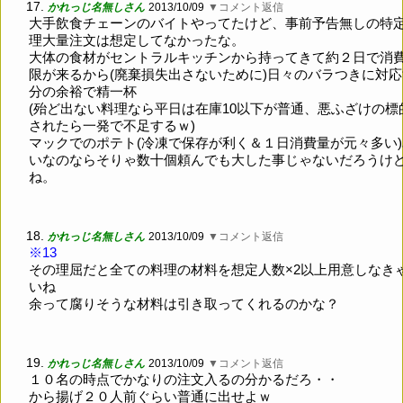
17.
かれっじ名無しさん
2013/10/09
▼コメント返信
大手飲食チェーンのバイトやってたけど、事前予告無しの特
理大量注文は想定してなかったな。
大体の食材がセントラルキッチンから持ってきて約２日で消
限が来るから(廃棄損失出さないために)日々のバラつきに対
分の余裕で精一杯
(殆ど出ない料理なら平日は在庫10以下が普通、悪ふざけの標
されたら一発で不足するｗ)
マックでのポテト(冷凍で保存が利く＆１日消費量が元々多い
いなのならそりゃ数十個頼んでも大した事じゃないだろうけ
ね。
18.
かれっじ名無しさん
2013/10/09
▼コメント返信
※13
その理屈だと全ての料理の材料を想定人数×2以上用意しなき
いね
余って腐りそうな材料は引き取ってくれるのかな？
19.
かれっじ名無しさん
2013/10/09
▼コメント返信
１０名の時点でかなりの注文入るの分かるだろ・・
から揚げ２０人前ぐらい普通に出せよｗ