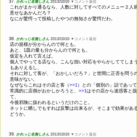
37.
かれっじ名無しさん
2013/10/10
▼コメント返信
これがまかり通るなら、人数に対してすべてのメニュー２人
意せなあかんだろ？
なにが驚愕って投稿したやつの無知さが驚愕だわ。
38.
かれっじ名無しさん
2013/10/10
▼コメント返信
店の規模が分からんので何とも。
あと、1皿の量も分からんので何とも。
仮定を入れて言えば。
個人でやってる店なら、こんな拙い対応をやらかしててしま
もありえるし、
それに対して客が、「おかしいだろ？」と世間に正否を問う
意味がない。
なぜならこれはその店と客（
>>1
）との「個別の」話であって
常識的に店側がおかしかろうと、
>>1
はその店から迷惑客と扱
て、
今後邪険に扱われるというだけのこと。
ネットに晒しでもすれば反撃は出来るが、そこまで効果があ
どうか。
39.
かれっじ名無しさん
2013/10/10
▼コメント返信