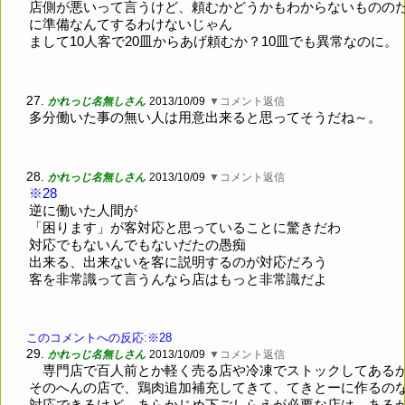
店側が悪いって言うけど、頼むかどうかもわからないものの
に準備なんてするわけないじゃん
まして10人客で20皿からあげ頼むか？10皿でも異常なのに。
27.
かれっじ名無しさん
2013/10/09
▼コメント返信
多分働いた事の無い人は用意出来ると思ってそうだね～。
28.
かれっじ名無しさん
2013/10/09
▼コメント返信
※28
逆に働いた人間が
「困ります」が客対応と思っていることに驚きだわ
対応でもないんでもないだたの愚痴
出来る、出来ないを客に説明するのが対応だろう
客を非常識って言うんなら店はもっと非常識だよ
このコメントへの反応:※28
29.
かれっじ名無しさん
2013/10/09
▼コメント返信
専門店で百人前とか軽く売る店や冷凍でストックしてある
そのへんの店で、鶏肉追加補充してきて、てきとーに作るの
対応できるけど、あらかじめ下ごしらえが必要な店は、ある