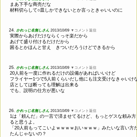
まあ下手な商売だな
材料切らして○皿しかできないとか言っときゃいいのに
24.
かれっじ名無しさん
2013/10/09
▼コメント返信
実際からあげだけならくっそ楽だから
あげて盛り付けるだけだから
困るとかほんと甘え きついだろうけどできるから
25.
かれっじ名無しさん
2013/10/09
▼コメント返信
20人前を一度に作れるだけの設備があればいいけど
フライヤー1つで5人前くらいだし他にも注文受けなきゃいけ
店としては断っても理解は出来る
でも、説明の仕方が悪いな
26.
かれっじ名無しさん
2013/10/09
▼コメント返信
1は「頼んだ」の一言で済ませてるけど、もっとゲスな頼み方
ると思うよ。
「20人前もってこいよｗｗｗｗおいｗｗｗ」みたいな言い方
たんじゃないの？