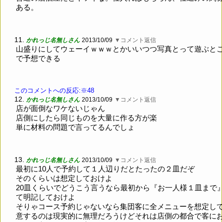
ある。
11.
かれっじ名無しさん
2013/10/09
▼コメント返信
山盛りにしてウェーイｗｗｗとかいいつつ写真とって遊ぶと
で予想できる
このコメントへの反応:※48
12.
かれっじ名無しさん
2013/10/09
▼コメント返信
店が面倒なワケないじゃん
店側にしたら同じものを大量に作る方が楽
単に材料の問題で言ってるんでしょ
13.
かれっじ名無しさん
2013/10/09
▼コメント返信
最初に10人で予約して１人辺りだとたったの２皿だぞ
そのくらいは想定しておけよ
20皿くらいでどうこう言うなら最初から『お一人様１皿まで
て明記しておけよ
そりゃコース予約じゃないなら集団客に全メニューを想定し
意するのは現実的に無理だろうけどそれは店側の都合で客に