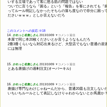
いする立場であって客に怒る筋の問題ではない
ついでに言うなら『困る』という『報告』を客にされても『
ってルール明記しなかったそちらの落ち度なので存分に困っ
ださいｗｗｗ』としか言えないだろ
このコメントへの反応:※18
14.
かれっじ名無しさん
2013/10/09
▼コメント返信
本屋で同じ本20枚くださいとか言うようなもんだろ
2冊3冊くらいなら対応出来るけど、大型店でもない普通の居
には無理
15.
かれっじ名無しさん
2013/10/09
▼コメント返信
とある唐揚げの過剰注文(オーバーキル)
16.
かれっじ名無しさん
2013/10/09
▼コメント返信
唐揚げ専門なわけじゃねーんだから、普通20皿も注文しない
いちいちルールとして表記しなけりゃわからないとか馬鹿か