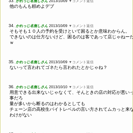
33.
かれっじ名無しさん
2013/10/09
▼コメント返信
他のもんも頼めよデブ
34.
かれっじ名無しさん
2013/10/09
▼コメント返信
そもそも１０人の予約を受けといて困るとか意味わからん。
できないのは仕方ないけど、困るのは客であって店じゃねー
ｗ
35.
かれっじ名無しさん
2013/10/09
▼コメント返信
ないって言われてゴネたら言われたとかじゃね？
36.
かれっじ名無しさん
2013/10/10
▼コメント返信
用意できる出来ないじゃなくて、そんときの店の対応が悪い
事だろ
量が多いから断るのはわかるとしても
チェーン店の高校生バイトレベルの言い方されてムカっと来
わけがない