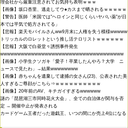
理会社から厳重注意されてお気持ち表明ｗｗｗ
【画像】坂口杏里、逃走してウ●カスまで晒されるｗｗｗｗｗ
【警告】医師「米国では”ヘロインと同じくらいヤバい薬”が日
本では平気で処方されてる」
【悲報】楽天モバイルさんww9月末に人権を失う模様wwwww
トリッカルのロレットという推し活テロリストｗｗｗｗｗｗ
【悲報】大阪で白昼堂々誘拐事件発生
wwwwwwwwwwwwwwwwwwwwwwwwwwwwwwwwwwww
【画像】小学生クソガキ「愛子！卒業したんやろ？大学 ニ
ュースで見たわ」→結果wwwwwwww
【画像】赤ちゃんを遺棄して逮捕の女さん(23)、公表された美
人すぎるご尊顔がこちら⇒ｗｗｗｗｗｗｗｗｗｗ
【画像】20年前のAV、キチガイすぎるwwwwww
謎の「琵琶湖三市同時花火大会」、全ての自治体が関与を否
定 → 開催中止が発表される
カードゲーム王者だった遊戯王、いつの間にか売上4位になる