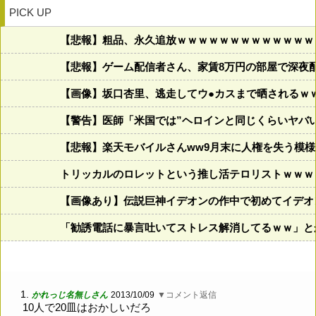
PICK UP
【悲報】粗品、永久追放ｗｗｗｗｗｗｗｗｗｗｗｗｗ
【悲報】ゲーム配信者さん、家賃8万円の部屋で深夜
【画像】坂口杏里、逃走してウ●カスまで晒されるｗ
【警告】医師「米国では”ヘロインと同じくらいヤバ
【悲報】楽天モバイルさんww9月末に人権を失う模様
トリッカルのロレットという推し活テロリストｗｗｗ
【画像あり】伝説巨神イデオンの作中で初めてイデオ
「勧誘電話に暴言吐いてストレス解消してるｗｗ」と
1.
かれっじ名無しさん
2013/10/09
▼コメント返信
10人で20皿はおかしいだろ