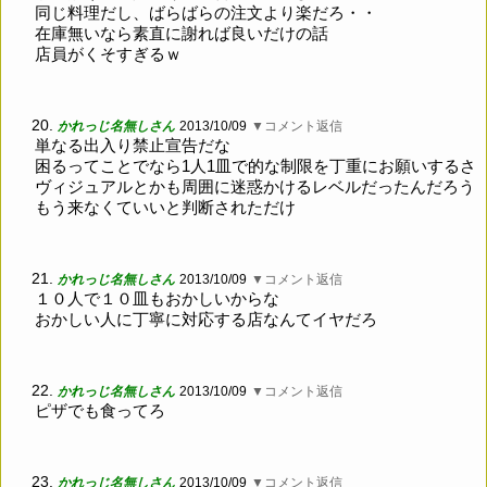
同じ料理だし、ばらばらの注文より楽だろ・・
在庫無いなら素直に謝れば良いだけの話
店員がくそすぎるｗ
20.
かれっじ名無しさん
2013/10/09
▼コメント返信
単なる出入り禁止宣告だな
困るってことでなら1人1皿で的な制限を丁重にお願いするさ
ヴィジュアルとかも周囲に迷惑かけるレベルだったんだろう
もう来なくていいと判断されただけ
21.
かれっじ名無しさん
2013/10/09
▼コメント返信
１０人で１０皿もおかしいからな
おかしい人に丁寧に対応する店なんてイヤだろ
22.
かれっじ名無しさん
2013/10/09
▼コメント返信
ピザでも食ってろ
23.
かれっじ名無しさん
2013/10/09
▼コメント返信