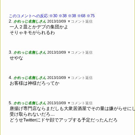
このコメントへの反応:※30
※38
※38
※68
※75
2.
かれっじ名無しさん
2013/10/09
▼コメント返信
一人２皿とかデブの集団かよ
そりゃキモがられるわ
3.
かれっじ名無しさん
2013/10/09
▼コメント返信
せやな
4.
かれっじ名無しさん
2013/10/09
▼コメント返信
お客様は神様だろってか
5.
かれっじ名無しさん
2013/10/09
▼コメント返信
唐揚げ専門店ならまだしも大衆居酒屋でその量は嫌がらせに
受け取られないだろ…
どうせTwitterにドヤ顔でアップする予定だったんだろ