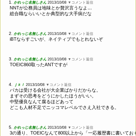
1.
かれっじ名無しさん
2013/10/08
▼コメント返信
NNTが公務員は地味とか贅沢言うなよ…
総合職ならいいとか典型的な大手病だな
2.
かれっじ名無しさん
2013/10/08
▼コメント返信
iBTならすごいが、ネイティブでもとれないぞ
3.
かれっじ名無しさん
2013/10/08
▼コメント返信
TOEIC860取ったANTですが
4.
ｊｋｌ
2013/10/08
▼コメント返信
バカは受ける会社が大企業ばかりだからな。
まずその思考をどうにかしたほうがいい。
中堅優良なんて腐るほどあって
どこも人材不足でニッコマレベルでさえ入社できる。
5.
かれっじ名無しさん
2013/10/08
▼コメント返信
3の通り、TOEICなんて800以上から「一応履歴書に書いてお