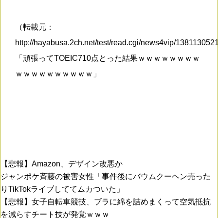
（転載元：
http://hayabusa.2ch.net/test/read.cgi/news4vip/138113052
「頑張ってTOEIC710点とった結果ｗｗｗｗｗｗｗｗ
ｗｗｗｗｗｗｗｗｗｗ」
【悲報】Amazon、デザイン改悪か
ジャンポケ斉藤の被害女性「事件後にバウムクーヘン売った
りTikTokライブしててムカついた」
【悲報】女子自転車競技、ブラに綿を詰めまくって空気抵抗
を減らすチート技が発覚ｗｗｗ