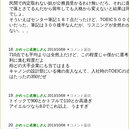
民間で内定取れない奴が公務員受かるわけ無いだろ。それに
で落とさてるんだから留年しても人格から変えないと結果は
でしょ。
そういえばセンター筆記１８７点だったけど、TOEIC５００
いだった。筆記は３００後半なんだが、リスニングが全然わ
ない。。。
18.
かれっじ名無しさん
2013/10/08
▼コメント返信
710点でも平均よりは全然上だけど、この程度じゃ僅かに選考
利に進む程度だよ
殆どの大手企業にも当てはまる
キャノンの設計部にいる俺の友人なんて、入社時のTOEICの
はたったの350だぜ
19.
かれっじ名無しさん
2013/10/08
▼コメント返信
トイックで900とかトフルで110とか高過ぎ
アイエルツなら8.0でこれ以上、うますぎ
20.
かれっじ名無しさん
2013/10/08
▼コメント返信