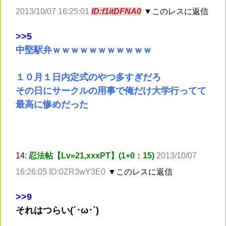
2013/10/07 16:25:01
ID:f1itDFNA0
▼このレスに返信
>
>5
中堅駅弁ｗｗｗｗｗｗｗｗｗｗｗ
１０月１日内定式のやつ多すぎだろ
その日にサークルの用事で俺だけ大学行ってて
最高に惨めだった
14:
忍法帖【Lv=21,xxxPT】(1+0：15)
2013/10/07
16:26:05 ID:0ZR3wY3E0
▼このレスに返信
>
>9
それはつらい(´･ω･`)