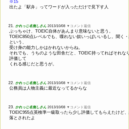
※15
出たよ「駅弁」ってワードが入っただけで見下す人
21.
かれっじ名無しさん
2013/10/08
▼コメント返信
ぶっちゃけ、TOEIC自体があんまり意味ないと思う。
TOEIC850点レベルでも、喋れない奴いっぱいいるし。聞く
という、
受け身の能力しかはかれないからね。
それでも、うちのような田舎だと、TOEIC持ってればそれな
評価して
くれる感じだと思うが。
22.
かれっじ名無しさん
2013/10/08
▼コメント返信
公務員は人物主義に最近なってるからな
23.
かれっじ名無しさん
2013/10/08
▼コメント返信
TOEIC955点英検準一級取ったら少し評価してもらえたけど
落とされたよ