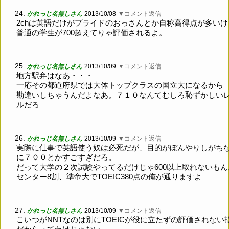
24.
かれっじ名無しさん
2013/10/08
▼コメント返信
2chは英語だけがプライドのおっさんとか自称高得点が多いけ
普通の学生が700超えてりゃ評価されるよ。
25.
かれっじ名無しさん
2013/10/09
▼コメント返信
地方駅弁はなあ・・・
一応その都道府県では大体トップクラスの国立大になるから
勘違いしちゃうんだよなあ。７１０なんてむしろ恥ずかしい
ルだろ
26.
かれっじ名無しさん
2013/10/09
▼コメント返信
実際に仕事で英語使う奴は必死だが、目的がぼんやりしがち
に７００とかすごすぎだろ。
だって大学の２次試験やってるだけじゃ600以上取れないもん
センター8割、準帝大でTOEIC380点の俺が通りますよ
27.
かれっじ名無しさん
2013/10/09
▼コメント返信
こいつがNNTなのは別にTOEICが役に立たずの評価されない