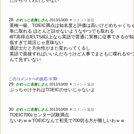
だからってわけじゃない
28.
かれっじ名無しさん
2013/10/09
▼コメント返信
英検一級、TOEIC満点は知名度と評価は高いけどめちゃくち
単に取れる ほとんど話せないようなやつでも取れる
iBT高得点IELTS8以上なら英語で普通に実務に従事できるが
低すぎて就活じゃ意味ない
通訳士だと方向性がまた変わってくるし
英語で面接すればいいんだろうけど人事でまともに喋れるや
んて先ずいない
このコメントへの反応:※39
29.
かれっじ名無しさん
2013/10/09
▼コメント返信
ぶっちゃけそれはTOEICのせいじゃないよ
30.
かれっじ名無しさん
2013/10/09
▼コメント返信
TOEIC700≧センター試験満点
ないわｗｗTOEICなんて初見で700切る方が難しいわｗｗ