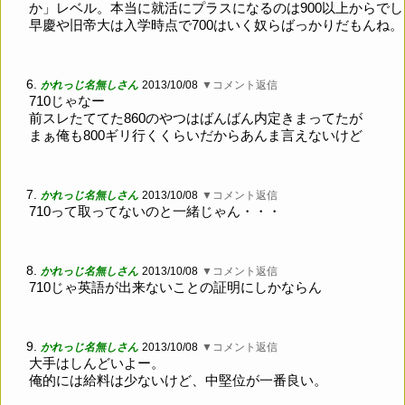
か」レベル。本当に就活にプラスになるのは900以上からでし
早慶や旧帝大は入学時点で700はいく奴らばっかりだもんね。
6.
かれっじ名無しさん
2013/10/08
▼コメント返信
710じゃなー
前スレたててた860のやつはばんばん内定きまってたが
まぁ俺も800ギリ行くくらいだからあんま言えないけど
7.
かれっじ名無しさん
2013/10/08
▼コメント返信
710って取ってないのと一緒じゃん・・・
8.
かれっじ名無しさん
2013/10/08
▼コメント返信
710じゃ英語が出来ないことの証明にしかならん
9.
かれっじ名無しさん
2013/10/08
▼コメント返信
大手はしんどいよー。
俺的には給料は少ないけど、中堅位が一番良い。