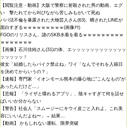
【閲覧注意・動画】大阪で警察に射殺された男の動画、エグ
い 撃たれてから叫びながら苦しみもがいて死ぬ
パパ活不倫を暴露された大物芸人さん(63)、晒されたLINEが
面白すぎるｗｗｗｗｗｗｗｗｗ(画像ｱﾘ)
FGOのリリスさん、謎のSKB水着を着るｗｗｗｗｗｗｗｗｗ
ｗｗｗｗｗｗｗ
【画像】石川佳純さん(31)の体、エッッッッッッッッッッッッ
ッッッッッ！
彼女「結婚したらバイク禁止ね」ワイ「なんでそれを入籍日
を決めてからいうの？」
【速報】専門家「イオンモール熊本の爆心地に”こんなもの”が
あったんだけど…」
【悲報】 「ライザと喋れるアプリ」、陰キャすぎて何を話せ
ばいいか分からない
【警告】社会人「スムージーにキウイ皮ごと入れよ。これ美
容にいいんだよね〜」→ 結果…
【動画】 かもしれない運転、限界突破