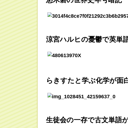
涼宮ハルヒの憂鬱で英単
らきすたと学ぶ化学が面
生徒会の一存で古文単語