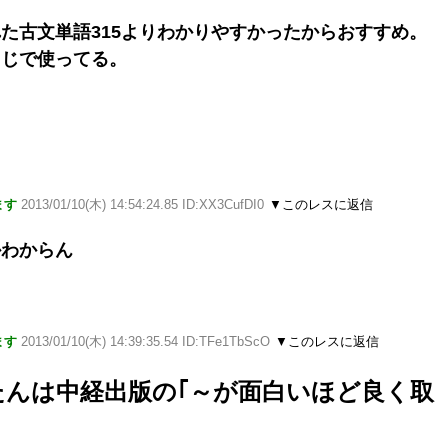
た古文単語315よりわかりやすかったからおすすめ。
まじで使ってる。
ます
2013/01/10(木) 14:54:24.85 ID:XX3CufDI0
▼このレスに返信
かわからん
ます
2013/01/10(木) 14:39:35.54 ID:TFe1TbScO
▼このレスに返信
たんは中経出版の｢～が面白いほど良く取