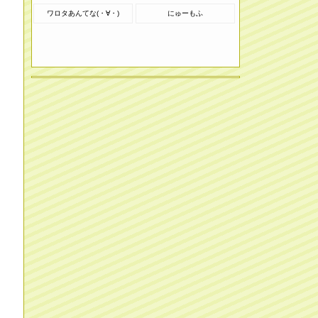
ワロタあんてな(・∀・)
にゅーもふ