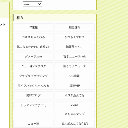
相互
ント
IT速報
稲妻速報
カオスちゃんねる
かつもくブログ
気になるたけのこ速報VIP
情報屋さん。
ダメージzero
哲学ニュースnwk
ニュー速VIPブログ
働くモノニュース
ブラブラブラウジング
U-1速報
ライフハックちゃんねる
流速VIP
笑韓ブログ
オワタあんてな
2GET
しぃアンテナ(*ﾟーﾟ)
２ちゃんマップ
ニュー速
ヌルポあんてな(ﾟДﾟ)