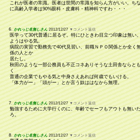
これが医者の常識。医者は世間の常識を知らん方がいい。ち
に高齢入学者は90%眼科・皮膚科・精神科ですわ・・・
6.
かれっじ名無しさん
2012/12/27
▼コメント返信
医学って30代普通に居るぞ。特にひときわ目立つ印象は無い
ようはやる気。
病院の実習で勤務先で40代見習い、前職ＮＰＯ関係とか全く
係の人とか
居たし。
秋田のような一部公務員も不正コネありそうな土田舎ならと
く
普通の企業でもやる気と中身さえあれば何歳でもいける。
「体力がー」「頭がー」とか言う奴ははなから無理。
7.
かれっじ名無しさん
2012/12/27
▼コメント返信
勉強するために大学行くのに、年齢でセーフもアウトも無い
ろ。
8.
かれっじ名無しさん
2012/12/27
▼コメント返信