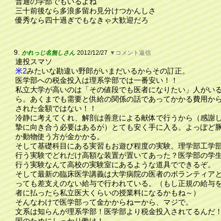
普通の学部でもいるよね
三十前後なら多浪多留わ見分けつかんしさ
優秀なら四十過ぎでもなきゃ大歓迎だろ
9.
かれっじ名無しさん
2012/12/27
▼コメント返信
連投スマソ
米2
みたいな勘違い野郎がいまだいるからその訂正。
医学部への税金投入は理系学部では一番安い！！
私立大学が高いのは「その値段でも医者になりたい」人がい
ら。あくまでも需要と供給の関係の話であってかかる費用か
された金額ではない！！
冷静に考えてくれ、解剖は善意による献体で行うから（感謝
摯に向き合う必要はあるが）とても安く手に入る。よっぽど
か動物使う方が金かかる。
そして基礎科目にある実習もお遊び程度の実験。理学部工学
行う実験でどれだけ高額な装置が置いてあった？医学部の学
行う実験なんて高校の実験室にあるような道具でできるぞ。
そして最新の臨床医学講義は大学病院の医者のボランティア
っても差支えのない給与で行われている。（もし正規の給与
者に払ったら私立医大くらいの授業料になるかもね～）
そんなわけで医学部って金かからねーから、マジで。
文系は知らんが理系学部！医学部より税金投入されてるんだ
国のためにしっかり働け！