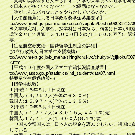
貸与の奨学金すら支給されず、大学や大学院への進学を断
る日本人が多くいるなかで、この優遇はなんなのか。
誰がこんなバカなことをやらかしているのか。
【大使館推薦による日本政府奨学金募集要項】
tp://www.mext.go.jp/a_menu/koutou/ryugaku/boshu/08031212/0
※入学検定料、入学金、授業料は日本持ち。宿舎は日本が用
奨学金として月額１３４,０００円支給(年１６０.８万円)。返
要。
【往復航空券支給～国費留学生制度の詳細】
(独立行政法人 日本学生支援機構)
tp://www.mext.go.jp/b_menu/shingi/chukyo/chukyo4/gijiroku/00
2.htm
【平成１９年度外国人留学生在籍状況調査結果】
tp://www.jasso.go.jp/statistics/intl_student/data07.html
特亜留学生優遇政策‐３
【留学生総数】
１)平成１８年５月１日現在
中国人:７４,２９２人(全体の６３.０％)
韓国人:１５,９７４人(全体の１３.５％)
２)平成１９年５月１日現在
中国人:７１,２７７人(▲３,０１５人(▲４.１％)減)
韓国人:１７,２７４人(１,３００人(８.１％)増)
中国人や韓国人は、日本人の税金を恵んでもらい、祖国に
している。