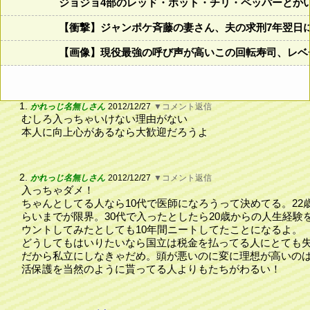
ジョジョ4部のレッド・ホット・チリ・ペッパーとか
【衝撃】ジャンポケ斉藤の妻さん、夫の求刑7年翌日にIn
【画像】現役最強の呼び声が高いこの回転寿司、レベチ過ぎ
1.
かれっじ名無しさん
2012/12/27
▼コメント返信
むしろ入っちゃいけない理由がない
本人に向上心があるなら大歓迎だろうよ
2.
かれっじ名無しさん
2012/12/27
▼コメント返信
入っちゃダメ！
ちゃんとしてる人なら10代で医師になろうって決めてる。22
らいまでが限界。30代で入ったとしたら20歳からの人生経験
ウントしてみたとしても10年間ニートしてたことになるよ。
どうしてもはいりたいなら国立は税金を払ってる人にとても
だから私立にしなきゃだめ。頭が悪いのに変に理想が高いの
活保護を当然のように貰ってる人よりもたちがわるい！