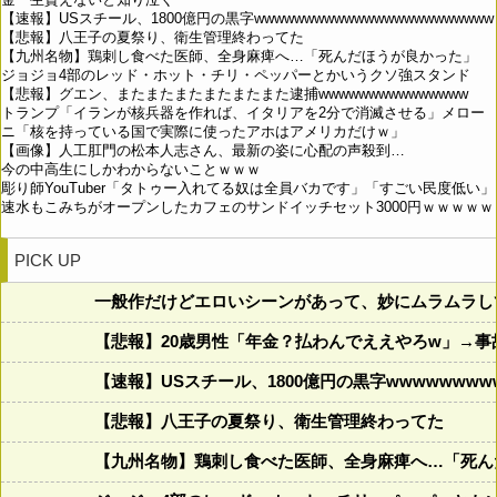
【速報】USスチール、1800億円の黒字wwwwwwwwwwwwwwwwwwwwwwww
【悲報】八王子の夏祭り、衛生管理終わってた
【九州名物】鶏刺し食べた医師、全身麻痺へ…「死んだほうが良かった」
ジョジョ4部のレッド・ホット・チリ・ペッパーとかいうクソ強スタンド
【悲報】グエン、またまたまたまたまたまた逮捕wwwwwwwwwwwwwww
トランプ「イランが核兵器を作れば、イタリアを2分で消滅させる」メロー
ニ「核を持っている国で実際に使ったアホはアメリカだけｗ」
【画像】人工肛門の松本人志さん、最新の姿に心配の声殺到…
今の中高生にしかわからないことｗｗｗ
彫り師YouTuber「タトゥー入れてる奴は全員バカです」「すごい民度低い」
速水もこみちがオープンしたカフェのサンドイッチセット3000円ｗｗｗｗｗ
PICK UP
一般作だけどエロいシーンがあって、妙にムラムラし
【悲報】20歳男性「年金？払わんでええやろw」→
【速報】USスチール、1800億円の黒字wwwwwwww
【悲報】八王子の夏祭り、衛生管理終わってた
【九州名物】鶏刺し食べた医師、全身麻痺へ…「死ん