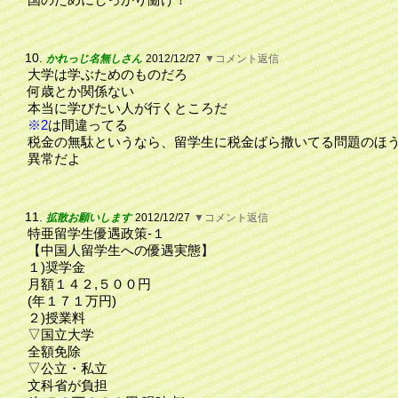
10.
かれっじ名無しさん
2012/12/27
▼コメント返信
大学は学ぶためのものだろ
何歳とか関係ない
本当に学びたい人が行くところだ
※2
は間違ってる
税金の無駄というなら、留学生に税金ばら撒いてる問題のほ
異常だよ
11.
拡散お願いします
2012/12/27
▼コメント返信
特亜留学生優遇政策‐１
【中国人留学生への優遇実態】
１)奨学金
月額１４２,５００円
(年１７１万円)
２)授業料
▽国立大学
全額免除
▽公立・私立
文科省が負担