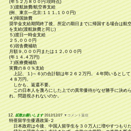
(年５２万８００円:現時点)
３)渡航旅費/航空券支給
(例、東京―北京:１１１,１００円)
４)帰国旅費
奨学金支給期間終了後、所定の期日までに帰国する場合は航
を支給(渡航旅費と同じ)
５)渡日一時金支給
２５,０００円
６)宿舎費補助
月額９,０００円または１２,０００円
(年１４.４万円)
７)医療費補助
実費の８０％支給
上記、１)～６)の合計額は年２６２万円。４年間いるとして
４８万円。
しかも、返還不要。
この日本人を蔑ろにした上での異常優待がなぜ勝手に決め
れ、問題視されないのか。
12.
拡散お願いします
2012/12/27
▼コメント返信
特亜留学生優遇政策‐２
日本政府は今後、中国人留学生を３０万人に増やすつもり