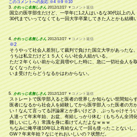
このコメントへの反応:※4
※9
※10
3.
かれっじ名無しさん
2012/12/27
▼コメント返信
国立の医学部生だけど、一学年に1,2人はいるな30代以上の人
30代までいってなくても一回大学卒業してきた人とかも結構
4.
かれっじ名無しさん
2012/12/27
▼コメント返信
※2
そうやって社会人差別して裁判で負けた国立大学があったな
うちは私立だけど１５人くらい社会人組がいる。
ただ２年くらい前から定員増やした時に、急に一切社会人を
なくなったから
いま受けたらどうなるかはわからない。
5.
かれっじ名無しさん
2012/12/27
▼コメント返信
ストレートで医学部入ると医者の世界しか知らない世間知ら
医者になるから社会人を経験してから医学部入った医者の方
い！なんて言ってる評論家とか多いけどさ、ぶっちゃけそう
人達って年末年始、お盆、有給しっかり休む（もちろん全消
難しいにしろ）常識を身に着けてんだよなｗｗｗ
ちなみに俺卒後10年以上有給なんて一回も使ったことないし
GW？年末年始？なにそれおいしいの？状態だ。