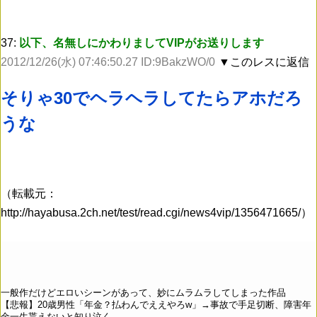
37:
以下、名無しにかわりましてVIPがお送りします
2012/12/26(水) 07:46:50.27 ID:9BakzWO/0
▼このレスに返信
そりゃ30でヘラヘラしてたらアホだろ
うな
（転載元：
http://hayabusa.2ch.net/test/read.cgi/news4vip/1356471665/）
一般作だけどエロいシーンがあって、妙にムラムラしてしまった作品
【悲報】20歳男性「年金？払わんでええやろw」→事故で手足切断、障害年
金一生貰えないと知り泣く