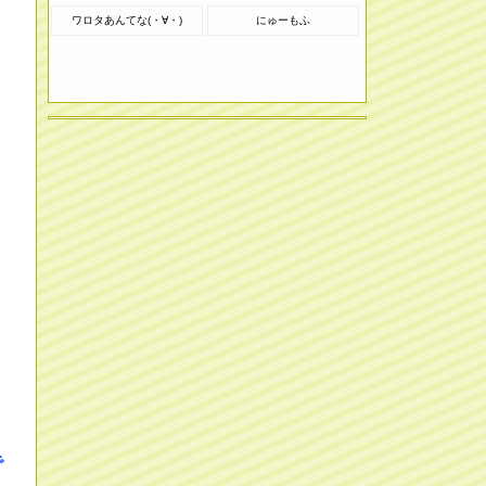
ワロタあんてな(・∀・)
にゅーもふ
で