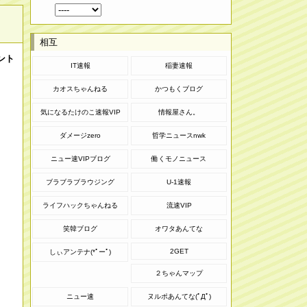
相互
ント
IT速報
稲妻速報
カオスちゃんねる
かつもくブログ
気になるたけのこ速報VIP
情報屋さん。
ダメージzero
哲学ニュースnwk
ニュー速VIPブログ
働くモノニュース
ブラブラブラウジング
U-1速報
ライフハックちゃんねる
流速VIP
笑韓ブログ
オワタあんてな
2GET
しぃアンテナ(*ﾟーﾟ)
２ちゃんマップ
ニュー速
ヌルポあんてな(ﾟДﾟ)