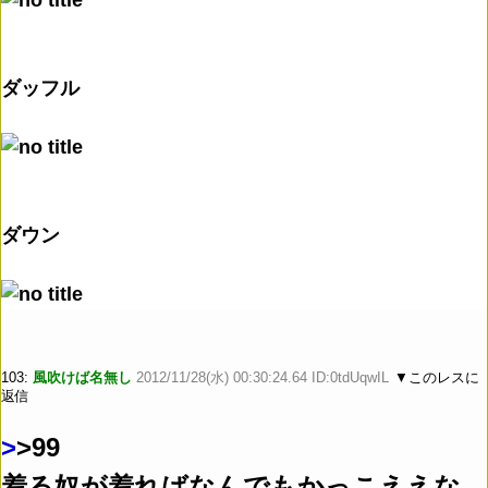
ダッフル
ダウン
103:
風吹けば名無し
2012/11/28(水) 00:30:24.64 ID:0tdUqwIL
▼このレスに
返信
>
>99
着る奴が着ればなんでもかっこええな