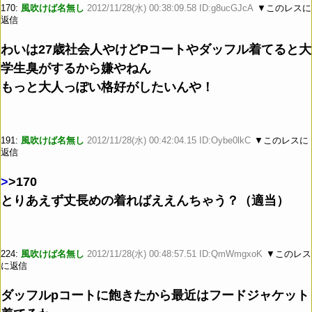
170:
風吹けば名無し
2012/11/28(水) 00:38:09.58 ID:g8ucGJcA
▼このレスに
返信
わいは27歳社会人やけどPコートやダッフル着てると大
学生臭がするから嫌やねん
もっと大人っぽい格好がしたいんや！
191:
風吹けば名無し
2012/11/28(水) 00:42:04.15 ID:Oybe0lkC
▼このレスに
返信
>
>170
とりあえず丈長めの着ればええんちゃう？（適当）
224:
風吹けば名無し
2012/11/28(水) 00:48:57.51 ID:QmWmgxoK
▼このレス
に返信
ダッフルpコートに飽きたから最近はフードジャケット