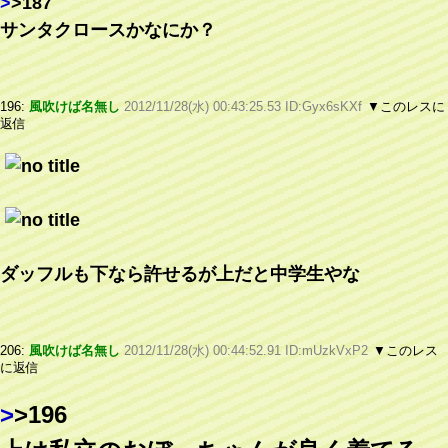
>
>187
サンタクロースかなにか？
196:
風吹けば名無し
2012/11/28(水) 00:43:25.53 ID:Gyx6sKXf
▼このレスに
返信
ダッフルも下なら許せるが上だと中学生やな
206:
風吹けば名無し
2012/11/28(水) 00:44:52.91 ID:mUzkVxP2
▼このレス
に返信
>
>196