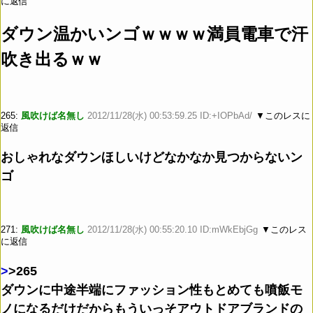
に返信
ダウン温かいンゴｗｗｗｗ満員電車で汗
吹き出るｗｗ
265:
風吹けば名無し
2012/11/28(水) 00:53:59.25 ID:+IOPbAd/
▼このレスに
返信
おしゃれなダウンほしいけどなかなか見つからないン
ゴ
271:
風吹けば名無し
2012/11/28(水) 00:55:20.10 ID:mWkEbjGg
▼このレス
に返信
>
>265
ダウンに中途半端にファッション性もとめても噴飯モ
ノになるだけだからもういっそアウトドアブランドの