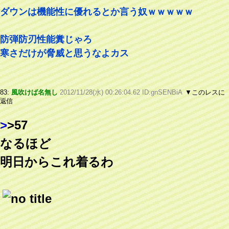
ダウンは機能性に優れるとか言う奴ｗｗｗｗｗ
防弾防刃性能糞じゃろ
寒さだけが脅威と思うなよカス
83:
風吹けば名無し
2012/11/28(水) 00:26:04.62 ID:gnSENBiA
▼このレスに
返信
>
>57
なるほど
明日からこれ着るわ