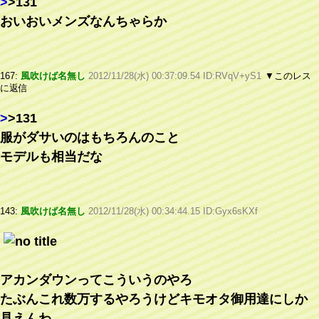
>
>131
おいおいメンズなんちゃらか
167:
風吹けば名無し
2012/11/28(水) 00:37:09.54 ID:RVqV+yS1
▼このレス
に返信
>
>131
服がダサいのはもちろんのこと
モデルも相当だな
143:
風吹けば名無し
2012/11/28(水) 00:34:44.15 ID:Gyx6sKXf
アカンダウンってこういうのやろ
たぶんこれ数万するやろうけどキモオタ御用達にしか
見えんわ