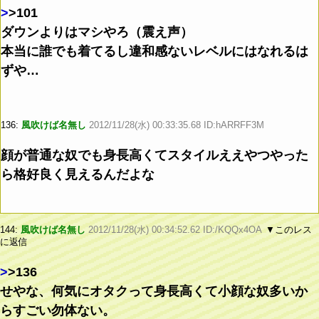
>
>101
ダウンよりはマシやろ（震え声）
本当に誰でも着てるし違和感ないレベルにはなれるは
ずや…
136:
風吹けば名無し
2012/11/28(水) 00:33:35.68 ID:hARRFF3M
顔が普通な奴でも身長高くてスタイルええやつやった
ら格好良く見えるんだよな
144:
風吹けば名無し
2012/11/28(水) 00:34:52.62 ID:/KQQx4OA
▼このレス
に返信
>
>136
せやな、何気にオタクって身長高くて小顔な奴多いか
らすごい勿体ない。