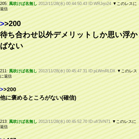
205:
風吹けば名無し
2012/11/28(水) 00:44:50.43 ID:WRJrjo24
▼このレスに
返信
>
>200
待ち合わせ以外デメリットしか思い浮か
ばない
211:
風吹けば名無し
2012/11/28(水) 00:45:47.31 ID:pLWmRLDX
▼このレス
に返信
>
>200
他に褒めるところがない(確信)
213:
風吹けば名無し
2012/11/28(水) 00:45:52.70 ID:uf/3VN71
▼このレスに
返信