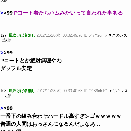
返信
>
>99
Pコート着たらハムみたいって言われた事ある
127:
風吹けば名無し
2012/11/28(水) 00:32:49.76 ID:64vY2omb
▼このレス
に返信
>
>99
Pコートとか絶対無理やわ
ダッフル安定
108:
風吹けば名無し
2012/11/28(水) 00:30:40.63 ID:C9B6obTG
▼このレス
に返信
>
>99
一番下の組み合わせハードル高すぎンゴｗｗｗｗｗ
普通の人間はおっさんになるんだよなあ…