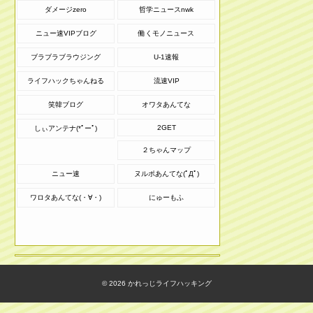
ダメージzero
哲学ニュースnwk
ニュー速VIPブログ
働くモノニュース
ブラブラブラウジング
U-1速報
ライフハックちゃんねる
流速VIP
笑韓ブログ
オワタあんてな
2GET
しぃアンテナ(*ﾟーﾟ)
２ちゃんマップ
ニュー速
ヌルポあんてな(ﾟДﾟ)
ワロタあんてな(・∀・)
にゅーもふ
© 2026
かれっじライフハッキング