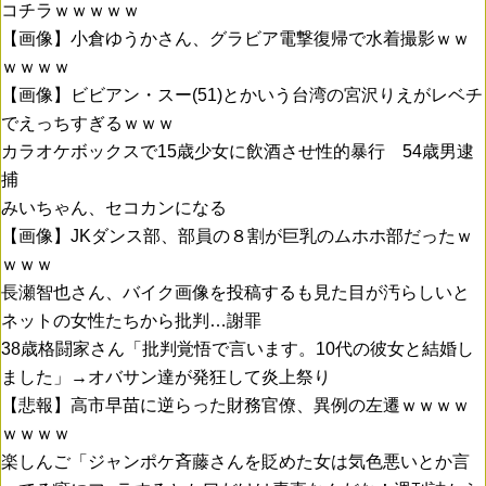
コチラｗｗｗｗｗ
【画像】小倉ゆうかさん、グラビア電撃復帰で水着撮影ｗｗ
ｗｗｗｗ
【画像】ビビアン・スー(51)とかいう台湾の宮沢りえがレベチ
でえっちすぎるｗｗｗ
カラオケボックスで15歳少女に飲酒させ性的暴行 54歳男逮
捕
みいちゃん、セコカンになる
【画像】JKダンス部、部員の８割が巨乳のムホホ部だったｗ
ｗｗｗ
長瀬智也さん、バイク画像を投稿するも見た目が汚らしいと
ネットの女性たちから批判…謝罪
38歳格闘家さん「批判覚悟で言います。10代の彼女と結婚し
ました」→オバサン達が発狂して炎上祭り
【悲報】高市早苗に逆らった財務官僚、異例の左遷ｗｗｗｗ
ｗｗｗｗ
楽しんご「ジャンポケ斉藤さんを貶めた女は気色悪いとか言