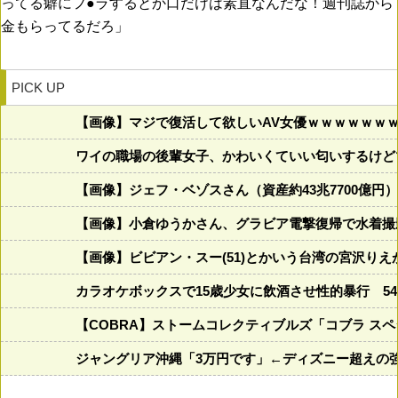
ってる癖にフ●ラするとか口だけは素直なんだな！週刊誌から
金もらってるだろ」
PICK UP
【画像】マジで復活して欲しいAV女優ｗｗｗｗｗｗ
ワイの職場の後輩女子、かわいくていい匂いするけど
【画像】ジェフ・ベゾスさん（資産約43兆7700億円
【画像】小倉ゆうかさん、グラビア電撃復帰で水着撮
【画像】ビビアン・スー(51)とかいう台湾の宮沢り
カラオケボックスで15歳少女に飲酒させ性的暴行 5
【COBRA】ストームコレクティブルズ「コブラ ス
ジャングリア沖縄「3万円です」←ディズニー超えの