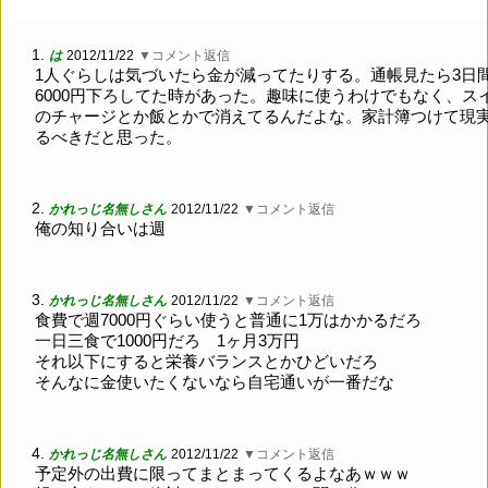
1.
は
2012/11/22
▼コメント返信
1人ぐらしは気づいたら金が減ってたりする。通帳見たら3日
6000円下ろしてた時があった。趣味に使うわけでもなく、ス
のチャージとか飯とかで消えてるんだよな。家計簿つけて現
るべきだと思った。
2.
かれっじ名無しさん
2012/11/22
▼コメント返信
俺の知り合いは週
3.
かれっじ名無しさん
2012/11/22
▼コメント返信
食費で週7000円ぐらい使うと普通に1万はかかるだろ
一日三食で1000円だろ 1ヶ月3万円
それ以下にすると栄養バランスとかひどいだろ
そんなに金使いたくないなら自宅通いが一番だな
4.
かれっじ名無しさん
2012/11/22
▼コメント返信
予定外の出費に限ってまとまってくるよなあｗｗｗ