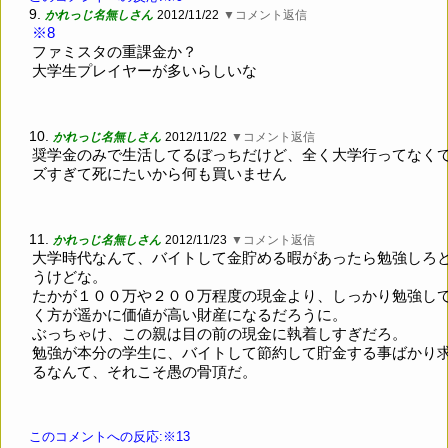
9.
かれっじ名無しさん
2012/11/22
▼コメント返信
※8
ファミスタの重課金か？
大学生プレイヤーが多いらしいな
10.
かれっじ名無しさん
2012/11/22
▼コメント返信
奨学金のみで生活してるぼっちだけど、全く大学行ってなく
ズすぎて死にたいから何も買いません
11.
かれっじ名無しさん
2012/11/23
▼コメント返信
大学時代なんて、バイトして金貯める暇があったら勉強しろ
うけどな。
たかが１００万や２００万程度の現金より、しっかり勉強し
く方が遥かに価値が高い財産になるだろうに。
ぶっちゃけ、この親は目の前の現金に執着しすぎだろ。
勉強が本分の学生に、バイトして節約して貯金する事ばかり
るなんて、それこそ愚の骨頂だ。
このコメントへの反応:※13