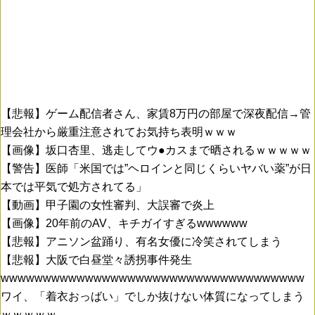
【悲報】ゲーム配信者さん、家賃8万円の部屋で深夜配信→管
理会社から厳重注意されてお気持ち表明ｗｗｗ
【画像】坂口杏里、逃走してウ●カスまで晒されるｗｗｗｗｗ
【警告】医師「米国では”ヘロインと同じくらいヤバい薬”が日
本では平気で処方されてる」
【動画】甲子園の女性審判、大誤審で炎上
【画像】20年前のAV、キチガイすぎるwwwwww
【悲報】アニソン盆踊り、有名女優に冷笑されてしまう
【悲報】大阪で白昼堂々誘拐事件発生
wwwwwwwwwwwwwwwwwwwwwwwwwwwwwwwwwwww
ワイ、「着衣おっばい」でしか抜けない体質になってしまう
ｗｗｗｗｗ