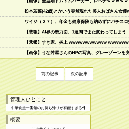
【画像】全盛期ドムドムバーガー、レベチｗｗｗｗｗ
松本若菜(42歳)とかいう突然現れた美人おばさん女優
ワイジ（２７）、年金も健康保険も納めずにパチスロ
【悲報】AI界の勢力図、1週間でまた変わってしまう
【悲報】すき家、炎上 wwwwwwwwwww wwwwwww
【画像】うな丼屋さんのHPの写真、グレーゾーンを
前の記事
次の記事
管理人ひとこと
中華食堂一番館のお持ち帰りが有能すぎる件
概要
このサイトについて