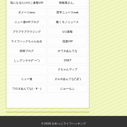
気になるたけのこ速報VIP
情報屋さん。
ダメージzero
哲学ニュースnwk
ニュー速VIPブログ
働くモノニュース
ブラブラブラウジング
U-1速報
ライフハックちゃんねる
流速VIP
笑韓ブログ
オワタあんてな
2GET
しぃアンテナ(*ﾟーﾟ)
２ちゃんマップ
ニュー速
ヌルポあんてな(ﾟДﾟ)
ワロタあんてな(・∀・)
にゅーもふ
© 2026
かれっじライフハッキング