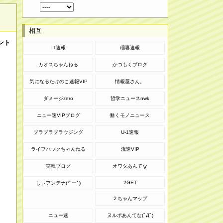
相互
ント
IT速報
稲妻速報
カオスちゃんねる
かつもくブログ
気になるたけのこ速報VIP
情報屋さん。
ダメージzero
哲学ニュースnwk
ニュー速VIPブログ
働くモノニュース
ブラブラブラウジング
U-1速報
ライフハックちゃんねる
流速VIP
笑韓ブログ
オワタあんてな
2GET
しぃアンテナ(*ﾟーﾟ)
２ちゃんマップ
ニュー速
ヌルポあんてな(ﾟДﾟ)