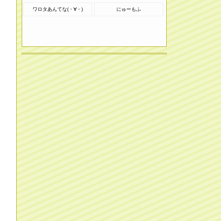
ワロタあんてな(・∀・)
にゅーもふ