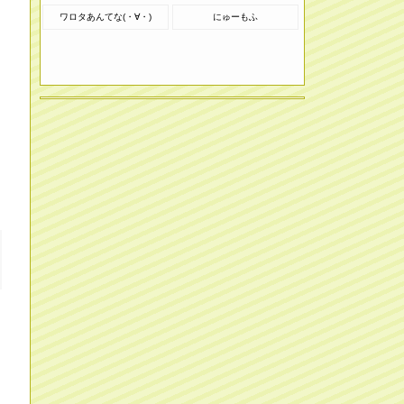
ワロタあんてな(・∀・)
にゅーもふ