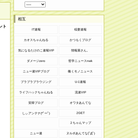
相互
ント
IT速報
稲妻速報
カオスちゃんねる
かつもくブログ
気になるたけのこ速報VIP
情報屋さん。
ダメージzero
哲学ニュースnwk
ニュー速VIPブログ
働くモノニュース
ブラブラブラウジング
U-1速報
ライフハックちゃんねる
流速VIP
笑韓ブログ
オワタあんてな
2GET
しぃアンテナ(*ﾟーﾟ)
２ちゃんマップ
ニュー速
ヌルポあんてな(ﾟДﾟ)