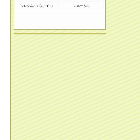
ワロタあんてな(・∀・)
にゅーもふ