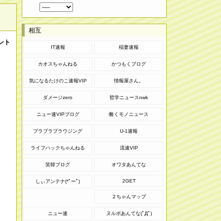
相互
ント
IT速報
稲妻速報
カオスちゃんねる
かつもくブログ
気になるたけのこ速報VIP
情報屋さん。
ダメージzero
哲学ニュースnwk
ニュー速VIPブログ
働くモノニュース
ブラブラブラウジング
U-1速報
ライフハックちゃんねる
流速VIP
笑韓ブログ
オワタあんてな
2GET
しぃアンテナ(*ﾟーﾟ)
２ちゃんマップ
ニュー速
ヌルポあんてな(ﾟДﾟ)