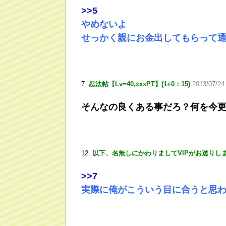
>
>5
やめないよ
せっかく親にお金出してもらって
7:
忍法帖【Lv=40,xxxPT】(1+0：15)
2013/07/24
そんなの良くある事だろ？何を今
12:
以下、名無しにかわりましてVIPがお送りし
>
>7
実際に俺がこういう目に合うと思