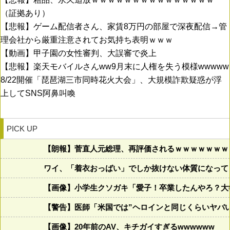
（証拠あり）
【悲報】ゲーム配信者さん、家賃8万円の部屋で深夜配信→管
理会社から厳重注意されてお気持ち表明ｗｗｗ
【動画】甲子園の女性審判、大誤審で炎上
【悲報】楽天モバイルさんww9月末に人権を失う模様wwwww
8/22開催「琵琶湖三市同時花火大会」、大規模詐欺疑惑が浮
上してSNS阿鼻叫喚
PICK UP
【朗報】菅直人元総理、再評価されるｗｗｗｗｗｗｗ
ワイ、「着衣おっばい」でしか抜けない体質になって
【画像】小学生クソガキ「愛子！卒業したんやろ？大学
【警告】医師「米国では”ヘロインと同じくらいヤバ
【画像】20年前のAV、キチガイすぎるwwwwww