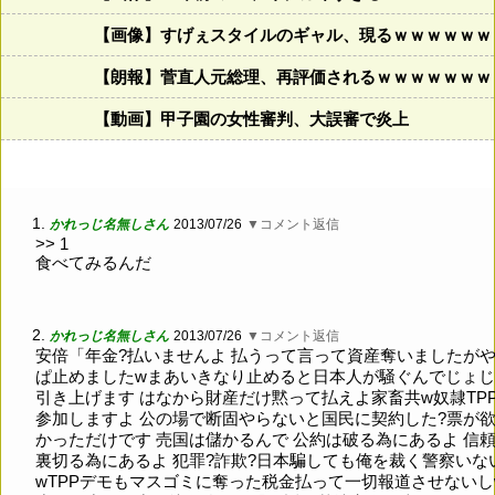
【画像】すげぇスタイルのギャル、現るｗｗｗｗｗｗ
【朗報】菅直人元総理、再評価されるｗｗｗｗｗｗｗ
【動画】甲子園の女性審判、大誤審で炎上
1.
かれっじ名無しさん
2013/07/26
▼コメント返信
>> 1
食べてみるんだ
2.
かれっじ名無しさん
2013/07/26
▼コメント返信
安倍「年金?払いませんよ 払うって言って資産奪いましたが
ぱ止めましたwまあいきなり止めると日本人が騒ぐんでじょ
引き上げます はなから財産だけ黙って払えよ家畜共w奴隷TP
参加しますよ 公の場で断固やらないと国民に契約した?票が
かっただけです 売国は儲かるんで 公約は破る為にあるよ 信
裏切る為にあるよ 犯罪?詐欺?日本騙しても俺を裁く警察いな
wTPPデモもマスゴミに奪った税金払って一切報道させないし