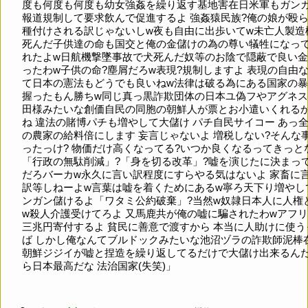
度も何度も何度も幼女強姦を繰り返す基地害在日米軍もガン
報道規制して要求飲んで促進するよ 強姦猿民族?俺の娘が殴
種付けされる訳じゃないしw夜も自由に出歩いてw未亡人製造
死んだ子供達の命も国交と俺の金儲けの為の尊い犠牲になっ
れたよw日航機撃墜事故で犬死んだ奴等のお陰で隠蔽で良い
ったわw子供の命?塵屑だろw表現?規制しますよ 表現の自由
て日本の憲法もどうでも良いねw法律は破る為にある国家の
握ったもん勝ちw同じ真っ黒詐欺団体の日本ユ偽フやアグネ
田様みたいな創価自民の同胞の朝鮮人が票とお小遣いくれる
ね 違法の賭博パチも増やして大儲け パチ自民サイコー あっ
の農家の給料倍にします 妄言じゃないよ 増税しない?そんな
ったっけ? 物価だけ高くなってる?いつか良くなるってきっと
「行政の無駄削減」?「身を切る改革」?嘘を演じたに決まっ
だろバーカw永久に言い訳程度にすらやる気はないよ 家畜に
訳等しねーよw言葉は嘘を着くためにあるw寧ろ天下り増やし
ンガン儲けるよ「ワタミ公約破棄」?当然w奴隷日本人に人権
w殺人介護受けてろよ 又馬鹿共が俺の嘘に騙されたわwアフ
三兆円寄付するよ 貧民に善意で渡すから 本当に人助けに使う
ば しかし俺なんてブルドックみたいな池沼ヅラの詐欺師泥棒
朝鮮ジジイが嘘と捏造を繰り返してるだけで大儲け出来るん
ら日本最高だな 法治国家(失笑)」