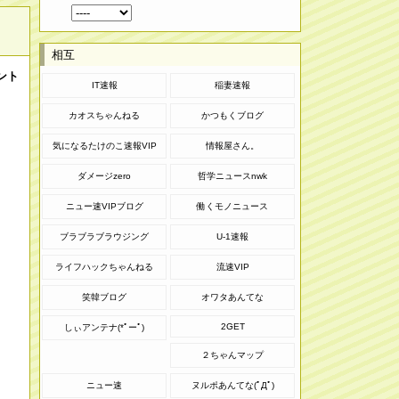
相互
ント
IT速報
稲妻速報
カオスちゃんねる
かつもくブログ
気になるたけのこ速報VIP
情報屋さん。
ダメージzero
哲学ニュースnwk
ニュー速VIPブログ
働くモノニュース
ブラブラブラウジング
U-1速報
ライフハックちゃんねる
流速VIP
笑韓ブログ
オワタあんてな
2GET
しぃアンテナ(*ﾟーﾟ)
２ちゃんマップ
ニュー速
ヌルポあんてな(ﾟДﾟ)