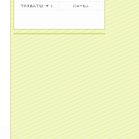
ワロタあんてな(・∀・)
にゅーもふ