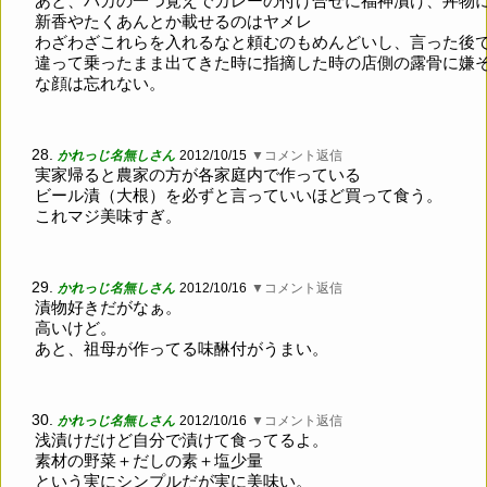
あと、バカの一つ覚えでカレーの付け合せに福神漬け、丼物
新香やたくあんとか載せるのはヤメレ
わざわざこれらを入れるなと頼むのもめんどいし、言った後
違って乗ったまま出てきた時に指摘した時の店側の露骨に嫌
な顔は忘れない。
28.
かれっじ名無しさん
2012/10/15
▼コメント返信
実家帰ると農家の方が各家庭内で作っている
ビール漬（大根）を必ずと言っていいほど買って食う。
これマジ美味すぎ。
29.
かれっじ名無しさん
2012/10/16
▼コメント返信
漬物好きだがなぁ。
高いけど。
あと、祖母が作ってる味醂付がうまい。
30.
かれっじ名無しさん
2012/10/16
▼コメント返信
浅漬けだけど自分で漬けて食ってるよ。
素材の野菜＋だしの素＋塩少量
という実にシンプルだが実に美味い。