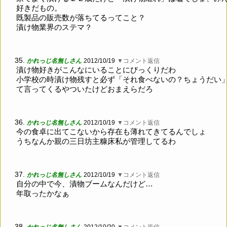
好きだもの。
既製品の販売数が落ちてるってこと？
漬け物業界のステマ？
35.
かれっじ名無しさん
2012/10/19
▼コメント返信
漬け物好きがこんなにいることにびっくりだわ
小学校の時漬け物残すと必ず「それ食べないの？ちょうだい
て言ってくるやついたけどおまえらだろ
36.
かれっじ名無しさん
2012/10/19
▼コメント返信
今の食卓に出てこないから存在も薄れてきてるんでしょ
うちなんか親の三日坊主糠床私が管理してるわ
37.
かれっじ名無しさん
2012/10/19
▼コメント返信
自分の中で今、漬物ブームなんだけど…
年取ったかなぁ
38.