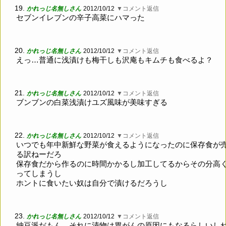
19.
かれっじ名無しさん
2012/10/12
▼コメント返信
セブンイレブンの辛子高菜にハマった
20.
かれっじ名無しさん
2012/10/12
▼コメント返信
えっ…普通に浅漬けも梅干しも沢庵もキムチも食べるよ？
21.
かれっじ名無しさん
2012/10/12
▼コメント返信
ブンブンの白菜浅漬けユズ風味が美味すぎる
22.
かれっじ名無しさん
2012/10/12
▼コメント返信
いつでも年中新鮮な野菜が食えるようになったのに保存食が
る訳ねーだろ
保存食だから作るのに時間かかるし加工してるからその分高
ってしまうし
ホントに食いたい奴は自分で漬けるだろうし
23.
かれっじ名無しさん
2012/10/12
▼コメント返信
納豆派だもん。それに漬物は胃がんの原因にもなるらしいし