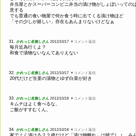
弁当屋とかスーパーコンビニ弁当の漬け物がしょぼいっての
意する
でも普通の食い物屋で何か食う時に出てくる漬け物ほど
「その少しが嬉しい」存在もあんまりないけどなぁ
31.
かれっじ名無しさん
2012/10/17
▼コメント返信
毎月近為行くよ？
和食で漬物ないなんてありえない
32.
かれっじ名無しさん
2012/10/17
▼コメント返信
20代だけど生姜の漬物とゆず白菜が好き
33.
かれっじ名無しさん
2012/10/18
▼コメント返信
キムチはよく食べるな。
ご飯がすすむくん。
34.
かれっじ名無しさん
2012/10/18
▼コメント返信
家でよく漬ける２２歳だけど「漬け物離れ」は嘘でしょ、み