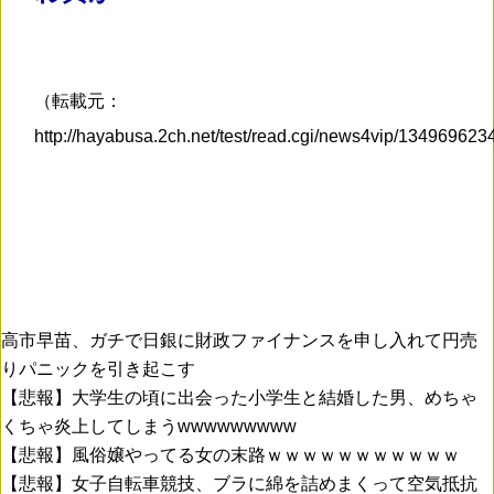
（転載元：
http://hayabusa.2ch.net/test/read.cgi/news4vip/13496962
高市早苗、ガチで日銀に財政ファイナンスを申し入れて円売
りパニックを引き起こす
【悲報】大学生の頃に出会った小学生と結婚した男、めちゃ
くちゃ炎上してしまうwwwwwwwww
【悲報】風俗嬢やってる女の末路ｗｗｗｗｗｗｗｗｗｗｗ
【悲報】女子自転車競技、ブラに綿を詰めまくって空気抵抗