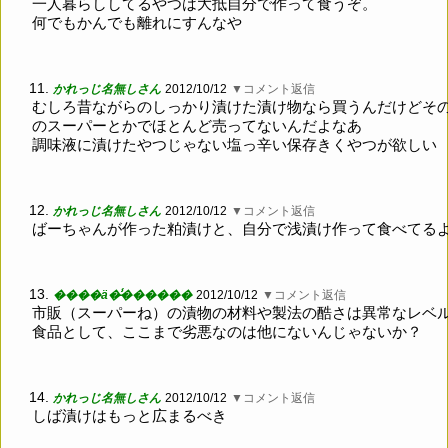
一人暮らししてるやつは大抵自分で作って食うぞ。
何でもかんでも離れにすんなや
11.
かれっじ名無しさん
2012/10/12
▼コメント返信
むしろ昔ながらのしっかり漬けた漬け物なら買うんだけどそ
のスーパーとかでほとんど売ってないんだよなあ
調味液に漬けたやつじゃない塩っ辛い保存きくやつが欲しい
12.
かれっじ名無しさん
2012/10/12
▼コメント返信
ばーちゃんが作った粕漬けと、自分で浅漬け作って食べてる
13.
����ä�̵̾������
2012/10/12
▼コメント返信
市販（スーパーね）の漬物の材料や製法の酷さは異常なレベ
食品として、ここまで劣悪なのは他にないんじゃないか？
14.
かれっじ名無しさん
2012/10/12
▼コメント返信
しば漬けはもっと広まるべき