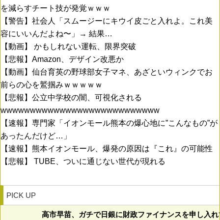
を減らすチート技が発覚ｗｗｗ
【警告】社会人「スムージーにキウイ皮ごと入れよ。これ美
容にいいんだよね〜」→ 結果…
【動画】 かもしれない運転、限界突破
【悲報】Amazon、デザイン改悪か
【動画】仙台育英の野球部女子マネ、あざといウィンクでお
前らの心を鷲掴みｗｗｗｗｗ
【悲報】公立中学校の闇、可視化される
wwwwwwwwwwwwwwwwwwwwwwwwwww
【速報】専門家「イオンモール熊本の爆心地に”こんなもの”が
あったんだけど…」
【速報】熊本イオンモール、爆発の原因は『これ』の可能性
【悲報】 TUBE、ついに通じない世代が現れる
PICK UP
高市早苗、ガチで日銀に財政ファイナンスを申し入れ