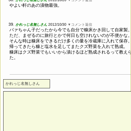
かれっじ名無しさん
2012/10/20
▼コメント返信
やよい軒のあの漬物最強。
39.
かれっじ名無しさん
2012/10/30
▼コメント返信
バァちゃん子だったから今でも自分で糠床かき回して自家製
ただ、まぜるのに旅行とかで何日も空けれないのが不便かな
そんな時は糠床をできるだけ多くの量を冷蔵庫に入れて保存
帰ってきたら糠と塩水を足してまたクズ野菜を入れて熟成。
糠床はクズ野菜でもいいから漬けるほど熟成されるって教え
た。