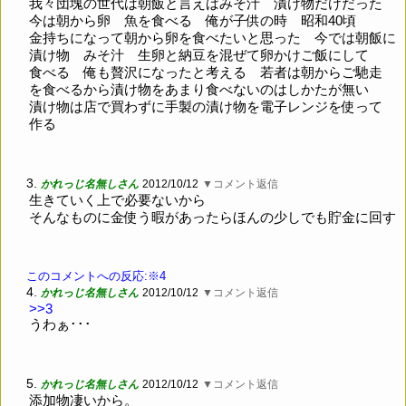
我々団塊の世代は朝飯と言えばみそ汁 漬け物だけだった
今は朝から卵 魚を食べる 俺が子供の時 昭和40頃
金持ちになって朝から卵を食べたいと思った 今では朝飯に
漬け物 みそ汁 生卵と納豆を混ぜて卵かけご飯にして
食べる 俺も贅沢になったと考える 若者は朝からご馳走
を食べるから漬け物をあまり食べないのはしかたが無い
漬け物は店で買わずに手製の漬け物を電子レンジを使って
作る
3.
かれっじ名無しさん
2012/10/12
▼コメント返信
生きていく上で必要ないから
そんなものに金使う暇があったらほんの少しでも貯金に回す
このコメントへの反応:※4
4.
かれっじ名無しさん
2012/10/12
▼コメント返信
>>3
うわぁ･･･
5.
かれっじ名無しさん
2012/10/12
▼コメント返信
添加物凄いから。