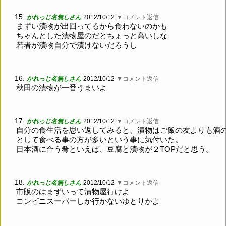
15.
かれっじ名無しさん
2012/10/12
▼コメント返信
まずい漬物が出回ってるから食わないのかも
ちゃんとした漬物屋のだとちょっと高いしな
若者が漬物自分で漬けないだろうし
16.
かれっじ名無しさん
2012/10/12
▼コメント返信
秋田の漬物が一番うまいよ
17.
かれっじ名無しさん
2012/10/12
▼コメント返信
自分の食生活を思い返してみると、漬物はご飯の友よりも酒
として食べる事の方が多いという事に気付いた。
日本酒に合う肴といえば、豆腐と漬物が２TOPだと思う。
18.
かれっじ名無しさん
2012/10/12
▼コメント返信
市販のはまずいって漬物屋行けよ
コンビニスーパーしか行かないゆとりかよ