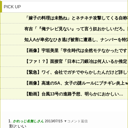
PICK UP
「嫁子の料理は未熟ね」とネチネチ攻撃してくる自称
有吉「『俺テレビ見ない』って言う奴おかしいだろ。
知人Aが卑劣なひき逃げ被害に遭遇し、ナンバーを特
【画像】宇垣美里「学生時代は全然モテなかったです」←これ
【ファ！？】面接官「日本に刀鍛冶は何人いるか推定
【緊急】ワイ、会社でガチでやらかしたんだけど詳し
【画像】高速のSA、女子の謎ルールにブチギレ炎上
【動画】台風13号の進路予想、明らかにおかしい…
1.
かれっじ名無しさん
2013/07/15
▼コメント返信
割といい