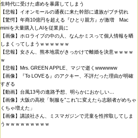
生時代に受けた虐めを暴露してしまう
【悲報】イオンモールの通夜に来た幹部に遺族がブチ切れ
【驚愕】年商10億円を超える『ひとり親方』が激増 Mac
miniを大量購入しAIを従業員に
【画像】ホロライブの中の人、なんかミスって個人情報を晒
しまくってしまうｗｗｗｗｗｗ
【悲報】女さん、熊本地震がきっかけで離婚を決意ｗｗｗｗ
ｗ
【悲報】Mrs. GREEN APPLE、マジで逝くwwwwww
【画像】『To LOVEる』のアクキー、不評だった理由が明確
すぎる
【動画】台風13号の進路予想、明らかにおかしい…
【画像】大阪の高校「制服を”これ”に変えたら志願者がめちゃ
くちゃ増えた」
【画像】講談社さん、ミスマガジンで児童を性搾取してしま
うｗｗｗｗｗｗｗｗｗ