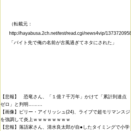
（転載元：
http://hayabusa.2ch.net/test/read.cgi/news4vip/13737209
「バイト先で俺の名前が古風過ぎてネタにされた」
【悲報】 恐竜さん、「１億７千万年」かけて「累計到達点
ゼロ」と判明………
【画像】ビリー・アイリッシュ(24)、ライブで超モリマンスジ
を強調して炎上ｗｗｗｗｗｗｗｗ
【悲報】落語家さん、清水良太郎が自●したタイミングで小学