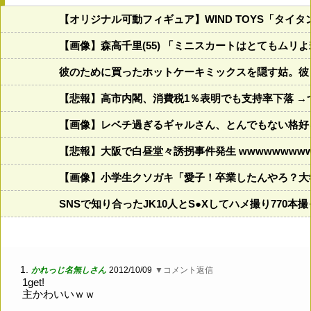
【オリジナル可動フィギュア】WIND TOYS「タ
【画像】森高千里(55) 「ミニスカートはとてもムリよ
彼のために買ったホットケーキミックスを隠す姑。彼
【悲報】高市内閣、消費税1％表明でも支持率下落 →
【画像】レベチ過ぎるギャルさん、とんでもない格好を披露
【悲報】大阪で白昼堂々誘拐事件発生 wwwwwwwwww
【画像】小学生クソガキ「愛子！卒業したんやろ？大学
SNSで知り合ったJK10人とS●Xしてハメ撮り770本
1.
かれっじ名無しさん
2012/10/09
▼コメント返信
1get!
主かわいいｗｗ