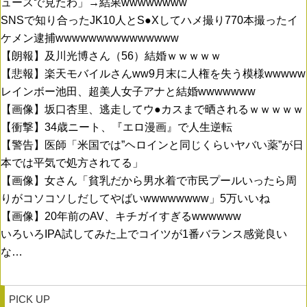
ュースで見たわ」→結果wwwwwwww
SNSで知り合ったJK10人とS●Xしてハメ撮り770本撮ったイ
ケメン逮捕wwwwwwwwwwwwwww
【朗報】及川光博さん（56）結婚ｗｗｗｗｗ
【悲報】楽天モバイルさんww9月末に人権を失う模様wwwww
レインボー池田、超美人女子アナと結婚wwwwwww
【画像】坂口杏里、逃走してウ●カスまで晒されるｗｗｗｗｗ
【衝撃】34歳ニート、『エロ漫画』で人生逆転
【警告】医師「米国では”ヘロインと同じくらいヤバい薬”が日
本では平気で処方されてる」
【画像】女さん「貧乳だから男水着で市民プールいったら周
りがコソコソしだしてやばいwwwwwwww」5万いいね
【画像】20年前のAV、キチガイすぎるwwwwww
いろいろIPA試してみた上でコイツが1番バランス感覚良い
な…
PICK UP