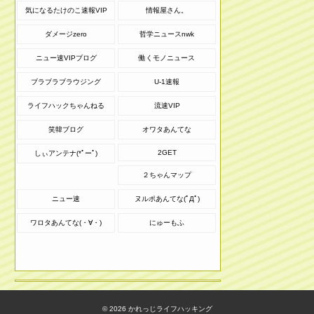
気になるたけのこ速報VIP
情報屋さん。
ダメージzero
哲学ニュースnwk
ニュー速VIPブログ
働くモノニュース
ブラブラブラウジング
U-1速報
ライフハックちゃんねる
流速VIP
笑韓ブログ
オワタあんてな
2GET
しぃアンテナ(*ﾟーﾟ)
２ちゃんマップ
ニュー速
ヌルポあんてな(ﾟДﾟ)
ワロタあんてな(・∀・)
にゅーもふ
© 2026
かれっじライフハッキング