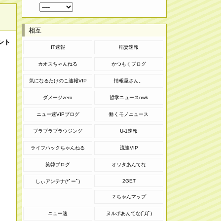
相互
ント
IT速報
稲妻速報
カオスちゃんねる
かつもくブログ
気になるたけのこ速報VIP
情報屋さん。
ダメージzero
哲学ニュースnwk
ニュー速VIPブログ
働くモノニュース
ブラブラブラウジング
U-1速報
ライフハックちゃんねる
流速VIP
笑韓ブログ
オワタあんてな
2GET
しぃアンテナ(*ﾟーﾟ)
２ちゃんマップ
ニュー速
ヌルポあんてな(ﾟДﾟ)