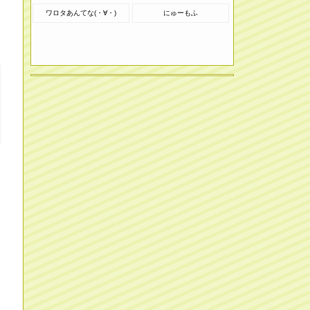
ワロタあんてな(・∀・)
にゅーもふ