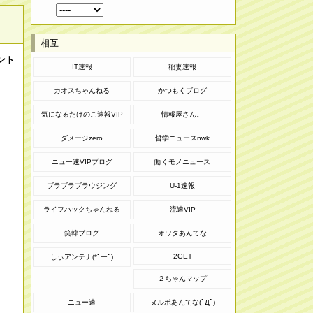
相互
ント
IT速報
稲妻速報
カオスちゃんねる
かつもくブログ
気になるたけのこ速報VIP
情報屋さん。
ダメージzero
哲学ニュースnwk
ニュー速VIPブログ
働くモノニュース
ブラブラブラウジング
U-1速報
ライフハックちゃんねる
流速VIP
笑韓ブログ
オワタあんてな
2GET
しぃアンテナ(*ﾟーﾟ)
２ちゃんマップ
ニュー速
ヌルポあんてな(ﾟДﾟ)