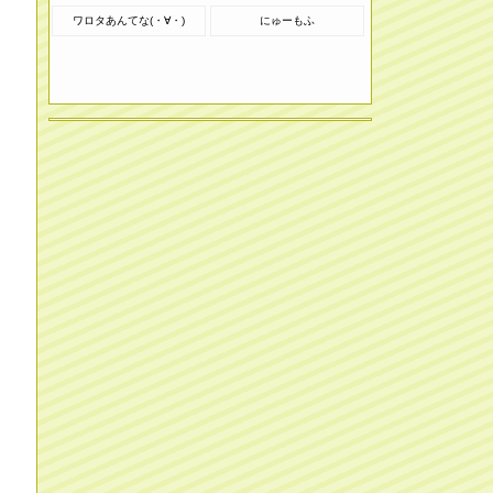
ワロタあんてな(・∀・)
にゅーもふ