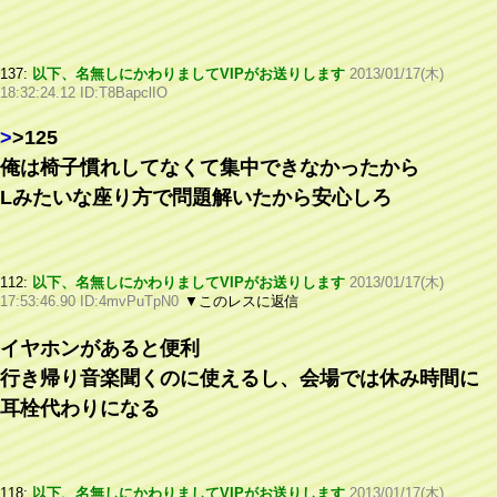
137:
以下、名無しにかわりましてVIPがお送りします
2013/01/17(木)
18:32:24.12 ID:T8BapclIO
>
>125
俺は椅子慣れしてなくて集中できなかったから
Lみたいな座り方で問題解いたから安心しろ
112:
以下、名無しにかわりましてVIPがお送りします
2013/01/17(木)
17:53:46.90 ID:4mvPuTpN0
▼このレスに返信
イヤホンがあると便利
行き帰り音楽聞くのに使えるし、会場では休み時間に
耳栓代わりになる
118:
以下、名無しにかわりましてVIPがお送りします
2013/01/17(木)