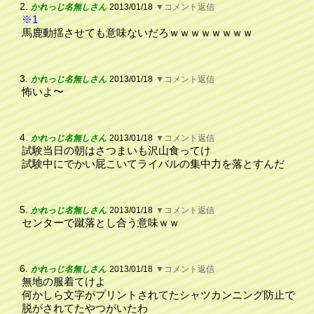
2.
かれっじ名無しさん
2013/01/18
▼コメント返信
※1
馬鹿動揺させても意味ないだろｗｗｗｗｗｗｗｗ
3.
かれっじ名無しさん
2013/01/18
▼コメント返信
怖いよ〜
4.
かれっじ名無しさん
2013/01/18
▼コメント返信
試験当日の朝はさつまいも沢山食ってけ
試験中にでかい屁こいてライバルの集中力を落とすんだ
5.
かれっじ名無しさん
2013/01/18
▼コメント返信
センターで蹴落とし合う意味ｗｗ
6.
かれっじ名無しさん
2013/01/18
▼コメント返信
無地の服着てけよ
何かしら文字がプリントされてたシャツカンニング防止で
脱がされてたやつがいたわ