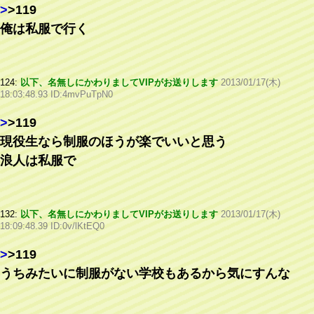
>
>119
俺は私服で行く
124:
以下、名無しにかわりましてVIPがお送りします
2013/01/17(木)
18:03:48.93 ID:4mvPuTpN0
>
>119
現役生なら制服のほうが楽でいいと思う
浪人は私服で
132:
以下、名無しにかわりましてVIPがお送りします
2013/01/17(木)
18:09:48.39 ID:0v/lKtEQ0
>
>119
うちみたいに制服がない学校もあるから気にすんな