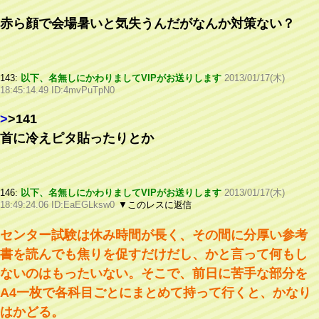
赤ら顔で会場暑いと気失うんだがなんか対策ない？
143:
以下、名無しにかわりましてVIPがお送りします
2013/01/17(木)
18:45:14.49 ID:4mvPuTpN0
>
>141
首に冷えピタ貼ったりとか
146:
以下、名無しにかわりましてVIPがお送りします
2013/01/17(木)
18:49:24.06 ID:EaEGLksw0
▼このレスに返信
センター試験は休み時間が長く、その間に分厚い参考
書を読んでも焦りを促すだけだし、かと言って何もし
ないのはもったいない。そこで、前日に苦手な部分を
A4一枚で各科目ごとにまとめて持って行くと、かなり
はかどる。