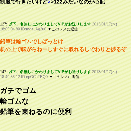
制服で行きたいけど
>
>122
みたいなのが心配
127:
以下、名無しにかわりましてVIPがお送りします
2013/01/17(木)
18:05:04.89 ID:mqaLAq2u0
▼このレスに返信
鉛筆は輪ゴムでしばっとけ
机の上で転がらねーしすぐに取れるしでわりと捗るぞ
147:
以下、名無しにかわりましてVIPがお送りします
2013/01/17(木)
18:49:56.12 ID:epGCsTBQ0
▼このレスに返信
ガチでゴム
輪ゴムな
鉛筆を束ねるのに便利