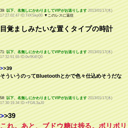
39:
以下、名無しにかわりましてVIPがお送りします
2013/01/17(木)
17:27:02.47 ID:TilXSkp00
▼このレスに返信
目覚ましみたいな置くタイプの時計
71:
以下、名無しにかわりましてVIPがお送りします
2013/01/17(木)
17:32:51.65 ID:0v/lKtEQ0
>
>39
そういうのってBluetoothとかで色々仕込めそうだな
58:
以下、名無しにかわりましてVIPがお送りします
2013/01/17(木)
17:30:19.34 ID:+FGfL3aJ0
>
>39
これ。あと、ブドウ糖は捗る。ボリボリ