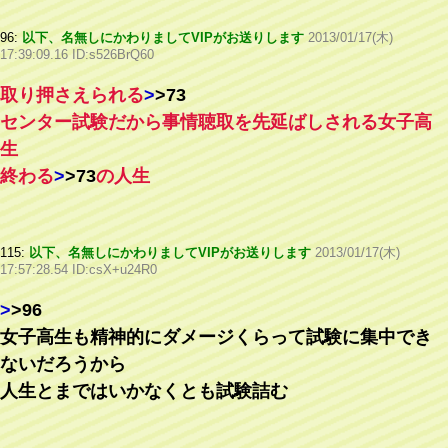
96:
以下、名無しにかわりましてVIPがお送りします
2013/01/17(木)
17:39:09.16 ID:s526BrQ60
取り押さえられる
>
>73
センター試験だから事情聴取を先延ばしされる女子高
生
終わる
>
>73
の人生
115:
以下、名無しにかわりましてVIPがお送りします
2013/01/17(木)
17:57:28.54 ID:csX+u24R0
>
>96
女子高生も精神的にダメージくらって試験に集中でき
ないだろうから
人生とまではいかなくとも試験詰む