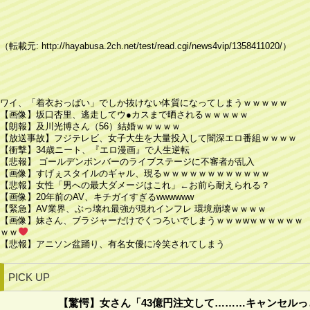
（転載元: http://hayabusa.2ch.net/test/read.cgi/news4vip/1358411020/）
ワイ、「着衣おっばい」でしか抜けない体質になってしまうｗｗｗｗｗ
【画像】坂口杏里、逃走してウ●カスまで晒されるｗｗｗｗｗ
【朗報】及川光博さん（56）結婚ｗｗｗｗｗ
【放送事故】フジテレビ、女子大生を大量投入して闇深エロ番組ｗｗｗｗ
【衝撃】34歳ニート、『エロ漫画』で人生逆転
【悲報】 ゴールデンボンバーのライブステージに不審者が乱入
【画像】すげぇスタイルのギャル、現るｗｗｗｗｗｗｗｗｗｗｗｗ
【悲報】女性「男への最大ダメージはこれ」←お前ら耐えられる？
【画像】20年前のAV、キチガイすぎるwwwwww
【緊急】AV業界、ぶっ壊れ最強が現れインフレ 環境崩壊ｗｗｗｗ
【画像】妹さん、ブラジャーだけでくつろいでしまうｗｗｗwｗｗｗｗｗｗ
ｗｗ
【悲報】アニソン盆踊り、有名女優に冷笑されてしまう
PICK UP
【驚愕】女さん「43億円注文して………キャンセル