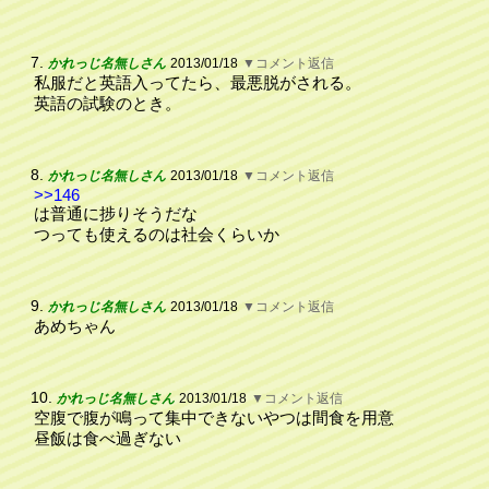
7.
かれっじ名無しさん
2013/01/18
▼コメント返信
私服だと英語入ってたら、最悪脱がされる。
英語の試験のとき。
8.
かれっじ名無しさん
2013/01/18
▼コメント返信
>>146
は普通に捗りそうだな
つっても使えるのは社会くらいか
9.
かれっじ名無しさん
2013/01/18
▼コメント返信
あめちゃん
10.
かれっじ名無しさん
2013/01/18
▼コメント返信
空腹で腹が鳴って集中できないやつは間食を用意
昼飯は食べ過ぎない