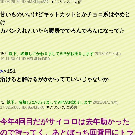
19:06:29.29 ID:nMSNqeWDi
▼このレスに返信
甘いものいいけどキットカットとかチョコ系はやめと
け
カバン入れといたら暖房ででろんでろんになってた
152:
以下、名無しにかわりましてVIPがお送りします
2013/01/17(木)
19:11:38.01 ID:HZL4UmDR0
>
>151
溶けると解けるがかかってていいじゃないか
72:
以下、名無しにかわりましてVIPがお送りします
2013/01/17(木)
17:32:53.05 ID:l9aJLtbK0
▼このレスに返信
今年4回目だがサイコロは去年助かった
ので持ってく、あとぼっち回避用にトラ