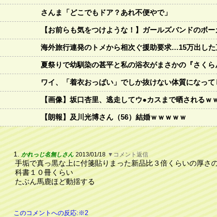
さんま「どこでもドア？あれ不便やで」
【お前らも気をつけような！】ガールズバンドのボー
海外旅行連発のトメから相次ぐ援助要求…15万出し
夏祭りで幼馴染の甚平と私の浴衣がまさかの『さくら
ワイ、「着衣おっばい」でしか抜けない体質になって
【画像】坂口杏里、逃走してウ●カスまで晒されるｗ
【朗報】及川光博さん（56）結婚ｗｗｗｗｗ
1.
かれっじ名無しさん
2013/01/18
▼コメント返信
手垢で真っ黒な上に付箋貼りまった新品比３倍くらいの厚さ
科書１０冊くらい
たぶん馬鹿ほど動揺する
このコメントへの反応:※2