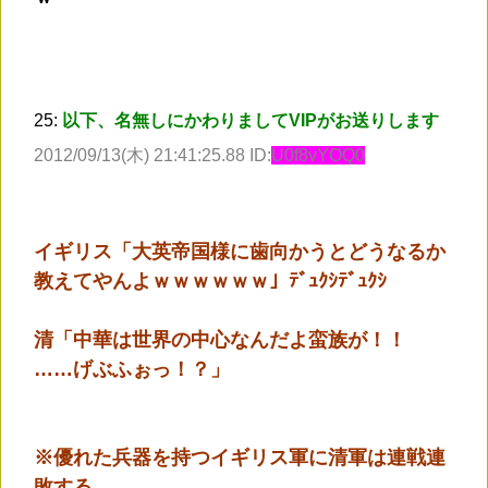
25:
以下、名無しにかわりましてVIPがお送りします
2012/09/13(木) 21:41:25.88 ID:
U0f8vYOQ0
イギリス「大英帝国様に歯向かうとどうなるか
教えてやんよｗｗｗｗｗｗ」ﾃﾞｭｸｼﾃﾞｭｸｼ
清「中華は世界の中心なんだよ蛮族が！！
……げぶふぉっ！？」
※優れた兵器を持つイギリス軍に清軍は連戦連
敗する。