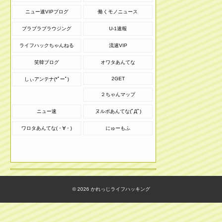
ニュー速VIPブログ
働くモノニュース
ブラブラブラウジング
U-1速報
ライフハックちゃんねる
流速VIP
笑韓ブログ
オワタあんてな
2GET
しぃアンテナ(*ﾟーﾟ)
２ちゃんマップ
ニュー速
ヌルポあんてな(ﾟДﾟ)
ワロタあんてな(・∀・)
にゅーもふ
© 2026
かれっじライフハッキング