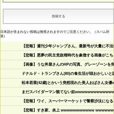
日本語が含まれない投稿は無視されますのでご注意ください。（スパム対
策）
【悲報】週刊少年ジャンプさん、最新号が大量に不法
【悲報】悪夢の民主党政権時代を象徴する画像がこち
【画像】うな丼屋さんのHPの写真、グレーゾーンを
ドナルド・トランプさん(80)の食生活が頭おかしいと話題にw w
松本若菜(42歳)とかいう突然現れた美人おばさん女優
まだスパイダーマン観てない奴wwwwwwwwwwwww
【悲報】ワイ、スーパーマーケットで警察沙汰になる
【悲報】すき家、炎上 wwwwwwwwwww wwwwwww