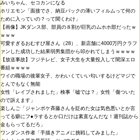
みいちゃん、セコカンになる
ホリエモン「面接でさ、納豆パックの薄いフィルムって何の
ために入っていの？って聞くわけ」
【画像】JKダンス部、部員の８割が巨乳のムホホ部だったｗ
ｗｗｗ
可愛すぎるおむすび屋さん（28）、新店舗に4000万円クラフ
ァンした成功した結果弱男集団から叩かれてしまうｗｗｗｗ
【放送事故】フジテレビ、女子大生を大量投入して闇深エロ
番組ｗｗｗｗ
ワイの職場の後輩女子、かわいくていい匂いするけどマジで
とんでもなく無能
女性「レイプされました」検事「嘘では？」女性「傷ついた
ので訴えます」
楽しんご「ジャンポケ斉藤さんを貶めた女は気色悪いとか言
ってる癖にフ●ラするとか口だけは素直なんだな！週刊誌から
金もらってるだろ」
ワンダンス作者「手描きアニメに挑戦してみました」