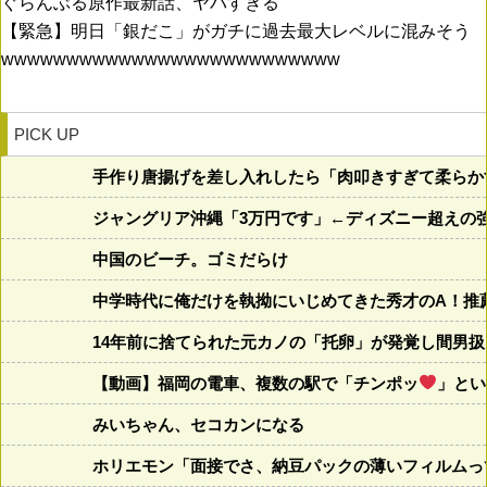
ぐらんぶる原作最新話、ヤバすぎる
【緊急】明日「銀だこ」がガチに過去最大レベルに混みそう
wwwwwwwwwwwwwwwwwwwwwwwwww
PICK UP
手作り唐揚げを差し入れしたら「肉叩きすぎて柔らか
ジャングリア沖縄「3万円です」←ディズニー超えの
中国のビーチ。ゴミだらけ
中学時代に俺だけを執拗にいじめてきた秀才のA！推
14年前に捨てられた元カノの「托卵」が発覚し間男
【動画】福岡の電車、複数の駅で「チンポッ
」とい
みいちゃん、セコカンになる
ホリエモン「面接でさ、納豆パックの薄いフィルムっ