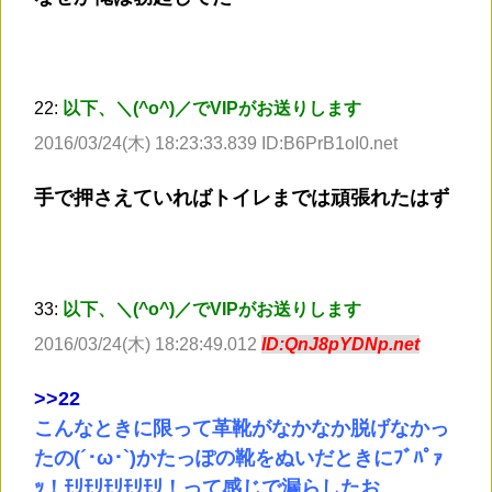
22:
以下、＼(^o^)／でVIPがお送りします
2016/03/24(木) 18:23:33.839 ID:B6PrB1oI0.net
手で押さえていればトイレまでは頑張れたはず
33:
以下、＼(^o^)／でVIPがお送りします
2016/03/24(木) 18:28:49.012
ID:QnJ8pYDNp.net
>
>22
こんなときに限って革靴がなかなか脱げなかっ
たの(´･ω･`)かたっぽの靴をぬいだときにﾌﾞﾊﾟｧ
ｯ！ﾓﾘﾓﾘﾓﾘﾓﾘﾓﾘ！って感じで漏らしたお