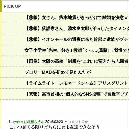
PICK UP
【悲報】女さん、熊本地震がきっかけで離婚を決意ｗ
【悲報】落語家さん、清水良太郎が自●したタイミン
【悲報】イオンモールの通夜に来た幹部に遺族がブチ
女子小学生｢先生、好き｣ 教師｢くっ…(葛藤｣→我慢
【画像】大阪の高校「制服を”これ”に変えたら志願
ブロリーMADを初めて見たんだが
【ライムライト・レモネードジャム】アリスグリント
【悲報】高市首相の“個人的なSNS投稿”で習近平ブ
1.
かれっじ名無しさん
2016/03/23
▼コメント返信
こいつ見てる限りどちらにせよ友達できなそう