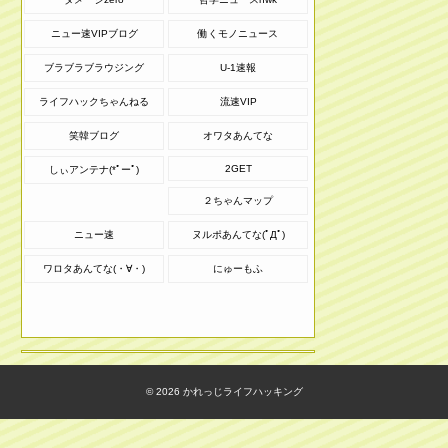
ニュー速VIPブログ
働くモノニュース
ブラブラブラウジング
U-1速報
ライフハックちゃんねる
流速VIP
笑韓ブログ
オワタあんてな
2GET
しぃアンテナ(*ﾟーﾟ)
２ちゃんマップ
ニュー速
ヌルポあんてな(ﾟДﾟ)
ワロタあんてな(・∀・)
にゅーもふ
© 2026
かれっじライフハッキング