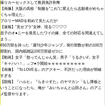
撮りカーセックスして教員免許剥奪
【画像】大阪の高校「制服を”これ”に変えたら志願者がめちゃ
くちゃ増えた」
ブロリーMADを初めて見たんだが
【速報】"見せブラ"女神、現る♡♡♡♡
息子のオ●ニーを発見したワイの嫁、全ての対応を間違えてし
まう…
650万部を誇った「週刊少年ジャンプ」発行部数が初の100万
部割れ 国内紙雑誌100万部超ゼロに
【動画】女子「勃ってんじゃん笑」男子「うるさい//」女子
「キャハハ！」→フ●ラ開始ｗｗｗｗｗｗｗｗｗｗ
【画像】『To LOVEる』のアクキー、不評だった理由が明確
すぎる
【朗報】『ハルヒ』『らき☆すた』のヤマカン「もし降板と
いうことになったら、俺が『みいちゃんと山田さん』のアニ
メ監督やります」