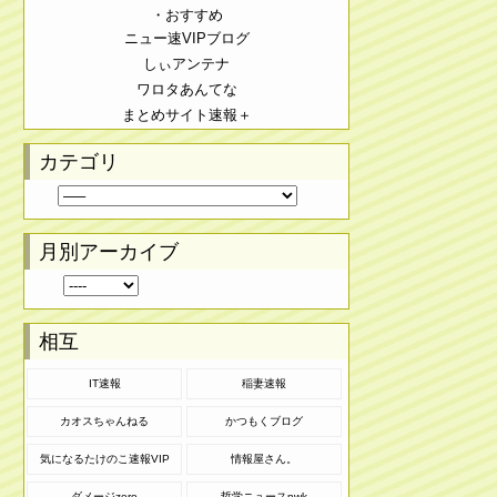
・おすすめ
ニュー速VIPブログ
しぃアンテナ
ワロタあんてな
まとめサイト速報＋
カテゴリ
月別アーカイブ
相互
IT速報
稲妻速報
カオスちゃんねる
かつもくブログ
気になるたけのこ速報VIP
情報屋さん。
ダメージzero
哲学ニュースnwk