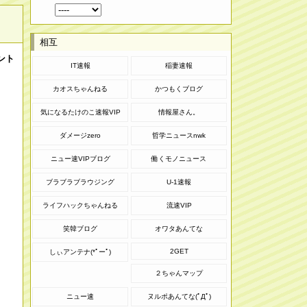
相互
ント
IT速報
稲妻速報
カオスちゃんねる
かつもくブログ
気になるたけのこ速報VIP
情報屋さん。
ダメージzero
哲学ニュースnwk
ニュー速VIPブログ
働くモノニュース
ブラブラブラウジング
U-1速報
ライフハックちゃんねる
流速VIP
笑韓ブログ
オワタあんてな
2GET
しぃアンテナ(*ﾟーﾟ)
２ちゃんマップ
ニュー速
ヌルポあんてな(ﾟДﾟ)