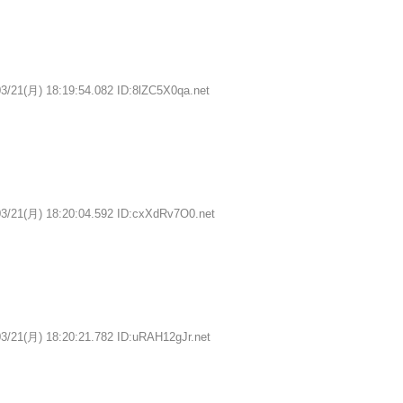
3/21(月) 18:19:54.082 ID:8lZC5X0qa.net
03/21(月) 18:20:04.592 ID:cxXdRv7O0.net
3/21(月) 18:20:21.782 ID:uRAH12gJr.net