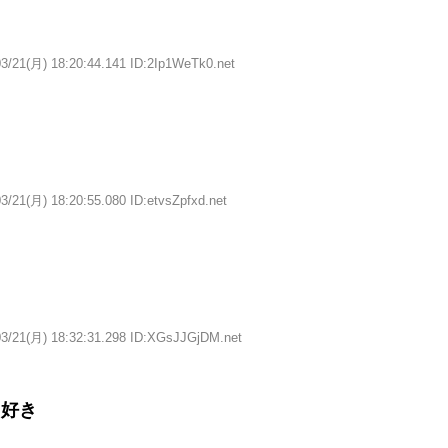
03/21(月) 18:20:44.141 ID:2Ip1WeTk0.net
3/21(月) 18:20:55.080 ID:etvsZpfxd.net
03/21(月) 18:32:31.298 ID:XGsJJGjDM.net
ゃ好き