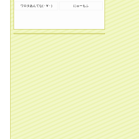
ワロタあんてな(・∀・)
にゅーもふ