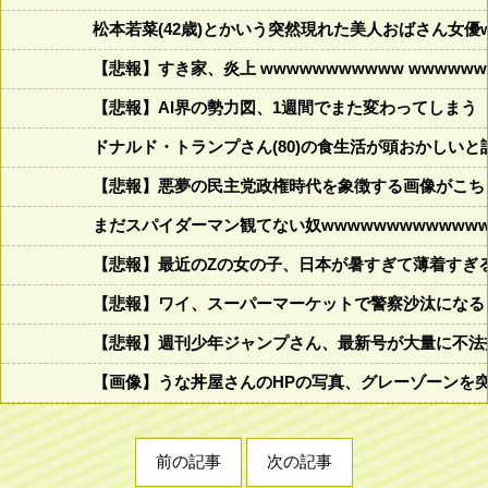
松本若菜(42歳)とかいう突然現れた美人おばさん女優
【悲報】すき家、炎上 wwwwwwwwwww wwwwwww
【悲報】AI界の勢力図、1週間でまた変わってしまう
ドナルド・トランプさん(80)の食生活が頭おかしいと話題にw w
【悲報】悪夢の民主党政権時代を象徴する画像がこち
まだスパイダーマン観てない奴wwwwwwwwwwwww
【悲報】最近のZの女の子、日本が暑すぎて薄着すぎ
【悲報】ワイ、スーパーマーケットで警察沙汰になる
【悲報】週刊少年ジャンプさん、最新号が大量に不法
【画像】うな丼屋さんのHPの写真、グレーゾーンを
前の記事
次の記事