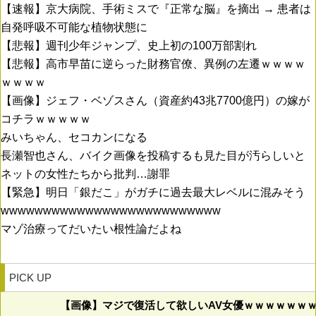
【速報】京大病院、手術ミスで『正常な脳』を摘出 → 患者は
自発呼吸不可能な植物状態に
【悲報】週刊少年ジャンプ、史上初の100万部割れ
【悲報】高市早苗に逆らった財務官僚、異例の左遷ｗｗｗｗ
ｗｗｗｗ
【画像】ジェフ・ベゾスさん（資産約43兆7700億円）の嫁が
コチラｗｗｗｗｗ
みいちゃん、セコカンになる
長瀬智也さん、バイク画像を投稿するも見た目が汚らしいと
ネットの女性たちから批判…謝罪
【緊急】明日「銀だこ」がガチに過去最大レベルに混みそう
wwwwwwwwwwwwwwwwwwwwwwwwww
マゾ治療ってだいたい根性論だよね
PICK UP
【画像】マジで復活して欲しいAV女優ｗｗｗｗｗｗ