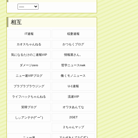
相互
IT速報
稲妻速報
カオスちゃんねる
かつもくブログ
気になるたけのこ速報VIP
情報屋さん。
ダメージzero
哲学ニュースnwk
ニュー速VIPブログ
働くモノニュース
ブラブラブラウジング
U-1速報
ライフハックちゃんねる
流速VIP
笑韓ブログ
オワタあんてな
2GET
しぃアンテナ(*ﾟーﾟ)
２ちゃんマップ
ニュー速
ヌルポあんてな(ﾟДﾟ)