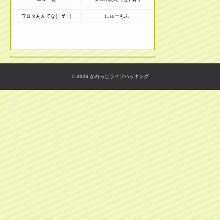
ワロタあんてな(・∀・)
にゅーもふ
© 2026
かれっじライフハッキング