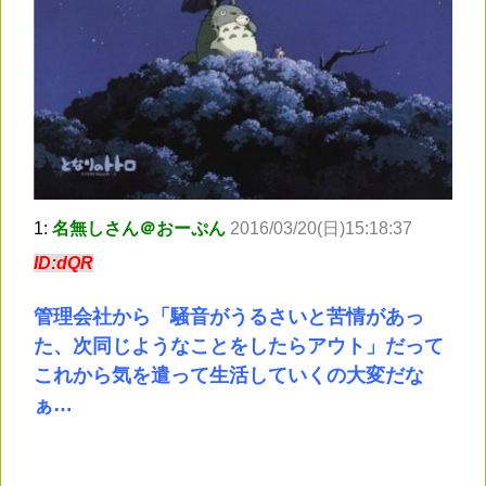
1:
名無しさん＠おーぷん
2016/03/20(日)15:18:37
ID:dQR
管理会社から「騒音がうるさいと苦情があっ
た、次同じようなことをしたらアウト」だって
これから気を遣って生活していくの大変だな
ぁ…