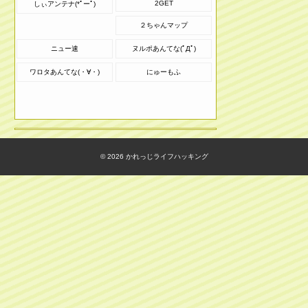
2GET
しぃアンテナ(*ﾟーﾟ)
２ちゃんマップ
ニュー速
ヌルポあんてな(ﾟДﾟ)
ワロタあんてな(・∀・)
にゅーもふ
© 2026
かれっじライフハッキング