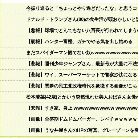
今振り返ると「ちょっとやり過ぎだったな」と思うコロ
ドナルド・トランプさん(80)の食生活が頭おかしいと話題にw w
【悲報】球場でとんでもない八百長が行われてしまうww
【朗報】ハンター富樫、ガチでやる気を出し始める
まだスパイダーマン観てない奴wwwwwwwwwwwww
【悲報】週刊少年ジャンプさん、最新号が大量に不法
【悲報】ワイ、スーパーマーケットで警察沙汰になる
【悲報】悪夢の民主党政権時代を象徴する画像がこち
松本若菜(42歳)とかいう突然現れた美人おばさん女優
【悲報】すき家、炎上 wwwwwwwwwww wwwwwww
【画像】全盛期ドムドムバーガー、レベチｗｗｗｗｗ
【画像】うな丼屋さんのHPの写真、グレーゾーンを