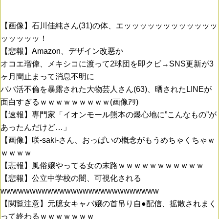
【画像】石川佳純さん(31)の体、エッッッッッッッッッッッッ
ッッッッッ！
【悲報】Amazon、デザイン改悪か
オコエ瑠偉、メキシコに渡って2球団を即クビ→SNS更新が3
ヶ月間止まって消息不明に
パパ活不倫を暴露された大物芸人さん(63)、晒されたLINEが
面白すぎるｗｗｗｗｗｗｗｗｗ(画像ｱﾘ)
【速報】専門家「イオンモール熊本の爆心地に”こんなもの”が
あったんだけど…」
【画像】咲-saki-さん、おっぱいの概念がもうめちゃくちゃｗ
ｗｗｗｗ
【悲報】風俗嬢やってる女の末路ｗｗｗｗｗｗｗｗｗｗｗ
【悲報】公立中学校の闇、可視化される
wwwwwwwwwwwwwwwwwwwwwwwwwww
【閲覧注意】元臆女キャバ嬢の首吊り自●配信、拡散されまく
って終わるｗｗｗｗｗｗｗ