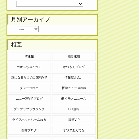
月別アーカイブ
相互
IT速報
稲妻速報
カオスちゃんねる
かつもくブログ
気になるたけのこ速報VIP
情報屋さん。
ダメージzero
哲学ニュースnwk
ニュー速VIPブログ
働くモノニュース
ブラブラブラウジング
U-1速報
ライフハックちゃんねる
流速VIP
笑韓ブログ
オワタあんてな