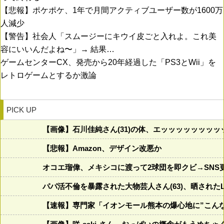
【悲報】ポケポケ、1年で月間アクティブユーザー数が1600万
人減少
【警告】社会人「スムージーにキウイ皮ごと入れよ。これ美
容にいいんだよね〜」→ 結果…
ゲームセンターCX、発売から20年経過した「PS3とWii」を
レトロゲームとするか激論
PICK UP
【画像】石川佳純さん(31)の体、エッッッッッッッ
【悲報】Amazon、デザイン改悪か
オコエ瑠偉、メキシコに渡って2球団を即クビ→SNS
パパ活不倫を暴露された大物芸人さん(63)、晒されたL
【速報】専門家「イオンモール熊本の爆心地に”こん