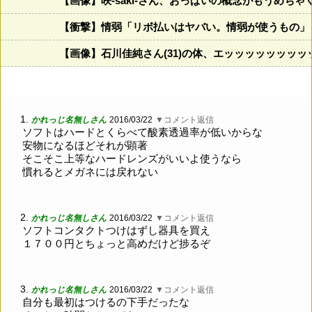
【画像】咲-saki-さん、おっぱいの概念がもうめち
【衝撃】情弱「リボ払いはヤバい。情弱が使うもの」
【画像】石川佳純さん(31)の体、エッッッッッッッ
1.
かれっじ名無しさん
2016/03/22
▼コメント返信
ソフトはハードとくらべて酸素透過率が低いからな
安物になるほどそれが顕著
そこそこ上等なハードレンズがいいよ使うなら
慣れるとメガネには戻れない
2.
かれっじ名無しさん
2016/03/22
▼コメント返信
ソフトコンタクトつけはずし器具を買え
１７００円とちょっと高めだけど捗るぞ
3.
かれっじ名無しさん
2016/03/22
▼コメント返信
自分も最初はつけるの下手だったな