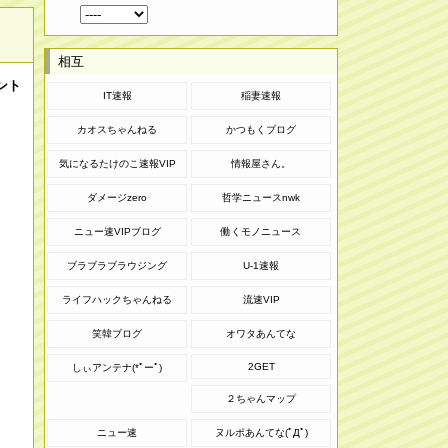
相互
ント
IT速報
稲妻速報
カオスちゃんねる
かつもくブログ
気になるたけのこ速報VIP
情報屋さん。
ダメージzero
哲学ニュースnwk
ニュー速VIPブログ
働くモノニュース
ブラブラブラウジング
U-1速報
ライフハックちゃんねる
流速VIP
笑韓ブログ
オワタあんてな
2GET
しぃアンテナ(*ﾟーﾟ)
２ちゃんマップ
ニュー速
ヌルポあんてな(ﾟДﾟ)