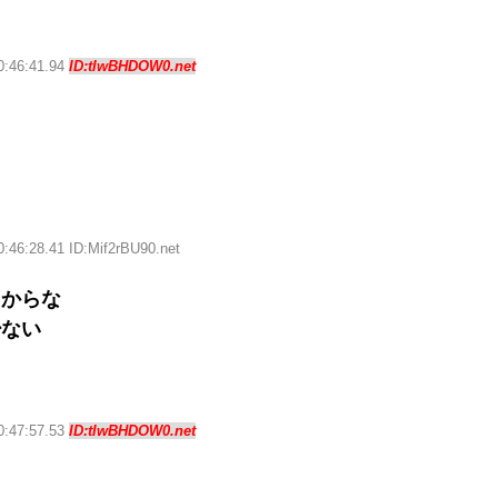
0:46:41.94
ID:tIwBHDOW0.net
0:46:28.41 ID:Mif2rBU90.net
るからな
少ない
0:47:57.53
ID:tIwBHDOW0.net