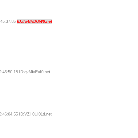
:45:37.85
ID:tIwBHDOW0.net
0:45:50.18 ID:qvMivEuI0.net
0:46:04.55 ID:VZH0UI01d.net