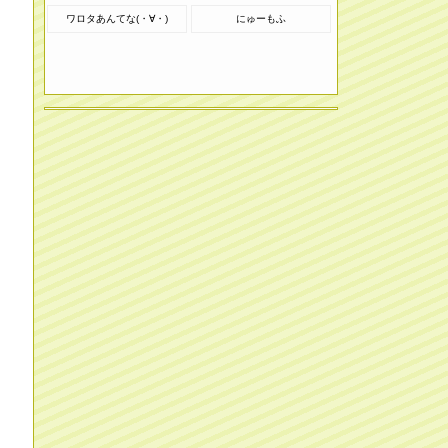
ワロタあんてな(・∀・)
にゅーもふ