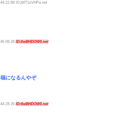
:44:22.89 ID:jWT1sVHPa.net
:45:09.28
ID:tIwBHDOW0.net
裕福になるんやぞ
:44:28.26
ID:tIwBHDOW0.net