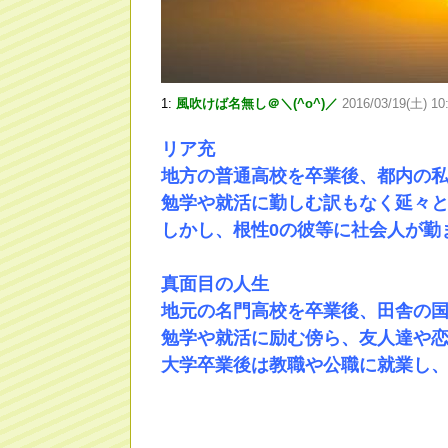
1:
風吹けば名無し＠＼(^o^)／
2016/03/19(土) 10
リア充
地方の普通高校を卒業後、都内の
勉学や就活に勤しむ訳もなく延々
しかし、根性0の彼等に社会人が勤
真面目の人生
地元の名門高校を卒業後、田舎の
勉学や就活に励む傍ら、友人達や
大学卒業後は教職や公職に就業し