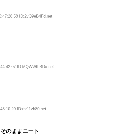
0:47:28.58 ID:2vQ9eB4Fd.net
0:44:42.07 ID:MQWWfbBDx.net
45:10.20 ID:rhr11vb80.net
ずそのままニート