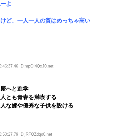
ねーよ
いけど、一人一人の質はめっちゃ高い
0:46:37.46 ID:mpQI4QxJ0.net
早慶へと進学
恋人とも青春を満喫する
美人な嫁や優秀な子供を設ける
0:50:27.79 ID:jRFQZdqo0.net