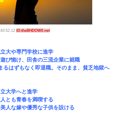
:43:52.12
ID:tIwBHDOW0.net
私立大や専門学校に進学
と遊び惚け、田舎の三流企業に就職
まるはずもなく即退職。そのまま、貧乏地獄へ
国立大学へと進学
恋人とも青春を満喫する
、美人な嫁や優秀な子供を設ける