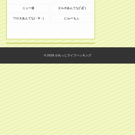
ニュー速
ヌルポあんてな(ﾟДﾟ)
ワロタあんてな(・∀・)
にゅーもふ
© 2026
かれっじライフハッキング