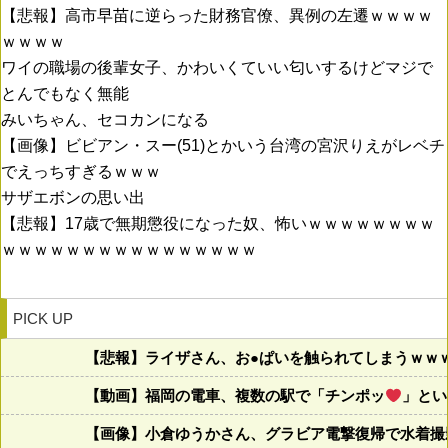
【悲報】高市早苗に逆らった財務官僚、異例の左遷ｗｗｗｗ
ｗｗｗｗ
ワイの職場の後輩女子、かわいくていい匂いするけどマジで
とんでもなく無能
みいちゃん、セコカンになる
【画像】ビビアン・スー(51)とかいう台湾の宮沢りえがレベチ
でえっちすぎるｗｗｗ
サザエボンの思い出
【悲報】17歳で無期懲役になった奴、怖いｗｗｗｗｗｗｗｗ
ｗｗｗｗｗｗｗｗｗｗｗｗｗｗｗｗ
PICK UP
【悲報】ライザさん、お●ぱいを触られてしまうｗｗ
【動画】福岡の電車、複数の駅で「チンポッ
」とい
【画像】小倉ゆうかさん、グラビア電撃復帰で水着撮