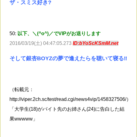
ザ・スミス好き?
50:
以下、＼(^o^)／でVIPがお送りします
2016/03/19(土) 04:47:05.273
ID:bYoScKSmM.net
そして銀杏BOYZの夢で逢えたらを聴いて寝る‼
（転載元：
http://viper.2ch.sc/test/read.cgi/news4vip/1458327506/）
「大学生(18)がバイト先のお姉さん(24)に告白した結
果wwwww」