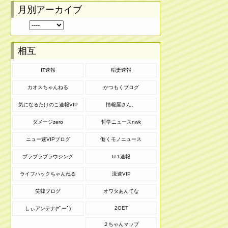
月別アーカイブ
相互
IT速報
稲妻速報
カオスちゃんねる
かつもくブログ
気になるたけのこ速報VIP
情報屋さん。
ダメージzero
哲学ニュースnwk
ニュー速VIPブログ
働くモノニュース
ブラブラブラウジング
U-1速報
ライフハックちゃんねる
流速VIP
笑韓ブログ
オワタあんてな
2GET
しぃアンテナ(*ﾟーﾟ)
２ちゃんマップ