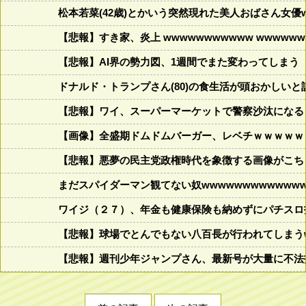
松本若菜(42歳)とかいう突然現れた美人おばさん女優
【悲報】すき家、炎上 wwwwwwwwwww wwwwwww
【悲報】AI界の勢力図、1週間でまた変わってしまう
ドナルド・トランプさん(80)の食生活が頭おかしいと話題にw w
【悲報】ワイ、スーパーマーケットで警察沙汰になる
【画像】全盛期ドムドムバーガー、レベチｗｗｗｗｗ
【悲報】悪夢の民主党政権時代を象徴する画像がこち
まだスパイダーマン観てない奴wwwwwwwwwwwww
ワイジ（２７）、年金も健康保険も納めずにパチスロ
【悲報】球場でとんでもない八百長が行われてしまうww
【悲報】週刊少年ジャンプさん、最新号が大量に不法