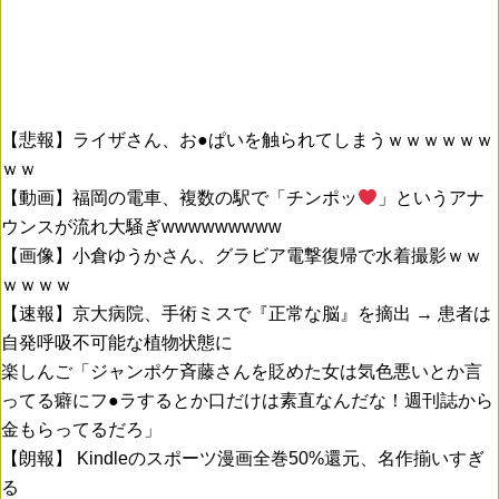
【悲報】ライザさん、お●ぱいを触られてしまうｗｗｗｗｗｗ
ｗｗ
【動画】福岡の電車、複数の駅で「チンポッ
」というアナ
ウンスが流れ大騒ぎwwwwwwwww
【画像】小倉ゆうかさん、グラビア電撃復帰で水着撮影ｗｗ
ｗｗｗｗ
【速報】京大病院、手術ミスで『正常な脳』を摘出 → 患者は
自発呼吸不可能な植物状態に
楽しんご「ジャンポケ斉藤さんを貶めた女は気色悪いとか言
ってる癖にフ●ラするとか口だけは素直なんだな！週刊誌から
金もらってるだろ」
【朗報】 Kindleのスポーツ漫画全巻50%還元、名作揃いすぎ
る