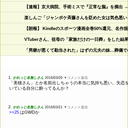
【速報】京大病院、手術ミスで『正常な脳』を摘出 →
楽しんご「ジャンポケ斉藤さんを貶めた女は気色悪い
【朗報】 Kindleのスポーツ漫画全巻50%還元、名作
VTuberさん、祖母の「家族だけの一日葬」をした結
「男癖が悪くて勘当された」はずの元夫の妹…葬儀で
1.
かれっじ名無しさん
2016/03/20
▼コメント返信
「美穂さん」とか名前出しちゃうの本当に気持ち悪い。失恋
いている自分に酔ってるんか？
2.
かれっじ名無しさん
2016/03/21
▼コメント返信
>>25
はGWDか