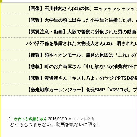
【画像】石川佳純さん(31)の体、エッッッッッッッ
【悲報】大学生の頃に出会った小学生と結婚した男、め
【閲覧注意・動画】大阪で警察に射殺された男の動画
パパ活不倫を暴露された大物芸人さん(63)、晒されたL
【速報】熊本イオンモール、爆発の原因は『これ』の
【悲報】町のお弁当屋さん「申し訳ないが消費税1%
【悲報】渡邊渚さん「キスしろよ」のヤジでPTSD発
【激走戦隊カーレンジャー】食玩SMP「VRVロボ」
1.
かれっじ名無しさん
2016/03/19
▼コメント返信
どっちもつまらない。動画を観ないに限る。