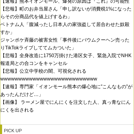
【速報】熊本イオンモール、爆発の原因は『これ』の可能性
【悲報】町のお弁当屋さん「申し訳ないが消費税1%になった
らその分商品代を値上げするわ」
ベトナム人「腹減ったし日本人の家強盗して居合わせた奴殺
すか」
ジャンポケ斉藤の被害女性「事件後にバウムクーヘン売った
りTikTokライブしててムカついた」
【悲報】全身改造に1750万掛けた港区女子、緊急入院でNHK
報道局との合コンをキャンセル
【悲報】公立中学校の闇、可視化される
wwwwwwwwwwwwwwwwwwwwwwwwwww
【速報】専門家「イオンモール熊本の爆心地に”こんなもの”が
あったんだけど…」
【画像】 ラーメン屋でにんにくを注文した人、真っ青なにん
にくを出される
PICK UP