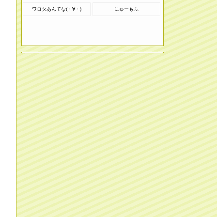
ワロタあんてな(・∀・)
にゅーもふ