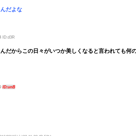
るんだよな
4 ID:d3R
なんだからこの日々がいつか美しくなると言われても何
59
ID:unB