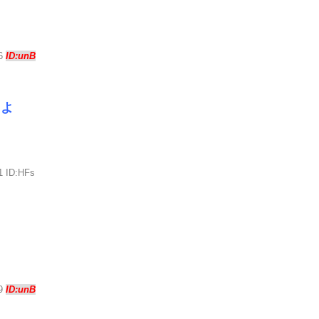
36
ID:unB
るよ
1 ID:HFs
39
ID:unB