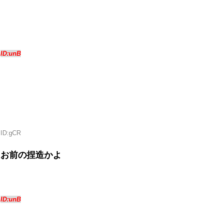
8
ID:unB
よ
 ID:gCR
はお前の捏造かよ
6
ID:unB