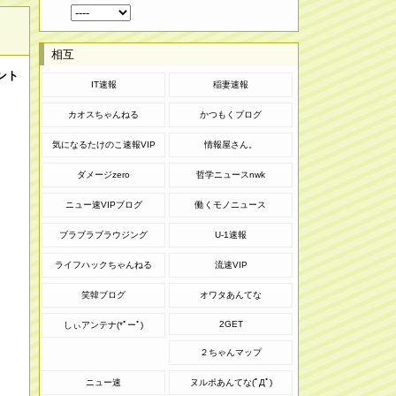
相互
ント
IT速報
稲妻速報
カオスちゃんねる
かつもくブログ
気になるたけのこ速報VIP
情報屋さん。
ダメージzero
哲学ニュースnwk
ニュー速VIPブログ
働くモノニュース
ブラブラブラウジング
U-1速報
ライフハックちゃんねる
流速VIP
笑韓ブログ
オワタあんてな
2GET
しぃアンテナ(*ﾟーﾟ)
２ちゃんマップ
ニュー速
ヌルポあんてな(ﾟДﾟ)