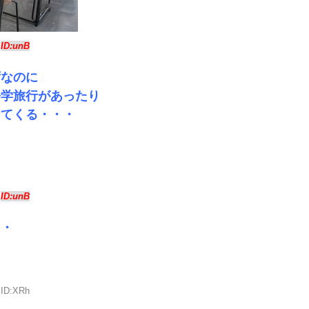
8
ID:unB
ずなのに
修学旅行があったり
けてくる・・・
7
ID:unB
・・
 ID:XRh