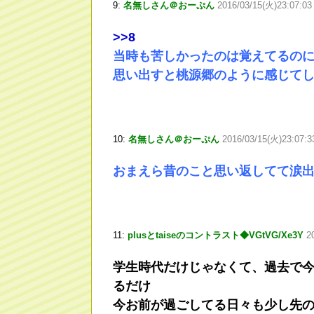
9:
名無しさん＠おーぷん
2016/03/15(火)23:07:0
>
>8
当時も苦しかったのは覚えてるの
思い出すと桃源郷のように感じて
10:
名無しさん＠おーぷん
2016/03/15(火)23:07:
おまえら昔のこと思い返してて涙
11:
plusとtaiseのコントラスト◆VGtVG/Xe3Y
2
学生時代だけじゃなくて、過去で
るだけ
今お前が過ごしてる日々も少し先