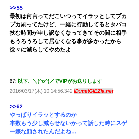
>
>55
最初は何言ってだこいつってイラッとしてプカ
プカ刷ってたけど、一緒に行動してるとタバコ
挟む時間が申し訳なくなってきてその間に相手
もうろうろして居なくなる事が多かったから
徐々に減らしてやめたよ
67:
以下、＼(^o^)／でVIPがお送りします
2016/03/17(木) 10:14:56.342
ID:metGlEZIa.net
>
>62
やっぱりイラッとするのか
本数もう少し減らせないかって話した時にスゲ
ー嫌な顔されたんだよね…