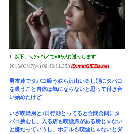
1:
以下、＼(^o^)／でVIPがお送りします
2016/03/17(木) 09:46:11.358
ID:metGlEZIa.net
男友達でタバコ吸う奴ら沢山いるし別にタバコ
を吸うこと自体は気にならないと思って付き合
い始めたけど
いざ喫煙厨と1日行動とってると合間合間にタ
バコ挟むし、入る店も喫煙席がある所じゃない
と嫌だっていうし、ホテルも喫煙じゃないとダ