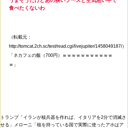
うまそうだけどあの狭いブースと空気悪い中で
食べたくないわ
（転載元：
http://tomcat.2ch.sc/test/read.cgi/livejupiter/1458049187/）
「ネカフェの飯（700円）ｗｗｗｗｗｗｗｗｗｗｗ
ｗ」
トランプ「イランが核兵器を作れば、イタリアを2分で消滅さ
せる」メローニ「核を持っている国で実際に使ったアホはア