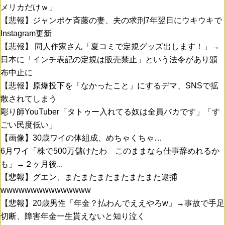
メリカだけｗ」
【悲報】ジャンポケ斉藤の妻、夫の求刑7年翌日にウキウキで
Instagram更新
【悲報】 同人作家さん「夏コミで定規グッズ出します！」→
日本に「インチ表記の定規は販売禁止」という法令があり頒
布中止に
【悲報】原爆投下を「なかったこと」にするデマ、SNSで拡
散されてしまう
彫り師YouTuber「タトゥー入れてる奴は全員バカです」「す
ごい民度低い」
【画像】30歳ワイの体組成、めちゃくちゃ…
6月ワイ「株で500万儲けたわ このままなら仕事辞めれるか
も」→２ヶ月後...
【悲報】グエン、またまたまたまたまたまた逮捕
wwwwwwwwwwwwwww
【悲報】20歳男性「年金？払わんでええやろw」→事故で手足
切断、障害年金一生貰えないと知り泣く