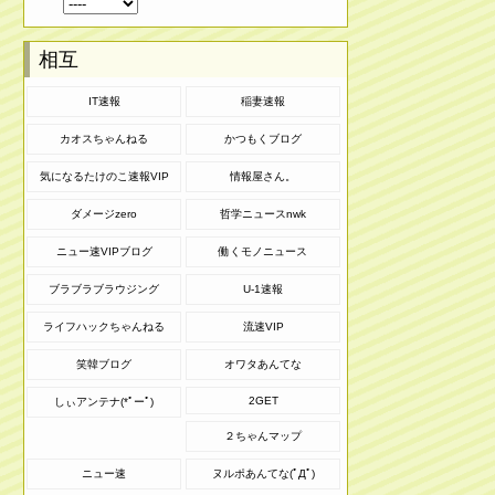
相互
IT速報
稲妻速報
カオスちゃんねる
かつもくブログ
気になるたけのこ速報VIP
情報屋さん。
ダメージzero
哲学ニュースnwk
ニュー速VIPブログ
働くモノニュース
ブラブラブラウジング
U-1速報
ライフハックちゃんねる
流速VIP
笑韓ブログ
オワタあんてな
2GET
しぃアンテナ(*ﾟーﾟ)
２ちゃんマップ
ニュー速
ヌルポあんてな(ﾟДﾟ)