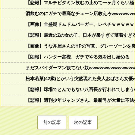
【悲報】マルチビタミン飲むの止めて一ヶ月くらい経
酒飲むのにガチで最高なチェーン店教えろwwwwww
【画像】全盛期ドムドムバーガー、レベチｗｗｗｗｗ
【悲報】最近のZの女の子、日本が暑すぎて薄着すぎ
【画像】うな丼屋さんのHPの写真、グレーゾーンを
【朗報】ハンター富樫、ガチでやる気を出し始める
まだスパイダーマン観てない奴wwwwwwwwwwwww
松本若菜(42歳)とかいう突然現れた美人おばさん女優
【悲報】球場でとんでもない八百長が行われてしまうww
【悲報】週刊少年ジャンプさん、最新号が大量に不法
前の記事
次の記事