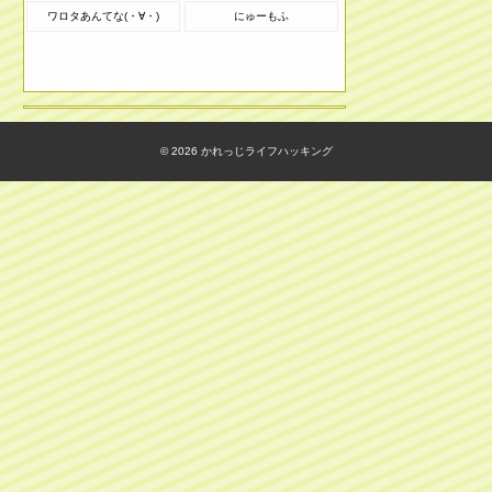
ワロタあんてな(・∀・)
にゅーもふ
© 2026
かれっじライフハッキング