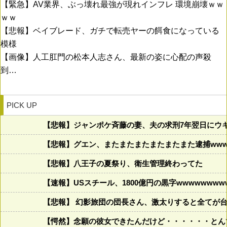
【緊急】AV業界、ぶっ壊れ最強が現れインフレ 環境崩壊ｗｗ
ｗｗ
【悲報】ベイブレード、ガチで転売ヤーの餌食になっている
模様
【画像】人工肛門の松本人志さん、最新の姿に心配の声殺
到…
PICK UP
【悲報】ジャンポケ斉藤の妻、夫の求刑7年翌日にウキウキ
【悲報】グエン、またまたまたまたまたまた逮捕wwww
【悲報】八王子の夏祭り、衛生管理終わってた
【速報】USスチール、1800億円の黒字wwwwwwww
【悲報】 幻影旅団の団長さん、激太りすると全てが
【愕然】念願の彼女できたんだけど・・・・・・とん