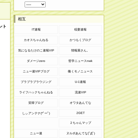
相互
ント
IT速報
稲妻速報
カオスちゃんねる
かつもくブログ
気になるたけのこ速報VIP
情報屋さん。
ダメージzero
哲学ニュースnwk
ニュー速VIPブログ
働くモノニュース
ブラブラブラウジング
U-1速報
ライフハックちゃんねる
流速VIP
笑韓ブログ
オワタあんてな
2GET
しぃアンテナ(*ﾟーﾟ)
２ちゃんマップ
ニュー速
ヌルポあんてな(ﾟДﾟ)