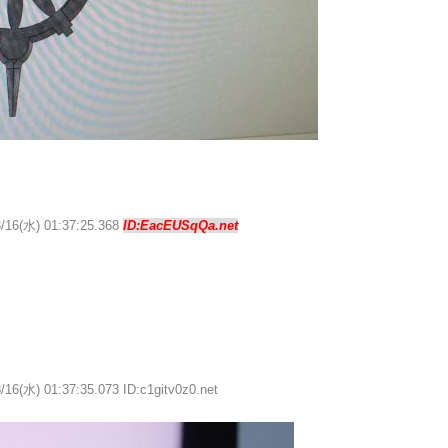
3/16(水) 01:37:25.368
ID:EacEUSqQa.net
/16(水) 01:37:35.073 ID:c1gitv0z0.net