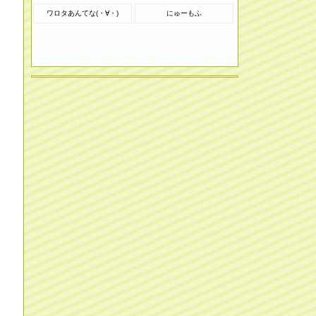
ワロタあんてな(・∀・)
にゅーもふ