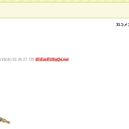
31コメ
3/16(水) 01:35:27.725
ID:EacEUSqQa.net