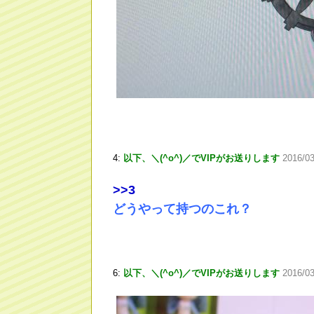
4:
以下、＼(^o^)／でVIPがお送りします
2016/0
>
>3
どうやって持つのこれ？
6:
以下、＼(^o^)／でVIPがお送りします
2016/03