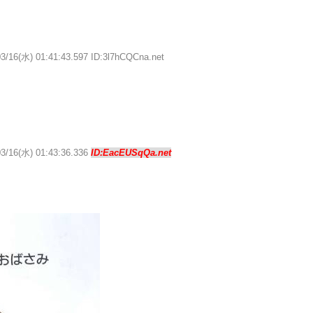
03/16(水) 01:41:43.597 ID:3l7hCQCna.net
03/16(水) 01:43:36.336
ID:EacEUSqQa.net