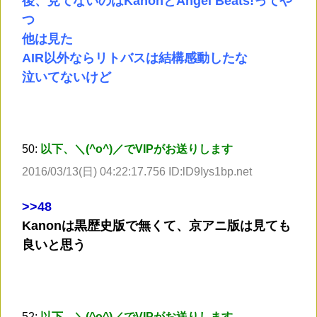
後、見てないのはKanonとAngel Beats!ってや
つ
他は見た
AIR以外ならリトバスは結構感動したな
泣いてないけど
50:
以下、＼(^o^)／でVIPがお送りします
2016/03/13(日) 04:22:17.756 ID:lD9Iys1bp.net
>
>48
Kanonは黒歴史版で無くて、京アニ版は見ても
良いと思う
52:
以下、＼(^o^)／でVIPがお送りします