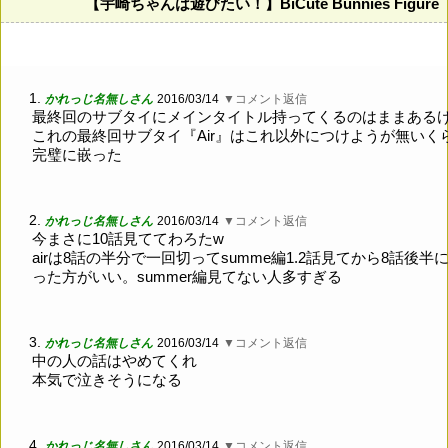
【宇崎ちゃんは遊びたい！】BiCute Bunnies 
1.
かれっじ名無しさん
2016/03/14
▼コメント返信
最終回のサブタイにメインタイトル持ってくるのはままある
これの最終回サブタイ『Air』はこれ以外につけようが無いく
完璧に嵌った
2.
かれっじ名無しさん
2016/03/14
▼コメント返信
今まさに10話見ててわろたw
airは8話の半分で一回切ってsumme編1.2話見てから8話後半
った方がいい。summer編見てない人多すぎる
3.
かれっじ名無しさん
2016/03/14
▼コメント返信
中の人の話はやめてくれ
本気で泣きそうになる
4.
かれっじ名無しさん
2016/03/14
▼コメント返信