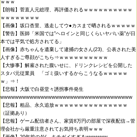
ｗｗｗ
【朗報】菅直人元総理、再評価されるｗｗｗｗｗｗｗｗｗｗ
ｗｗｗｗｗｗｗｗ
【画像】坂口杏里、逃走してウ●カスまで晒されるｗｗｗｗｗ
【警告】医師「米国では”ヘロインと同じくらいヤバい薬”が日
本では平気で処方されてる」
【画像】赤ちゃんを遺棄して逮捕の女さん(23)、公表された美
人すぎるご尊顔がこちら⇒ｗｗｗｗｗｗｗｗｗｗ
【大惨事】解雇された腹いせに、ドリンクレシピを公開した
スタバ元従業員 「ゴミ扱いするからこうなるｗｗｗｗｗ
ｗ」⇒！
【悲報】大阪で白昼堂々誘拐事件発生
wwwwwwwwwwwwwwwwwwwwwwwwwwwwwwwwwwww
【悲報】粗品、永久追放ｗｗｗｗｗｗｗｗｗｗｗｗｗｗｗ
（証拠あり）
【悲報】ゲーム配信者さん、家賃8万円の部屋で深夜配信→管
理会社から厳重注意されてお気持ち表明ｗｗｗ
【画像】20年前のAV、キチガイすぎるwwwwww