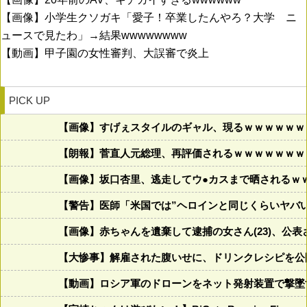
【画像】小学生クソガキ「愛子！卒業したんやろ？大学 ニ
ュースで見たわ」→結果wwwwwwww
【動画】甲子園の女性審判、大誤審で炎上
PICK UP
【画像】すげぇスタイルのギャル、現るｗｗｗｗｗｗ
【朗報】菅直人元総理、再評価されるｗｗｗｗｗｗｗ
【画像】坂口杏里、逃走してウ●カスまで晒されるｗ
【警告】医師「米国では”ヘロインと同じくらいヤバ
【画像】赤ちゃんを遺棄して逮捕の女さん(23)、公
【大惨事】解雇された腹いせに、ドリンクレシピを公
【動画】ロシア軍のドローンをネット発射装置で撃墜