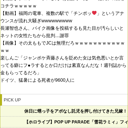
コチラｗｗｗｗｗ
【動画】福岡の電車、複数の駅で「チンポッ
」というアナ
ウンスが流れ大騒ぎwwwwwwwww
長瀬智也さん、バイク画像を投稿するも見た目が汚らしいと
ネットの女性たちから批判…謝罪
【画像】その太ももでJCは無理だろｗｗｗｗｗｗｗｗｗｗｗ
ｗｗ
楽しんご「ジャンポケ斉藤さんを貶めた女は気色悪いとか言
ってる癖にフ●ラするとか口だけは素直なんだな！週刊誌から
金もらってるだろ」
ドイツ、猛暑による死者が9600人に
PICK UP
休日に甥っ子をアポなし託児を押し付けてきた兄嫁！
【ホロライブ】POP UP PARADE「雪花ラミィ」