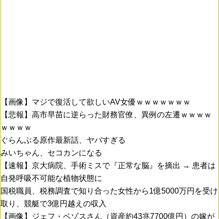
【画像】マジで復活して欲しいAV女優ｗｗｗｗｗｗｗ
【悲報】高市早苗に逆らった財務官僚、異例の左遷ｗｗｗｗ
ｗｗｗｗ
ぐらんぶる原作最新話、ヤバすぎる
みいちゃん、セコカンになる
【速報】京大病院、手術ミスで『正常な脳』を摘出 → 患者は
自発呼吸不可能な植物状態に
国税職員、税務調査で知り合った女性から1億5000万円を受け
取り、競艇で3億円越えの収入
【画像】ジェフ・ベゾスさん（資産約43兆7700億円）の嫁が