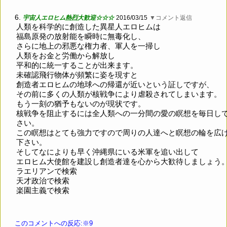
6.
宇宙人エロヒム熱烈大歓迎☆☆☆
2016/03/15
▼コメント返信
人類を科学的に創造した異星人エロヒムは
福島原発の放射能を瞬時に無毒化し、
さらに地上の邪悪な権力者、軍人を一掃し
人類をお金と労働から解放し
平和的に統一することが出来ます。
未確認飛行物体が頻繁に姿を現すと
創造者エロヒムの地球への帰還が近いという証しですが、
その前に多くの人類が核戦争により虐殺されてしまいます。
もう一刻の猶予もないのが現状です。
核戦争を阻止するには全人類への一分間の愛の瞑想を毎日し
さい。
この瞑想はとても強力ですので周りの人達へと瞑想の輪を広
下さい。
そしてなによりも早く沖縄県にいる米軍を追い出して
エロヒム大使館を建設し創造者達を心から大歓待しましょう
ラエリアンで検索
天才政治で検索
楽園主義で検索
このコメントへの反応:※9