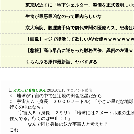
東京駅近くに「地下シェルター」整備を正式表明…小
生食が最悪最凶なのって豚肉らしいな
京大病院、脳腫瘍手術で前代未聞の医療ミス。患者は植
【画像】マジで復活して欲しいAV女優ｗｗｗｗｗｗ
【悲報】高市早苗に逆らった財務官僚、異例の左遷ｗ
ぐらんぶる原作最新話、ヤバすぎる
1.
かれっじ名無しさん
2016/03/15
▼コメント返信
× 地球が宇宙の中では辺境の田舎惑星だから
○ 宇宙人Ａ（身長 ２０００メートル）「小さい星だな地球
行くの中止なｗ」
宇宙人Ｂ（身長 ２ミリ）「地球には２メートル級の生
住んでる。行くのは中止！！」
なんで同じ身長の奴が宇宙人と考えた？
これ