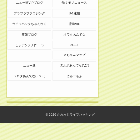
ニュー速VIPブログ
働くモノニュース
ブラブラブラウジング
U-1速報
ライフハックちゃんねる
流速VIP
笑韓ブログ
オワタあんてな
2GET
しぃアンテナ(*ﾟーﾟ)
２ちゃんマップ
ニュー速
ヌルポあんてな(ﾟДﾟ)
ワロタあんてな(・∀・)
にゅーもふ
© 2026
かれっじライフハッキング