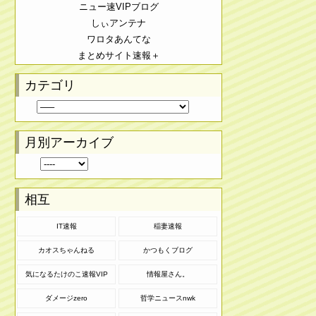
ニュー速VIPブログ
しぃアンテナ
ワロタあんてな
まとめサイト速報＋
カテゴリ
月別アーカイブ
相互
IT速報
稲妻速報
カオスちゃんねる
かつもくブログ
気になるたけのこ速報VIP
情報屋さん。
ダメージzero
哲学ニュースnwk