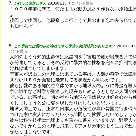
7.
かれっじ名無しさん
2016/03/15
▼コメント返信
１０００年前に来て、何だよまだ動力源さえ作れない原始生
よ
後回しで後回し、他観察しに行こうで其のまま忘れ去られて
も知れんぞ
8.
この宇宙には愛のみが存在できる宇宙の絶対法則があります！
2016/03/15
メント返信
人間のような知的生命体は惑星間を宇宙船で旅が出来るまで
が発達してくると、その反対に暴力的な性格を完全に抑制で
ければ滅亡してしまいます。
宇宙人が沢山この地球には来ている事は、人類の科学では説
きないＵＦＯが頻繁に飛来してる状況から明らかです。
彼らは愛のある知的生命体ですから地球人のように野蛮な殺
争い戦争など科学が発達した現在も止めようとしない人間が
でいるこの惑星に、隣の星から地球を偶然見つけ好奇心から
くしましょうと公に姿を現したりはしないと思います。
地球人同士でも、正常な日本人が危険性が高い韓国に行き偶
つけた家に友人になりたいから訪問して挨拶したいでしょう
彼らは科学技術は地球よりも遥かに進んでいますが、野蛮人
ないですからこの地球に飛来してアメリカ軍のように力でね
せたりはしないです。