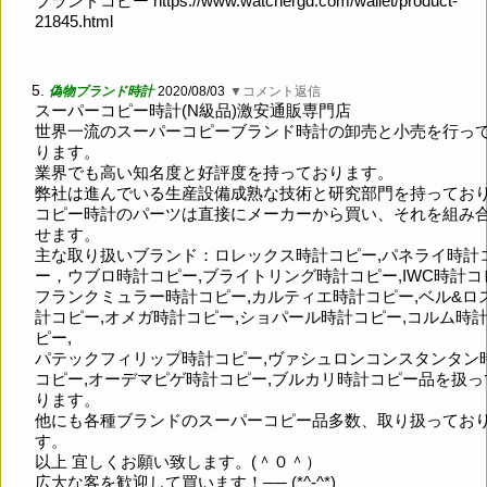
ブランドコピー
https://www.watchergd.com/wallet/product-
21845.html
5.
偽物ブランド時計
2020/08/03
▼コメント返信
スーパーコピー時計(N級品)激安通販専門店
世界一流のスーパーコピーブランド時計の卸売と小売を行っ
ります。
業界でも高い知名度と好評度を持っております。
弊社は進んでいる生産設備成熟な技術と研究部門を持ってお
コピー時計のパーツは直接にメーカーから買い、それを組み
せます。
主な取り扱いブランド：ロレックス時計コピー,パネライ時計
ー，ウブロ時計コピー,ブライトリング時計コピー,IWC時計コ
フランクミュラー時計コピー,カルティエ時計コピー,ベル&ロ
計コピー,オメガ時計コピー,ショパール時計コピー,コルム時
ピー,
パテックフィリップ時計コピー,ヴァシュロンコンスタンタン
コピー,オーデマピゲ時計コピー,ブルカリ時計コピー品を扱っ
ります。
他にも各種ブランドのスーパーコピー品多数、取り扱ってお
す。
以上 宜しくお願い致します。(＾０＾）
広大な客を歓迎して買います！── (*^-^*)