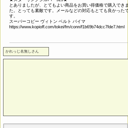
とありましたが、とてもよい商品をお買い得価格で購入でき
た。とっても素敵です。メールなどの対応もとても良かった
す。
スーパーコピー ヴィトン ベルト バイマ
https://www.kopioff.com/tokei/fm/conn/f1b69b74dcc7fde7.html