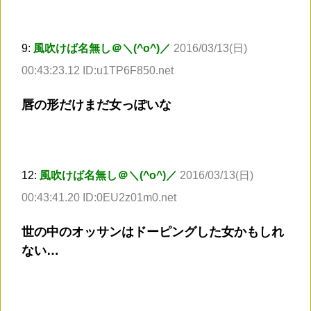
9:
風吹けば名無し＠＼(^o^)／
2016/03/13(日)
00:43:23.12 ID:u1TP6F850.net
唇の形だけまだ女っぽいな
12:
風吹けば名無し＠＼(^o^)／
2016/03/13(日)
00:43:41.20 ID:0EU2z01m0.net
世の中のオッサンはドーピングした女かもしれ
ない…