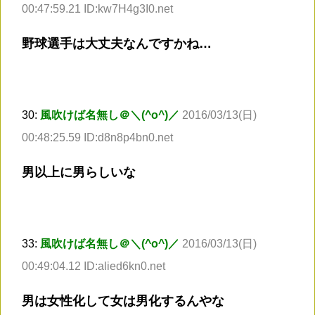
00:47:59.21 ID:kw7H4g3I0.net
野球選手は大丈夫なんですかね…
30:
風吹けば名無し＠＼(^o^)／
2016/03/13(日)
00:48:25.59 ID:d8n8p4bn0.net
男以上に男らしいな
33:
風吹けば名無し＠＼(^o^)／
2016/03/13(日)
00:49:04.12 ID:alied6kn0.net
男は女性化して女は男化するんやな