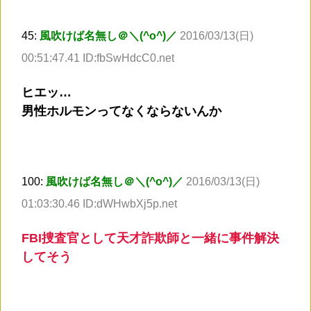
45:
風吹けば名無し＠＼(^o^)／
2016/03/13(日)
00:51:47.41 ID:fbSwHdcC0.net
ヒエッ…
男性ホルモンってなくならないんか
100:
風吹けば名無し＠＼(^o^)／
2016/03/13(日)
01:03:30.46 ID:dWHwbXj5p.net
FBI捜査官として天才詐欺師と一緒に事件解決
してそう