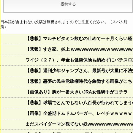
日本語が含まれない投稿は無視されますのでご注意ください。（スパム対
策）
【悲報】マルチビタミン飲むの止めて一ヶ月くらい経
【悲報】すき家、炎上 wwwwwwwwwww wwwwwww
ワイジ（２７）、年金も健康保険も納めずにパチスロ
【悲報】週刊少年ジャンプさん、最新号が大量に不法
【悲報】悪夢の民主党政権時代を象徴する画像がこち
【画像あり】胸が一番大きいJRA女性騎手がコチラ
【悲報】球場でとんでもない八百長が行われてしまうww
【画像】全盛期ドムドムバーガー、レベチｗｗｗｗｗ
まだスパイダーマン観てない奴wwwwwwwwwwwww