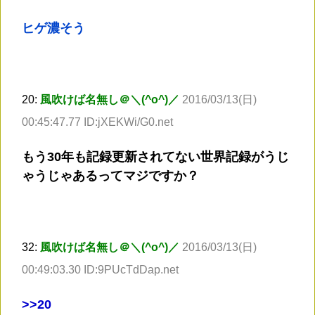
ヒゲ濃そう
20:
風吹けば名無し＠＼(^o^)／
2016/03/13(日)
00:45:47.77 ID:jXEKWi/G0.net
もう30年も記録更新されてない世界記録がうじ
ゃうじゃあるってマジですか？
32:
風吹けば名無し＠＼(^o^)／
2016/03/13(日)
00:49:03.30 ID:9PUcTdDap.net
>
>20