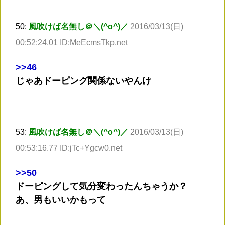
50:
風吹けば名無し＠＼(^o^)／
2016/03/13(日)
00:52:24.01 ID:MeEcmsTkp.net
>
>46
じゃあドーピング関係ないやんけ
53:
風吹けば名無し＠＼(^o^)／
2016/03/13(日)
00:53:16.77 ID:jTc+Ygcw0.net
>
>50
ドーピングして気分変わったんちゃうか？
あ、男もいいかもって