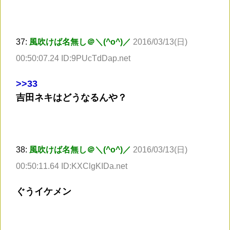
37:
風吹けば名無し＠＼(^o^)／
2016/03/13(日)
00:50:07.24 ID:9PUcTdDap.net
>
>33
吉田ネキはどうなるんや？
38:
風吹けば名無し＠＼(^o^)／
2016/03/13(日)
00:50:11.64 ID:KXClgKIDa.net
ぐうイケメン