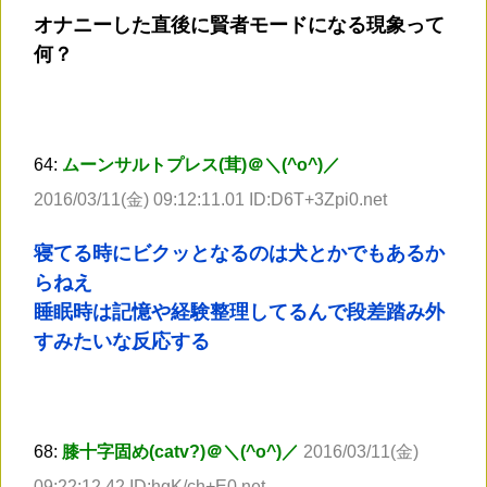
オナニーした直後に賢者モードになる現象って
何？
64:
ムーンサルトプレス(茸)＠＼(^o^)／
2016/03/11(金) 09:12:11.01 ID:D6T+3Zpi0.net
寝てる時にビクッとなるのは犬とかでもあるか
らねえ
睡眠時は記憶や経験整理してるんで段差踏み外
すみたいな反応する
68:
膝十字固め(catv?)＠＼(^o^)／
2016/03/11(金)
09:22:12.42 ID:hgK/ch+E0.net