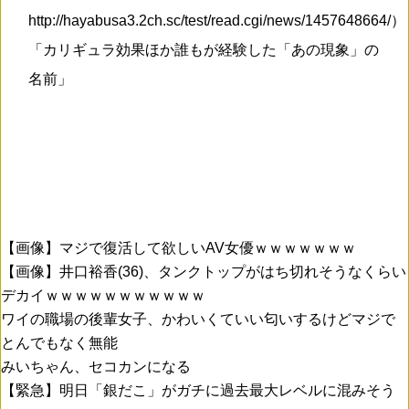
http://hayabusa3.2ch.sc/test/read.cgi/news/1457648664/）
「カリギュラ効果ほか誰もが経験した「あの現象」の
名前」
【画像】マジで復活して欲しいAV女優ｗｗｗｗｗｗｗ
【画像】井口裕香(36)、タンクトップがはち切れそうなくらい
デカイｗｗｗｗｗｗｗｗｗｗｗ
ワイの職場の後輩女子、かわいくていい匂いするけどマジで
とんでもなく無能
みいちゃん、セコカンになる
【緊急】明日「銀だこ」がガチに過去最大レベルに混みそう