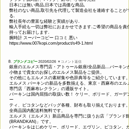
日本には無い商品,日本では高価な商品,
弊社のない商品,取引先を代理して製造会社を連絡することが
る.
弊社長年の豊富な経験と実績があり.
輸入手続も一切は弊社におまかせできます.ご希望の商品を責
持ってお届けします.
腕時計 スーパーコピー 口コミ 悪い
https://www.007kopi.com/product/s49-1.html
8.
ブランドコピー
2020/02/26
▼コメント返信
銀座のエルメス専門店・アトゥール銀座/全品新品…バーキン
小物まで貴女のお探しのエルメス製品をご提供。
その他にもエルメスの素材集や色辞典等をご紹介しています
エルメス バーキンの新品を多数揃える、東京・西麻布のエル
専門店「西麻布レクラン」の通販サイト。
バーキンは国内屈指の取扱い数！ ケリー、ボリード、ガーデ
ー
ティ、ピコタンなどバッグ各種、財布も取り揃えております
全商品国内配送料無料です。
エルメス（エルメス）新品商品を専門に扱うお店「ブランド
(BRANDKAN)」です。
バーキンをはじめケリー、ボリード、エヴリン、ピコタン、