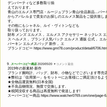
デンパーティなど多数取り揃
えております。
青山のエルメス専門店・ルージュブラン青山/全品新品…バー
からアパレルまで貴女のお探しのエルメス製品をご提供致し
す。
その他にもシャネル、ルイ・ヴィトンなども
取り扱っております。
財布 メンズ エルメス， エルメス アクセサリー ネックレス 
ス ヘルメス， ブランド人気バック エルメス 通販 公式， エ
バーキン エルメスバッグ 新作， エ
ブランドコピー
https://www.gmt78.com/product/detail/6706.ht
9.
スーパーコピー商品
2020/05/20
▼コメント返信
2019年の新素材-新作
ブランド腕時計、バッグ、財布、小物などでございます専売
★弊社は「信用第一」をモットーにお客様にご満足頂けるよ
★全物品運賃無料(日本全国)
★不良品物情況、無償で交換します.
★税関没収する商品は再度無料で発送します!
スーパーコピー商品
https://www.watcher0769.com/one/page-6