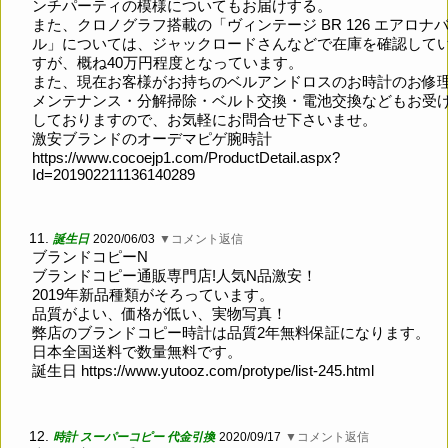
ンチパーティの模様についてもお届けする。
また、クロノグラフ搭載の「ヴィンテージ BR 126 エアロナ
ル」については、ジャックロードさんなどで在庫を確認して
すが、概ね40万円程度となっています。
また、現在お客様がお持ちのベルアンドロスのお時計のお修
メンテナンス・分解掃除・ベルト交換・電池交換などもお受
しておりますので、お気軽にお問合せ下さいませ。
激安ブランドのオーデマピゲ腕時計
https://www.cocoejp1.com/ProductDetail.aspx?
Id=201902211136140289
11.
誕生日
2020/06/03
▼コメント返信
ブランドコピーN
ブランドコピー通販専門店!人気N品激安！
2019年新品種類がそろっています。
品質がよい、価格が低い、実物写真！
弊店のブランドコピー時計は品質2年無料保証になります。
日本全国送料で数量無料です。
誕生日
https://www.yutooz.com/protype/list-245.html
12.
時計 スーパーコピー 代金引換
2020/09/17
▼コメント返信