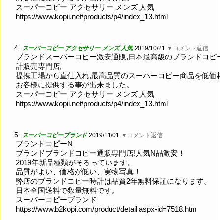
スーパーコピー アクセサリー メンズ 人気
https://www.kopii.net/products/p4/index_13.html
4.
スーパーコピー アクセサリー メンズ 人気
2019/10/21
▼コメント返信
ブランドスーパーコピー激安通販,日本最高級のブランドコピ
計販売専門店,
提携工場から直仕入れ,最高品質のスーパーコピー商品を低価
お客様に提供する事が出来ました。
スーパーコピー アクセサリー メンズ 人気
https://www.kopii.net/products/p4/index_13.html
5.
スーパーコピーブランド
2019/11/01
▼コメント返信
ブランドコピーN
ブランドブランドコピー通販専門店!人気N品激安！
2019年新品種類がそろっています。
品質がよい、価格が低い、実物写真！
弊店のブランドコピー時計は品質2年無料保証になります。
日本全国送料で数量無料です。
スーパーコピーブランド
https://www.b2kopi.com/product/detail.aspx-id=7518.htm