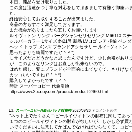
本日、商品を受け取りました。
この度は迅速かつ丁寧な対応をして頂きまして有難う御座い
た。
終始安心してお取引することが出来ました。
商品の方もすごく満足しております。
また機会がありましたら宜しくお願いします
ルイヴィトン リング バーグシャンゼリゼリング M66110 ス
シルバーカラー Lサイズ 約21号 新品 LVロゴ レア 指輪 ペン
ヘッド トップ メンズ ブランドアクセサリー ルイ･ヴィトン
思ったよりも綺麗ですた (*＾＾*)
Ｌサイズだとどうかなと思ったんですけど、少し余裕があり
が、このようなリングはお直しが出来ないので。
はめた感じ、変にブランドが全面的に出てなくて、さりげな
カッコいいですね (*＾＾*)
購入してよかったです（＾＾
時計 スーパーコピー 代金引換
https://www.2bcopy.com/product/product-2460.html
13.
スーパーコピーN級品バッグ財布時
2020/09/26
▼コメント返信
“ネット上でたくさんコピールイヴィトンの財布に関してあっ
１つのコピールイヴィトンの財布が欲しいが、しかし必ず買
いでくださいに注意してかばんでなければならなくて、コピ