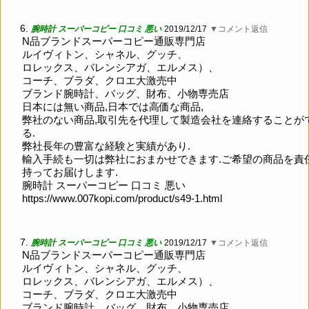
6.
腕時計 スーパーコピー 口コミ 悪い
2019/12/17
▼コメント返信
N品ブランドスーパーコピー通販専門店
ルイヴィトン、シャネル、グッチ、
ロレックス、バレンシアガ、エルメス）、
コーチ、ブラダ、クロエ大激売中
ブランド腕時計、バッグ、財布、小物専売店
日本には無い商品,日本では高価な商品,
弊社のない商品,取引先を代理して製造会社を連絡することが
る.
弊社長年の豊富な経験と実績があり.
輸入手続も一切は弊社におまかせできます.ご希望の商品を責
持ってお届けします.
腕時計 スーパーコピー 口コミ 悪い
https://www.007kopi.com/product/s49-1.html
7.
腕時計 スーパーコピー 口コミ 悪い
2019/12/17
▼コメント返信
N品ブランドスーパーコピー通販専門店
ルイヴィトン、シャネル、グッチ、
ロレックス、バレンシアガ、エルメス）、
コーチ、ブラダ、クロエ大激売中
ブランド腕時計、バッグ、財布、小物専売店