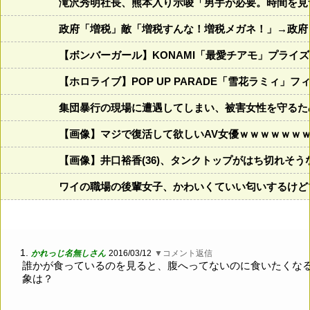
滝沢秀明社長、熊本入り示唆「男手が必要。時間を見
政府「増税」敵「増税すんな！増税メガネ！」→政府
【ボンバーガール】KONAMI「最愛チアモ」プライ
【ホロライブ】POP UP PARADE「雪花ラミィ」
集団暴行の現場に遭遇してしまい、被害女性を守るた
【画像】マジで復活して欲しいAV女優ｗｗｗｗｗｗ
【画像】井口裕香(36)、タンクトップがはち切れそ
ワイの職場の後輩女子、かわいくていい匂いするけど
1.
かれっじ名無しさん
2016/03/12
▼コメント返信
誰かが食っているのを見ると、腹へってないのに食いたくな
象は？