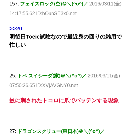
157:
フェイスロック(空)＠＼(^o^)／
2016/03/11(金)
14:17:55.62 ID:bOunSE3x0.net
>
>20
明後日Toeic試験なので最近身の回りの雑用で
忙しい
25:
トペ スイシーダ(家)＠＼(^o^)／
2016/03/11(金)
07:50:26.65 ID:XVjAVGNY0.net
蚊に刺されたトコロに爪でバッテンする現象
27:
ドラゴンスクリュー(東日本)＠＼(^o^)／