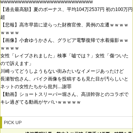
wwwwwwwwwwwwwwwwwwwwwwwwww
【過去最高額】夏のボーナス、平均104万2537円 初の100万円
超
【悲報】高市早苗に逆らった財務官僚、異例の左遷ｗｗｗｗ
ｗｗｗｗ
【画像】小倉ゆうかさん、グラビア電撃復帰で水着撮影ｗｗ
ｗｗｗｗ
女性「レイプされました」検事「嘘では？」女性「傷ついた
ので訴えます」
川崎ってどうしようもない街みたいなイメージあったけど
長瀬智也さん、バイク画像を投稿するも見た目が汚らしいと
ネットの女性たちから批判…謝罪
【動画】ショートスリーパー堀さん、高須幹弥とのコラボで
キレ過ぎてる動画がヤバいｗｗｗｗｗ
PICK UP