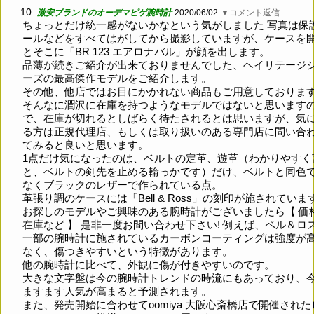
10.
激安ブランドのオーデマピゲ腕時計
2020/06/02
▼コメント返信
ちょっとだけ統一感がないかなという気がしました 写真は保
ールなどをすべてはがしてから撮影していますが、ケースを
とそこに「BR 123 エアロナバル」が顔を出します。
品薄が続きご紹介が出来ておりませんでした、ヘイリテージ
ーズの最高傑作モデルをご紹介します。
その他、他店ではお目にかかれない商品もご用意しておりま
そんなに潤沢に在庫を持つようなモデルではないと思います
で、在庫が切れるとしばらく待たされるとは思いますが、気
る方は正規代理店、もしくは取り扱いのある専門店に問い合
てみると良いと思います。
1点だけ気になったのは、ベルトの定革、遊革（わかりやすく
と、ベルトの剣先を止める輪っかです）だけ、ベルトと同色
なくブラックのレザーで作られている点。
革張り調のケースには「Bell & Ross」の刻印が施されていま
お探しのモデルやご興味のある腕時計がございましたら【 価
在庫など 】 是非一度お問い合わせ下さい! 例えば、ベル＆ロ
一部の腕時計に施されているカーボンコーティングは強度が
なく、傷つきやすいという特徴があります。
他の腕時計に比べて、外観に傷が付きやすいのです。
大きな文字盤は今の腕時計トレンドの時流にもあっており、
ますます人気が高まると予測されます。
また、発売開始に合わせてoomiya 大阪心斎橋店で開催された