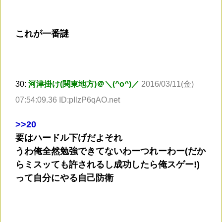
これが一番謎
30:
河津掛け(関東地方)＠＼(^o^)／
2016/03/11(金)
07:54:09.36 ID:pIlzP6qAO.net
>
>20
要はハードル下げだよそれ
うわ俺全然勉強できてないわーつれーわー(だか
らミスッても許されるし成功したら俺スゲー!)
って自分にやる自己防衛