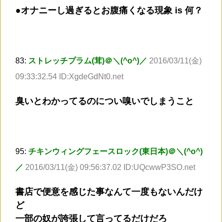
●オナニーし過ぎるとお腹痛くなる現象 is 何？
83:
ストレッチプラム(茸)＠＼(^o^)／
2016/03/11(金)
09:33:32.54 ID:XgdeGdNt0.net
臭いとわかってるのについ嗅いでしまうこと
95:
チキンウィングフェースロック(東日本)＠＼(^o^)
／
2016/03/11(金) 09:56:37.02 ID:UQcwwP3SO.net
書店で便意を感じた事なんて一度もないんだけ
ど
一部の奴が誇張して言ってるだけだろ