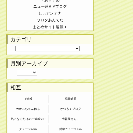
・おすすめ
ニュー速VIPブログ
しぃアンテナ
ワロタあんてな
まとめサイト速報＋
カテゴリ
月別アーカイブ
相互
IT速報
稲妻速報
カオスちゃんねる
かつもくブログ
気になるたけのこ速報VIP
情報屋さん。
ダメージzero
哲学ニュースnwk