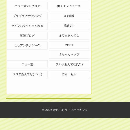
ニュー速VIPブログ
働くモノニュース
ブラブラブラウジング
U-1速報
ライフハックちゃんねる
流速VIP
笑韓ブログ
オワタあんてな
2GET
しぃアンテナ(*ﾟーﾟ)
２ちゃんマップ
ニュー速
ヌルポあんてな(ﾟДﾟ)
ワロタあんてな(・∀・)
にゅーもふ
© 2026
かれっじライフハッキング