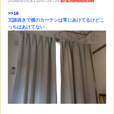
2016/03/10(木) 10:07:24.724
ID:tCnIH8Nn0.net
>
>16
冗談抜きで横のカーテンは常にあけてるけどこ
っちはあけてない