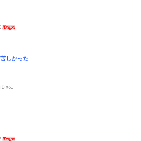
45
ID:qpx
り苦しかった
 ID:Xo1
45
ID:qpx