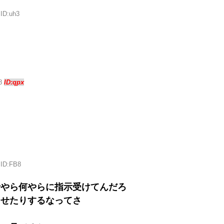
 ID:uh3
38
ID:qpx
 ID:FB8
士やら何やらに指示受けてんだろ
させたりするなってさ