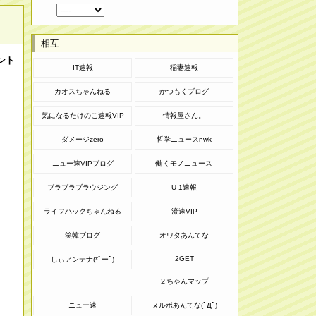
相互
ント
IT速報
稲妻速報
カオスちゃんねる
かつもくブログ
気になるたけのこ速報VIP
情報屋さん。
ダメージzero
哲学ニュースnwk
ニュー速VIPブログ
働くモノニュース
ブラブラブラウジング
U-1速報
ライフハックちゃんねる
流速VIP
笑韓ブログ
オワタあんてな
2GET
しぃアンテナ(*ﾟーﾟ)
２ちゃんマップ
ニュー速
ヌルポあんてな(ﾟДﾟ)