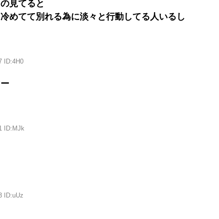
レの見てると
ち冷めてて別れる為に淡々と行動してる人いるし
7 ID:4H0
マー
1 ID:MJk
ち
3 ID:uUz