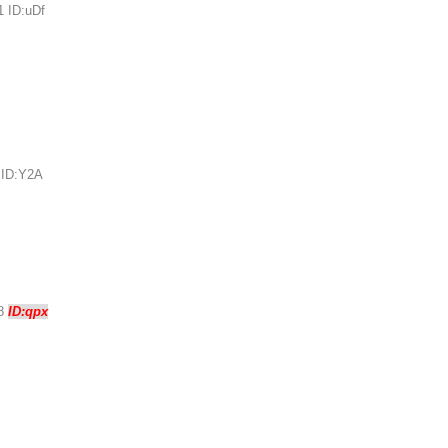
1 ID:uDf
 ID:Y2A
38
ID:qpx