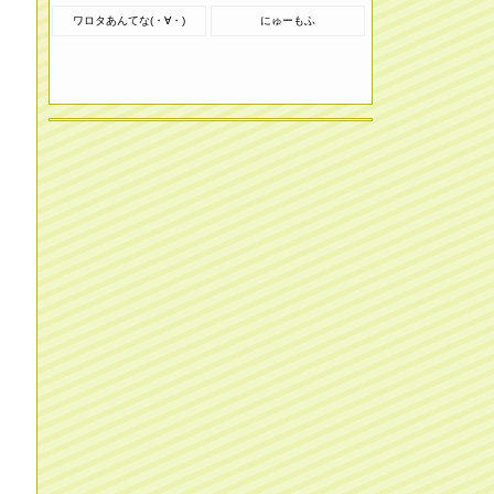
ワロタあんてな(・∀・)
にゅーもふ