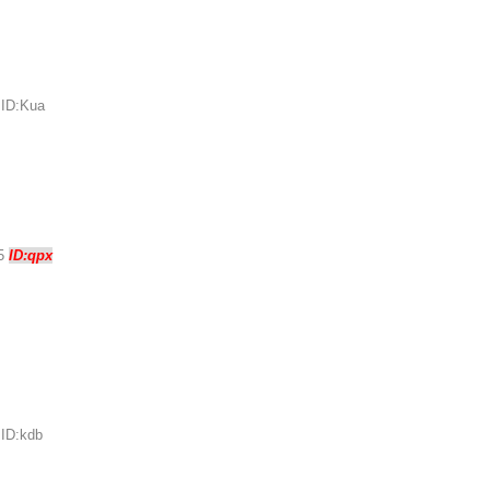
 ID:Kua
45
ID:qpx
 ID:kdb