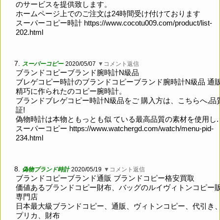
のサービスを提供致します。
ホームページ上でのご注文は24時間受け付けております
スーパーコピー時計
https://www.cocotu009.com/product/list-
202.html
7.
スーパーコピー
2020/05/07
▼コメント返信
ブランドコピーブランド腕時計N級品
ブレゲコピー時計のブランドコピーブランド腕時計N級品 通
精巧に作られたのコピー腕時計。
ブランドブレゲコピー時計N級品をご 購入方は、こちらへ,品
証!
偽物時計は本物ともっとも似 ている最高品質の素材を使用し.
スーパーコピー
https://www.watchergd.com/watch/menu-pid-
234.html
8.
偽物ブランド時計
2020/05/19
▼コメント返信
ブランドコピーブランド通販 ブランドコピー格安買取
価値あるブランドコピー財布、バッグのルイヴィトンコピー
専門店
日本最大級ブランドコピー、通販、ヴィトンコピー、代引き
プリカ、財布