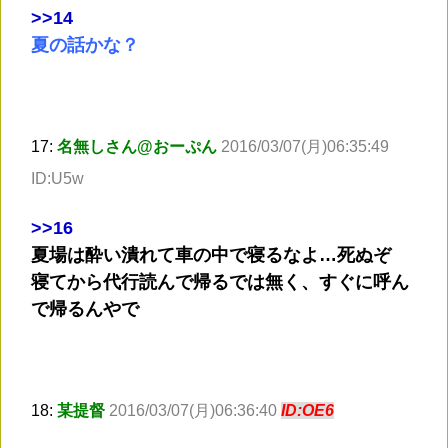
>
>14
夏の話かな？
17:
名無しさん@おーぷん
2016/03/07(月)06:35:49
ID:U5w
>
>16
夏場は酔い潰れて車の中で寝るなよ…死ぬぞ
寝てから代行読んで帰るでは無く、すぐに呼ん
で帰るんやで
18:
某提督
2016/03/07(月)06:36:40
ID:OE6