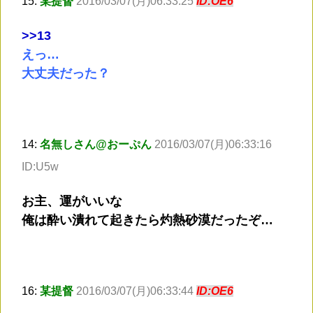
15:
某提督
2016/03/07(月)06:33:25
ID:OE6
>
>13
えっ…
大丈夫だった？
14:
名無しさん@おーぷん
2016/03/07(月)06:33:16
ID:U5w
お主、運がいいな
俺は酔い潰れて起きたら灼熱砂漠だったぞ…
16:
某提督
2016/03/07(月)06:33:44
ID:OE6