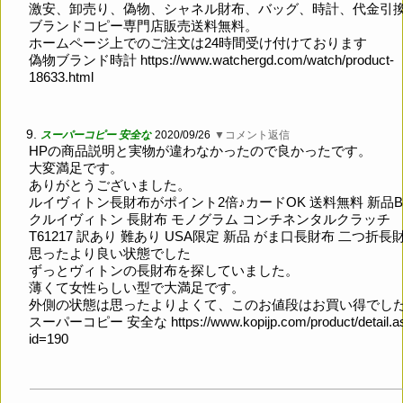
激安、卸売り、偽物、シャネル財布、バッグ、時計、代金引
ブランドコピー専門店販売送料無料。
ホームページ上でのご注文は24時間受け付けております
偽物ブランド時計
https://www.watchergd.com/watch/product-
18633.html
9.
スーパーコピー 安全な
2020/09/26
▼コメント返信
HPの商品説明と実物が違わなかったので良かったです。
大変満足です。
ありがとうございました。
ルイヴィトン長財布がポイント2倍♪カードOK 送料無料 新品
クルイヴィトン 長財布 モノグラム コンチネンタルクラッチ
T61217 訳あり 難あり USA限定 新品 がま口長財布 二つ折長
思ったより良い状態でした
ずっとヴィトンの長財布を探していました。
薄くて女性らしい型で大満足です。
外側の状態は思ったよりよくて、このお値段はお買い得でし
スーパーコピー 安全な
https://www.kopijp.com/product/detail.
id=190