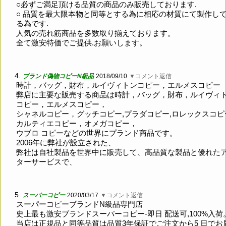
○必ずご満足頂ける品質の商品のみ販売しております.
○ 品質を最大限本物と同等とする為に相応の材質にて製作し
る為です.
人気の売れ筋商品を多数取り揃えております。
全て激安特価でご提供.お願いします。
4.
ブランド偽物コピーN級品
2018/09/10
▼コメント返信
時計，バッグ，財布，ルイヴィトンコピー，エルメスコピー
弊店に主要な販売する商品は時計，バッグ，財布，ルイヴィ
コピー，エルメスコピー，
シャネルコピー，グッチコピー,プラダコピー,ロレックスコピ
カルティエコピー，オメガコピー，
ウブロ コピーなどの世界にプランド商品です。
2006年に弊社が設立された、
弊社は自社製品を世界中に販売して、高品質な製品と優れた
ターサービスで、
5.
スーパーコピー
2020/03/17
▼コメント返信
スーパーコピーブランドN級品専門店
史上最も激安ブランドスーパーコピー-即日 配送可,100%入荷
当店は正規品と同等品質は品質3年保証でご注文から5 日でお