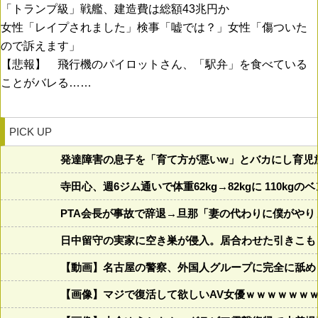
「トランプ級」戦艦、建造費は総額43兆円か
女性「レイプされました」検事「嘘では？」女性「傷ついた
ので訴えます」
【悲報】 飛行機のパイロットさん、「駅弁」を食べている
ことがバレる……
PICK UP
発達障害の息子を「育て方が悪いw」とバカにし育児
寺田心、週6ジム通いで体重62kg→82kgに 110k
PTA会長が事故で辞退→旦那「妻の代わりに僕がや
日中留守の実家に空き巣が侵入。居合わせた引きこも
【動画】名古屋の警察、外国人グループに完全に舐め
【画像】マジで復活して欲しいAV女優ｗｗｗｗｗｗ