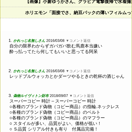
【画像】小倉ゆうかさん、グラビア電撃復帰で水着撮
ホリエモン「面接でさ、納豆パックの薄いフィルムっ
1.
かれっじ名無しさん
2016/03/08
▼コメント返信
自分の限界わからずガバガバ飲む馬鹿本当嫌い
酔っ払ってたら何してもいいと思ってる阿呆
2.
かれっじ名無しさん
2016/03/08
▼コメント返信
レッドブルウォッカとかダーツやるときの乾杯の酒じゃん
3.
偽物ルイヴィトン財布
2018/09/07
▼コメント返信
スーパーコピー 時計 – スーパーコピー 時計
○各種のブランド偽物（コピー商品）の指輪.ネックレス
○各種のブランド偽物（コピー商品）のベルト
○各種のブランド偽物（コピー商品）のマフラー
○ スタイルが多い、品質がよい、価格が低い！
○ Ｓ品質 シリアル付きも有り 付属品完備！