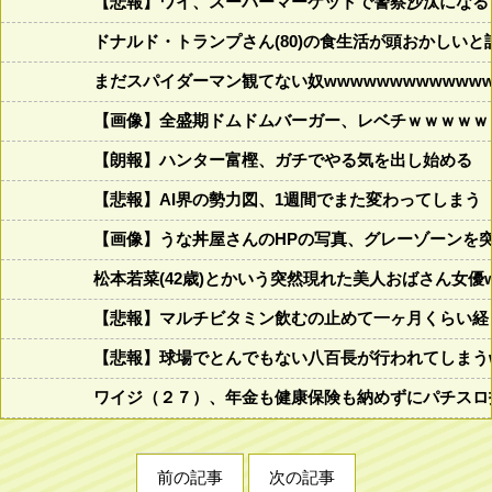
【悲報】ワイ、スーパーマーケットで警察沙汰になる
ドナルド・トランプさん(80)の食生活が頭おかしいと話題にw w
まだスパイダーマン観てない奴wwwwwwwwwwwww
【画像】全盛期ドムドムバーガー、レベチｗｗｗｗｗ
【朗報】ハンター富樫、ガチでやる気を出し始める
【悲報】AI界の勢力図、1週間でまた変わってしまう
【画像】うな丼屋さんのHPの写真、グレーゾーンを
松本若菜(42歳)とかいう突然現れた美人おばさん女優
【悲報】マルチビタミン飲むの止めて一ヶ月くらい経
【悲報】球場でとんでもない八百長が行われてしまうww
ワイジ（２７）、年金も健康保険も納めずにパチスロ
前の記事
次の記事