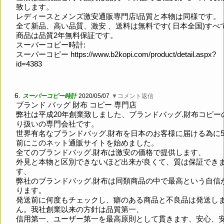
致します。
レディースとメンズ激安通販専門店!品質と本物は同様です。
全て新品、高い品質、激安 、送料は無料です( 日本全国)すべ
商品は品質2年無料保証です。
スーパーコピー時計:
スーパーコピー
https://www.b2kopi.com/product/detail.aspx?
id=4383
6.
スーパーコピー時計
2020/05/07
▼コメント返信
ブランド バッグ 財布 コピー 専門店
弊社は平成20年創業致しました、ブランドバッグ.財布コピー
り扱いの専門会社です。
世界有名なブランドバッグ.財布を日本のお客様に届ける為に
前にこのネット通販サイトを始めました。
全てのブランドバッグ.財布は激安の価格で提供します、
外見と本物と区別できないほど出来が良くて、質は保証でき
す、
弊社のブランドバッグ.財布は同類商品の中で最高という自信
ります。
発送前に何度もチェックし、癖のある商品と不良品は発送し
ん。我社創業以来の方針は品質第一、
信用第一、ユーザー第一を最高原則として貫きます、安心、