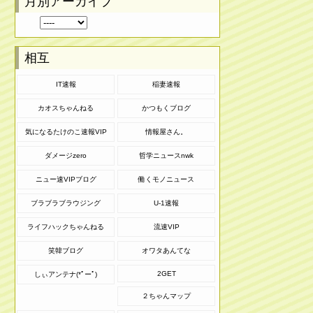
月別アーカイブ
相互
IT速報
稲妻速報
カオスちゃんねる
かつもくブログ
気になるたけのこ速報VIP
情報屋さん。
ダメージzero
哲学ニュースnwk
ニュー速VIPブログ
働くモノニュース
ブラブラブラウジング
U-1速報
ライフハックちゃんねる
流速VIP
笑韓ブログ
オワタあんてな
2GET
しぃアンテナ(*ﾟーﾟ)
２ちゃんマップ