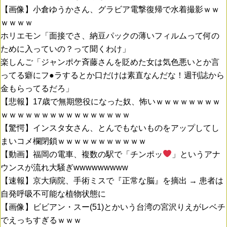
【画像】小倉ゆうかさん、グラビア電撃復帰で水着撮影ｗｗ
ｗｗｗｗ
ホリエモン「面接でさ、納豆パックの薄いフィルムって何の
ために入っていの？って聞くわけ」
楽しんご「ジャンポケ斉藤さんを貶めた女は気色悪いとか言
ってる癖にフ●ラするとか口だけは素直なんだな！週刊誌から
金もらってるだろ」
【悲報】17歳で無期懲役になった奴、怖いｗｗｗｗｗｗｗｗ
ｗｗｗｗｗｗｗｗｗｗｗｗｗｗｗｗ
【驚愕】インスタ女さん、とんでもないものをアップしてし
まいコメ欄閉鎖ｗｗｗｗｗｗｗｗｗｗｗ
【動画】福岡の電車、複数の駅で「チンポッ
」というアナ
ウンスが流れ大騒ぎwwwwwwwww
【速報】京大病院、手術ミスで『正常な脳』を摘出 → 患者は
自発呼吸不可能な植物状態に
【画像】ビビアン・スー(51)とかいう台湾の宮沢りえがレベチ
でえっちすぎるｗｗｗ