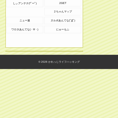
2GET
しぃアンテナ(*ﾟーﾟ)
２ちゃんマップ
ニュー速
ヌルポあんてな(ﾟДﾟ)
ワロタあんてな(・∀・)
にゅーもふ
© 2026
かれっじライフハッキング