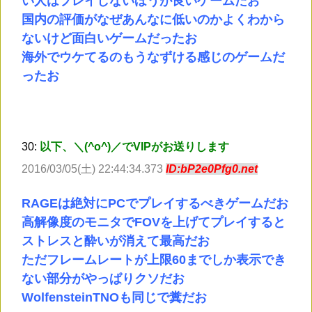
い人はプレイしないほうが良いゲームだお
国内の評価がなぜあんなに低いのかよくわから
ないけど面白いゲームだったお
海外でウケてるのもうなずける感じのゲームだ
ったお
30:
以下、＼(^o^)／でVIPがお送りします
2016/03/05(土) 22:44:34.373
ID:bP2e0Pfg0.net
RAGEは絶対にPCでプレイするべきゲームだお
高解像度のモニタでFOVを上げてプレイすると
ストレスと酔いが消えて最高だお
ただフレームレートが上限60までしか表示でき
ない部分がやっぱりクソだお
WolfensteinTNOも同じで糞だお