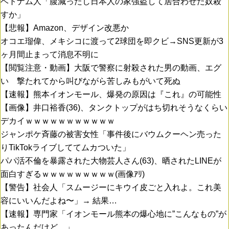
ベトナム人「腹減ったし日本人の家強盗して居合わせた奴殺
すか」
【悲報】Amazon、デザイン改悪か
オコエ瑠偉、メキシコに渡って2球団を即クビ→SNS更新が3
ヶ月間止まって消息不明に
【閲覧注意・動画】大阪で警察に射殺された男の動画、エグ
い 撃たれてから叫びながら苦しみもがいて死ぬ
【速報】熊本イオンモール、爆発の原因は『これ』の可能性
【画像】井口裕香(36)、タンクトップがはち切れそうなくらい
デカイｗｗｗｗｗｗｗｗｗｗｗ
ジャンポケ斉藤の被害女性「事件後にバウムクーヘン売った
りTikTokライブしててムカついた」
パパ活不倫を暴露された大物芸人さん(63)、晒されたLINEが
面白すぎるｗｗｗｗｗｗｗｗｗ(画像ｱﾘ)
【警告】社会人「スムージーにキウイ皮ごと入れよ。これ美
容にいいんだよね〜」→ 結果…
【速報】専門家「イオンモール熊本の爆心地に”こんなもの”が
あったんだけど…」