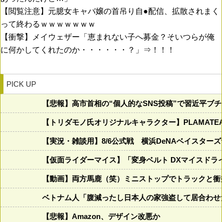
【閲覧注意】元臆女キャバ嬢の首吊り自●配信、拡散されまく
って終わるｗｗｗｗｗｗｗ
【衝撃】メイウェザー「恵まれない子へ募金？そいつらが俺
に何かしてくれたのか・・・・・・？」⇒！！！
PICK UP
【悲報】高市首相の“個人的なSNS投稿”で習近平ブ
【トリダモノ氏オリジナルキャラクター】PLAMAT
【実況・雑談用】8/6公式戦 横浜DeNAベイスターズ
【仮面ライダーマイス】「変身ベルト DXマイスドラ
【動画】両方馬鹿（笑）ミニストップでトラックと衝
ベトナム人「腹減ったし日本人の家強盗して居合わせ
【悲報】Amazon、デザイン改悪か