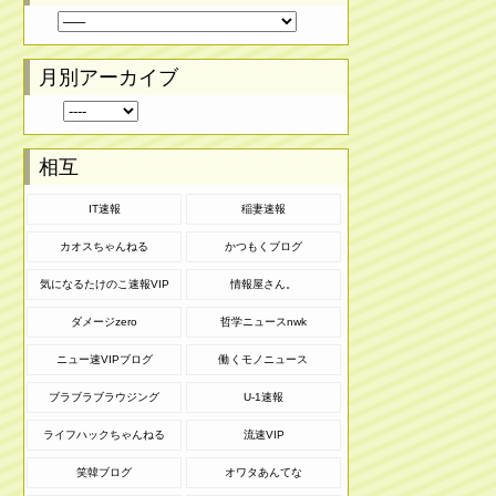
月別アーカイブ
相互
IT速報
稲妻速報
カオスちゃんねる
かつもくブログ
気になるたけのこ速報VIP
情報屋さん。
ダメージzero
哲学ニュースnwk
ニュー速VIPブログ
働くモノニュース
ブラブラブラウジング
U-1速報
ライフハックちゃんねる
流速VIP
笑韓ブログ
オワタあんてな