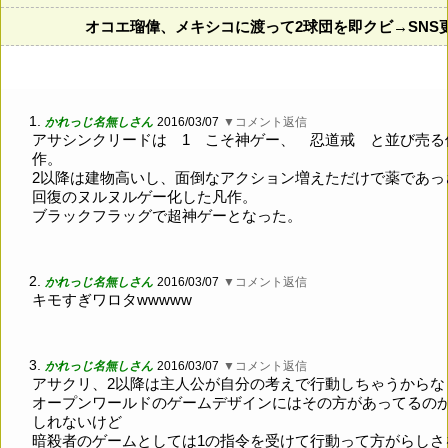
オコエ瑠偉、メキシコに渡って2球団を即クビ→SNS
1.
かれっじ名無しさん
2016/03/07
▼コメント返信
アサシンクリードは 1 こそ神ゲー、 忍道戒 と並び売る
作。
2以降は建物高いし、面倒なアクション増えただけで薬であっ
回復のヌルヌルゲー化した凡作。
ブラックフラッグで超神ゲーとなった。
2.
かれっじ名無しさん
2016/03/07
▼コメント返信
キモすぎワロタwwwww
3.
かれっじ名無しさん
2016/03/07
▼コメント返信
アサクリ、2以降は主人公が自分の考えで行動しちゃうからな
オープンワールドのゲームデザインにはその方があってるの
しれないけど
暗殺者のゲームとしては1の指令を受けて行動って方がらしさ