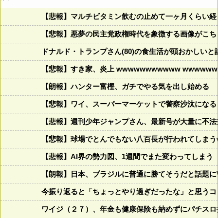
【悲報】マルチビタミン飲むの止めて一ヶ月くらい経
【悲報】悪夢の民主党政権時代を象徴する画像がこち
ドナルド・トランプさん(80)の食生活が頭おかしいと話題にw w
【悲報】すき家、炎上 wwwwwwwwwww wwwwwww
【朗報】ハンター富樫、ガチでやる気を出し始める
【悲報】ワイ、スーパーマーケットで警察沙汰になる
【悲報】週刊少年ジャンプさん、最新号が大量に不法
【悲報】球場でとんでもない八百長が行われてしまうww
【悲報】AI界の勢力図、1週間でまた変わってしまう
【朗報】日本、ブラジルに普通に勝てそうだと話題に
今振り返ると「ちょっとやり過ぎだったな」と思うコロ
ワイジ（２７）、年金も健康保険も納めずにパチスロ