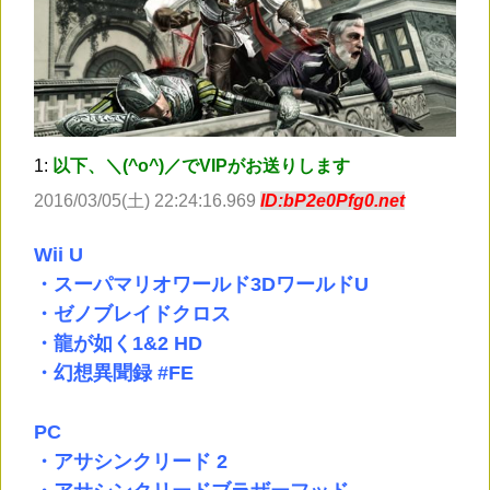
1:
以下、＼(^o^)／でVIPがお送りします
2016/03/05(土) 22:24:16.969
ID:bP2e0Pfg0.net
Wii U
・スーパマリオワールド3DワールドU
・ゼノブレイドクロス
・龍が如く1&2 HD
・幻想異聞録 #FE
PC
・アサシンクリード 2