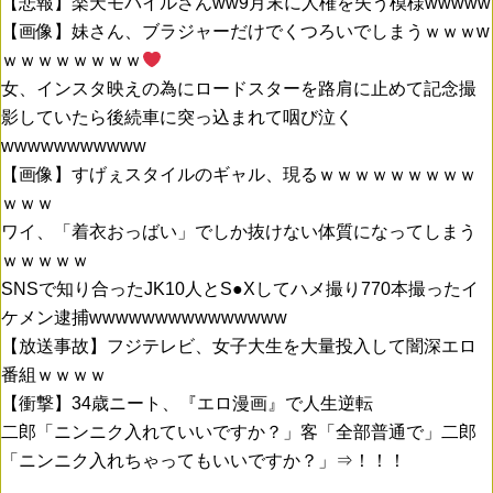
【悲報】楽天モバイルさんww9月末に人権を失う模様wwwww
【画像】妹さん、ブラジャーだけでくつろいでしまうｗｗｗw
ｗｗｗｗｗｗｗｗ
女、インスタ映えの為にロードスターを路肩に止めて記念撮
影していたら後続車に突っ込まれて咽び泣く
wwwwwwwwwww
【画像】すげぇスタイルのギャル、現るｗｗｗｗｗｗｗｗｗ
ｗｗｗ
ワイ、「着衣おっばい」でしか抜けない体質になってしまう
ｗｗｗｗｗ
SNSで知り合ったJK10人とS●Xしてハメ撮り770本撮ったイ
ケメン逮捕wwwwwwwwwwwwwww
【放送事故】フジテレビ、女子大生を大量投入して闇深エロ
番組ｗｗｗｗ
【衝撃】34歳ニート、『エロ漫画』で人生逆転
二郎「ニンニク入れていいですか？」客「全部普通で」二郎
「ニンニク入れちゃってもいいですか？」⇒！！！