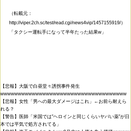
（転載元：
http://viper.2ch.sc/test/read.cgi/news4vip/1457155919/）
「タクシー運転手になって半年たった結果w」
【悲報】大阪で白昼堂々誘拐事件発生
wwwwwwwwwwwwwwwwwwwwwwwwwwwwwwwwwwww
【悲報】女性「男への最大ダメージはこれ」←お前ら耐えら
れる？
【警告】医師「米国では”ヘロインと同じくらいヤバい薬”が日
本では平気で処方されてる」