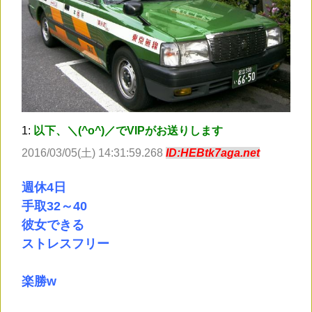
1:
以下、＼(^o^)／でVIPがお送りします
2016/03/05(土) 14:31:59.268
ID:HEBtk7aga.net
週休4日
手取32～40
彼女できる
ストレスフリー
楽勝w