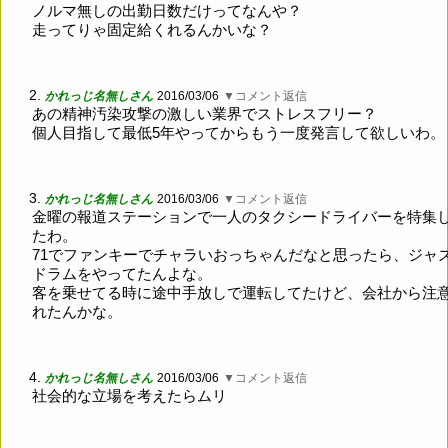
ノルマ無しの出勤日数だけってなんや？
走ってりゃ固定給くれるんかいな？
2.
かれっじ名無しさん
2016/03/06
▼コメント返信
あの精神汚染攻撃の激しい業界でストレスフリー？
個人目指して最低5年やってからもう一度発言して欲しいわ。
3.
かれっじ名無しさん
2016/03/06
▼コメント返信
金曜の報道ステーションで一人のタクシードライバーを特集
たわ。
71でファンキーでチャラいおっちゃんだなと思ったら、ジャ
ドラムをやってたんよな。
客を乗せてる時に途中手放しで運転してたけど、会社から注
れたんかな。
4.
かれっじ名無しさん
2016/03/06
▼コメント返信
社会的な立場を考えたらムリ