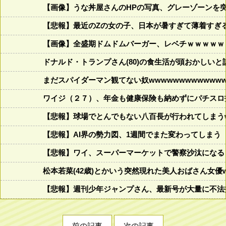
【画像】うな丼屋さんのHPの写真、グレーゾーンを
【悲報】最近のZの女の子、日本が暑すぎて薄着すぎ
【画像】全盛期ドムドムバーガー、レベチｗｗｗｗｗ
ドナルド・トランプさん(80)の食生活が頭おかしいと話題にw w
まだスパイダーマン観てない奴wwwwwwwwwwwww
ワイジ（２７）、年金も健康保険も納めずにパチスロ
【悲報】球場でとんでもない八百長が行われてしまうww
【悲報】AI界の勢力図、1週間でまた変わってしまう
【悲報】ワイ、スーパーマーケットで警察沙汰になる
松本若菜(42歳)とかいう突然現れた美人おばさん女優
【悲報】週刊少年ジャンプさん、最新号が大量に不法
前の記事
次の記事