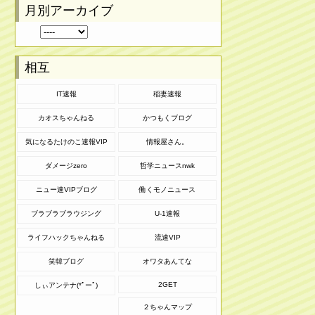
月別アーカイブ
相互
IT速報
稲妻速報
カオスちゃんねる
かつもくブログ
気になるたけのこ速報VIP
情報屋さん。
ダメージzero
哲学ニュースnwk
ニュー速VIPブログ
働くモノニュース
ブラブラブラウジング
U-1速報
ライフハックちゃんねる
流速VIP
笑韓ブログ
オワタあんてな
2GET
しぃアンテナ(*ﾟーﾟ)
２ちゃんマップ