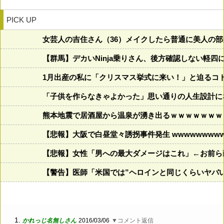
PICK UP
女芸人の吉住さん（36）メイクしたら普通に美人の
【群馬】デカいNinja乗りさん、後方確認しない軽四
1月出産の私に「クリスマス挙式に来い！」と迫るコ
「子供を作らなきゃよかった」思い通りの人生設計に
熊本地震で居酒屋から温泉が湧き出るｗｗｗｗｗｗｗ
【悲報】大阪で白昼堂々誘拐事件発生 wwwwwwwwww
【悲報】女性「男への最大ダメージはこれ」←お前ら
【警告】医師「米国では”ヘロインと同じくらいヤバ
1.
かれっじ名無しさん
2016/03/06
▼コメント返信