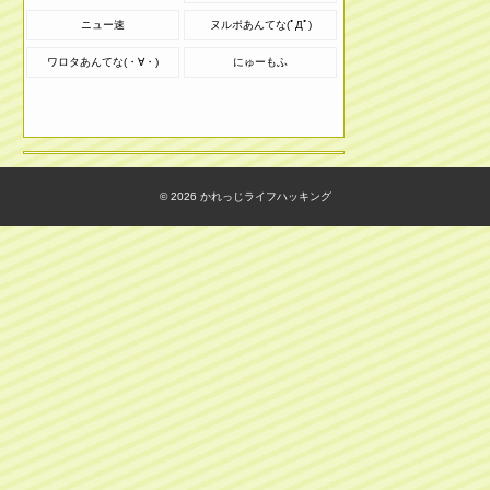
ニュー速
ヌルポあんてな(ﾟДﾟ)
ワロタあんてな(・∀・)
にゅーもふ
© 2026
かれっじライフハッキング