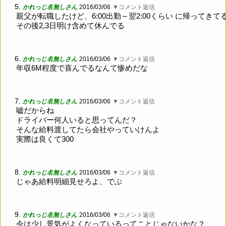
5.
かれっじ名無しさん
2016/03/06
▼コメント返信
親父が転職したけど、6:00出勤～翌2:00くらい に帰ってきて
その後2,3日明け含めて休んでる
6.
かれっじ名無しさん
2016/03/06
▼コメント返信
年収6M程度で喜んでるなんて惨めだな
7.
かれっじ名無しさん
2016/03/06
▼コメント返信
嘘だからね
ドライバー何人いると思ってんだ？
そんな給料渡してたら会社やっていけんよ
実際は良くて300
8.
かれっじ名無しさん
2016/03/06
▼コメント返信
じゃあ給料明細見せろよ、でぶ
9.
かれっじ名無しさん
2016/03/06
▼コメント返信
今は少し景気がよくなっているってことじゃないかな？