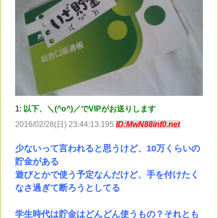
1:
以下、＼(^o^)／でVIPがお送りします
2016/02/28(日) 23:44:13.195
ID:MwN88inf0.net
少ないって言われると思うけど、10万くらいの
貯金がある
遊びとかで使う予定なんだけど、手を付けたく
なさ過ぎて断ろうとしてる
学生時代は貯金はどんどん使うもの？それとも