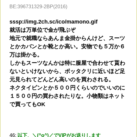
BE:396731329-2BP(2016)
sssp://img.2ch.sc/ico/mamono.gif
就活は万単位で金が飛ぶぞ
地元で就職ならあんま金掛からんけど、スーツ
とかカバンとか靴とか高い。安物でも５万か６
万は掛かる。
しかもスーツなんかは特に服屋で合わせて貰わ
ないといけないから、ボッタクリに近いほど足
元見られてどんどん高いのを買わされる。
ネクタイピンとか５００円くらいのでいいのに
１５００円の買わされたりな。小物類はネット
で買ってもOK
46:
以下、＼(^o^)／でVIPがお送りします