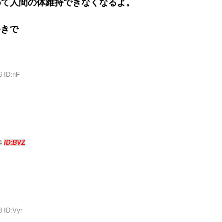
めて人間の体維持できなくなるよ。
巻きで
 ID:riF
14
ID:BVZ
3 ID:Vyr