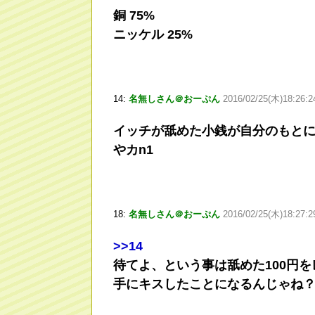
銅 75%
ニッケル 25%
14:
名無しさん＠おーぷん
2016/02/25(木)18:26:2
イッチが舐めた小銭が自分のもと
やカn1
18:
名無しさん＠おーぷん
2016/02/25(木)18:27:2
>
>14
待てよ、という事は舐めた100円
手にキスしたことになるんじゃね