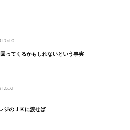
4 ID:sLG
に回ってくるかもしれないという事実
9 ID:uXl
をレジのＪＫに渡せば
？