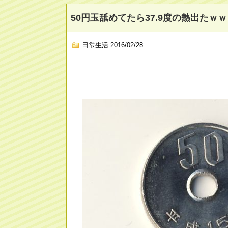
50円玉舐めてたら37.9度の熱出たｗ
日常生活
2016/02/28