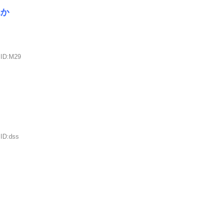
ホか
 ID:M29
 ID:dss