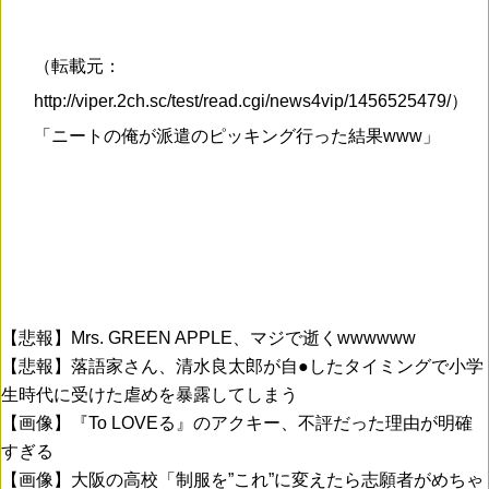
（転載元：
http://viper.2ch.sc/test/read.cgi/news4vip/1456525479/）
「ニートの俺が派遣のピッキング行った結果www」
【悲報】Mrs. GREEN APPLE、マジで逝くwwwwww
【悲報】落語家さん、清水良太郎が自●したタイミングで小学
生時代に受けた虐めを暴露してしまう
【画像】『To LOVEる』のアクキー、不評だった理由が明確
すぎる
【画像】大阪の高校「制服を”これ”に変えたら志願者がめちゃ