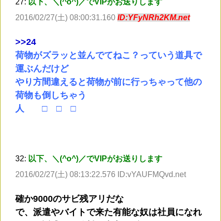
27:
以下、＼(^o^)／でVIPがお送りします
2016/02/27(土) 08:00:31.160
ID:YFyNRh2KM.net
>
>24
荷物がズラッと並んでてねこ？っていう道具で
運ぶんだけど
やり方間違えると荷物が前に行っちゃって他の
荷物も倒しちゃう
人 □ □ □
32:
以下、＼(^o^)／でVIPがお送りします
2016/02/27(土) 08:13:22.576 ID:vYAUFMQvd.net
確か9000のサビ残アリだな
で、派遣やバイトで来た有能な奴は社員になれ