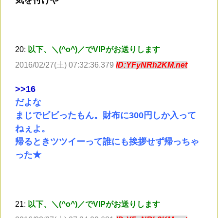
気を付けや
20:
以下、＼(^o^)／でVIPがお送りします
2016/02/27(土) 07:32:36.379
ID:YFyNRh2KM.net
>
>16
だよな
まじでビビったもん。財布に300円しか入って
ねぇよ。
帰るときツツイーって誰にも挨拶せず帰っちゃ
った★
21:
以下、＼(^o^)／でVIPがお送りします