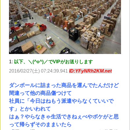
1:
以下、＼(^o^)／でVIPがお送りします
2016/02/27(土) 07:24:39.941
ID:YFyNRh2KM.net
ダンボールに詰まった商品を運んでたんだけど
間違って他の商品傷つけて
社員に「今日はねもう派遣やらなくていいで
す」とかいわれて
はぁ？やらなきゃ生活できねぇべやボケがと思
って帰らずそのままいたら