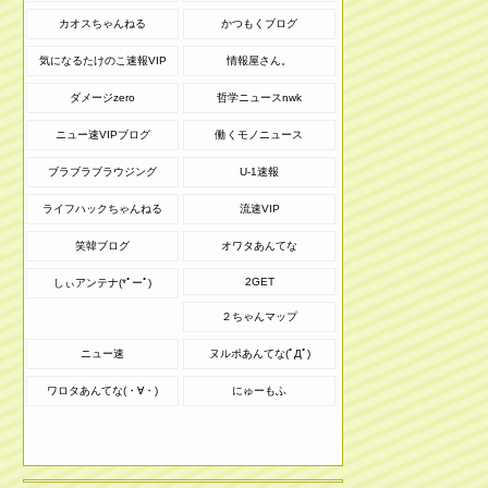
カオスちゃんねる
かつもくブログ
気になるたけのこ速報VIP
情報屋さん。
ダメージzero
哲学ニュースnwk
ニュー速VIPブログ
働くモノニュース
ブラブラブラウジング
U-1速報
ライフハックちゃんねる
流速VIP
笑韓ブログ
オワタあんてな
2GET
しぃアンテナ(*ﾟーﾟ)
２ちゃんマップ
ニュー速
ヌルポあんてな(ﾟДﾟ)
ワロタあんてな(・∀・)
にゅーもふ