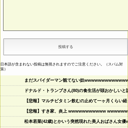
日本語が含まれない投稿は無視されますのでご注意ください。（スパム対
策）
まだスパイダーマン観てない奴wwwwwwwwwwwww
ドナルド・トランプさん(80)の食生活が頭おかしいと話題にw w
【悲報】マルチビタミン飲むの止めて一ヶ月くらい経
【悲報】すき家、炎上 wwwwwwwwwww wwwwwww
松本若菜(42歳)とかいう突然現れた美人おばさん女優