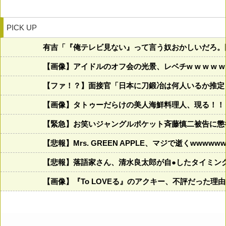
PICK UP
有吉「『俺テレビ見ない』って言う奴おかしいだろ。
【画像】アイドルのオフ会の光景、レベチw w w w w w 
【ファ！？】面接官「日本に刀鍛冶は何人いるか推定
【画像】タトゥーだらけの美人海鮮料理人、現る！！←コレ
【緊急】お笑いジャングルポケット斉藤慎二被告に懲
【悲報】Mrs. GREEN APPLE、マジで逝くwwwww
【悲報】落語家さん、清水良太郎が自●したタイミン
【画像】『To LOVEる』のアクキー、不評だった理