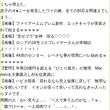
くちゃ増えた」
息子のオ●ニーを発見したワイの嫁、全ての対応を間違えてし
まう…
【画像】ファイアーエムブレム新作、エッチキャラが実装さ
れて始まるｗｗｗｗｗ
【速報】"見せブラ"女神、現る♡♡♡♡
【画像】ロシアの18号コスプレイヤーさんが本物以
上！！！！！！⇒！！
【画像】AKBのセンター、レベチな事が世間にバレ始めるｗ
ｗｗｗｗｗｗ
【驚愕】年商10億円を超える『ひとり親方』が激増 Mac
miniを大量購入しAIを従業員に
【画像】ハビタ部長「戻れるなら売上金庫に戻して 無理な
ら全然いいです イオンが戻って良いって言わなきゃ入った
らダメです」
周囲の人「おい見ろよ…」「一人で来てんのかな…？ｗ」
「腹でけーｗ」一人焼肉ワイ「……ッ…！」