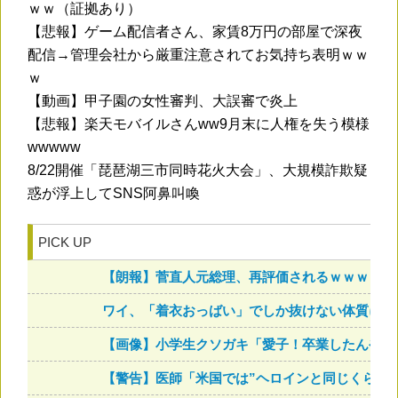
ｗｗ（証拠あり）
【悲報】ゲーム配信者さん、家賃8万円の部屋で深夜
配信→管理会社から厳重注意されてお気持ち表明ｗｗ
ｗ
【動画】甲子園の女性審判、大誤審で炎上
【悲報】楽天モバイルさんww9月末に人権を失う模様
wwwww
8/22開催「琵琶湖三市同時花火大会」、大規模詐欺疑
惑が浮上してSNS阿鼻叫喚
PICK UP
【朗報】菅直人元総理、再評価されるｗｗｗｗｗ
ワイ、「着衣おっばい」でしか抜けない体質にな
【画像】小学生クソガキ「愛子！卒業したんやろ？
【警告】医師「米国では”ヘロインと同じくらい