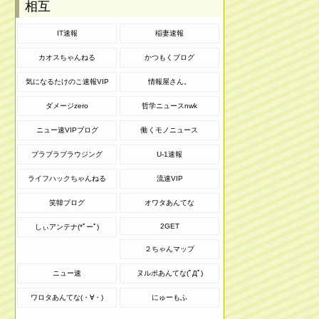
相互
IT速報
稲妻速報
カオスちゃんねる
かつもくブログ
気になるたけのこ速報VIP
情報屋さん。
ダメージzero
哲学ニュースnwk
ニュー速VIPブログ
働くモノニュース
ブラブラブラウジング
U-1速報
ライフハックちゃんねる
流速VIP
笑韓ブログ
オワタあんてな
2GET
しぃアンテナ(*ﾟーﾟ)
２ちゃんマップ
ニュー速
ヌルポあんてな(ﾟДﾟ)
ワロタあんてな(・∀・)
にゅーもふ