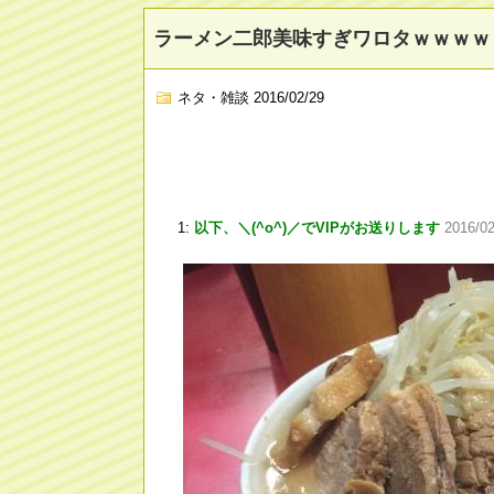
ラーメン二郎美味すぎワロタｗｗｗｗ
ネタ・雑談
2016/02/29
1:
以下、＼(^o^)／でVIPがお送りします
2016/0