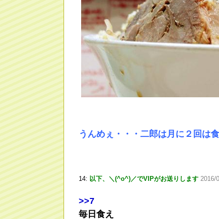
うんめぇ・・・二郎は月に２回は
14:
以下、＼(^o^)／でVIPがお送りします
2016/0
>
>7
毎日食え