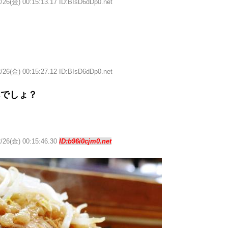
/26(金) 00:15:13.17 ID:BIsD6dDp0.net
/26(金) 00:15:27.12 ID:BIsD6dDp0.net
んでしょ？
2/26(金) 00:15:46.30
ID:b96i0cjm0.net