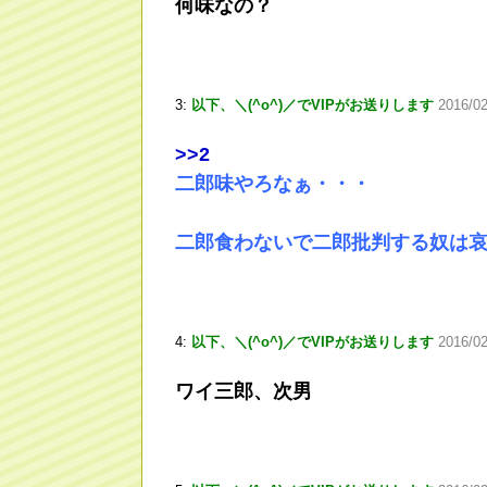
何味なの？
3:
以下、＼(^o^)／でVIPがお送りします
2016/0
>
>2
二郎味やろなぁ・・・
二郎食わないで二郎批判する奴は
4:
以下、＼(^o^)／でVIPがお送りします
2016/02
ワイ三郎、次男