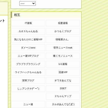
相互
ント
IT速報
稲妻速報
カオスちゃんねる
かつもくブログ
気になるたけのこ速報VIP
情報屋さん。
ダメージzero
哲学ニュースnwk
ニュー速VIPブログ
働くモノニュース
ブラブラブラウジング
U-1速報
ライフハックちゃんねる
流速VIP
笑韓ブログ
オワタあんてな
2GET
しぃアンテナ(*ﾟーﾟ)
２ちゃんマップ
ニュー速
ヌルポあんてな(ﾟДﾟ)