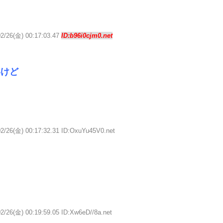
02/26(金) 00:17:03.47
ID:b96i0cjm0.net
いけど
02/26(金) 00:17:32.31 ID:OxuYu45V0.net
2/26(金) 00:19:59.05 ID:Xw6eD//8a.net