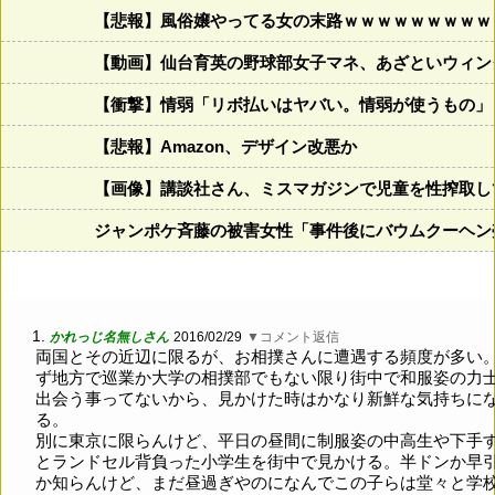
【悲報】風俗嬢やってる女の末路ｗｗｗｗｗｗｗｗｗ
【動画】仙台育英の野球部女子マネ、あざといウィン
【衝撃】情弱「リボ払いはヤバい。情弱が使うもの」
【悲報】Amazon、デザイン改悪か
【画像】講談社さん、ミスマガジンで児童を性搾取し
ジャンポケ斉藤の被害女性「事件後にバウムクーヘン売
1.
かれっじ名無しさん
2016/02/29
▼コメント返信
両国とその近辺に限るが、お相撲さんに遭遇する頻度が多い
ず地方で巡業か大学の相撲部でもない限り街中で和服姿の力
出会う事ってないから、見かけた時はかなり新鮮な気持ちに
る。
別に東京に限らんけど、平日の昼間に制服姿の中高生や下手
とランドセル背負った小学生を街中で見かける。半ドンか早
か知らんけど、まだ昼過ぎやのになんでこの子らは堂々と学