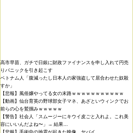
高市早苗、ガチで日銀に財政ファイナンスを申し入れて円売
りパニックを引き起こす
ベトナム人「腹減ったし日本人の家強盗して居合わせた奴殺
すか」
【悲報】風俗嬢やってる女の末路ｗｗｗｗｗｗｗｗｗｗｗ
【動画】仙台育英の野球部女子マネ、あざといウィンクでお
前らの心を鷲掴みｗｗｗｗｗ
【警告】社会人「スムージーにキウイ皮ごと入れよ。これ美
容にいいんだよね〜」→ 結果…
【悲報】手術中の地震が起きた映像、ヤバイ。