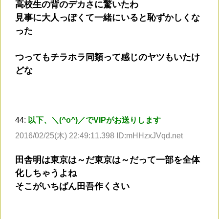
高校生の背のデカさに驚いたわ
見事に大人っぽくて一緒にいると恥ずかしくな
った
つってもチラホラ同類って感じのヤツもいたけ
どな
44:
以下、＼(^o^)／でVIPがお送りします
2016/02/25(木) 22:49:11.398 ID:mHHzxJVqd.net
田舎明は東京は～だ東京は～だって一部を全体
化しちゃうよね
そこがいちばん田吾作くさい