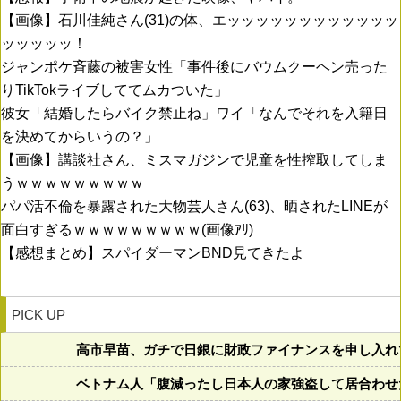
【画像】石川佳純さん(31)の体、エッッッッッッッッッッッッ
ッッッッッ！
ジャンポケ斉藤の被害女性「事件後にバウムクーヘン売った
りTikTokライブしててムカついた」
彼女「結婚したらバイク禁止ね」ワイ「なんでそれを入籍日
を決めてからいうの？」
【画像】講談社さん、ミスマガジンで児童を性搾取してしま
うｗｗｗｗｗｗｗｗｗ
パパ活不倫を暴露された大物芸人さん(63)、晒されたLINEが
面白すぎるｗｗｗｗｗｗｗｗｗ(画像ｱﾘ)
【感想まとめ】スパイダーマンBND見てきたよ
PICK UP
高市早苗、ガチで日銀に財政ファイナンスを申し入れ
ベトナム人「腹減ったし日本人の家強盗して居合わせ