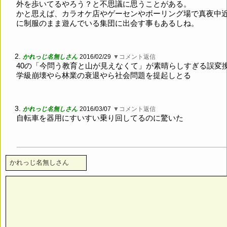
外を歩いてるやろう？と不思議に思うことがある。
かと思えば、カラオケ店やゲーセンやボーリング場で真夜中
に制服のまま遊んでいる集団に出会す事もあるしね。
2.
かれっじ名無しさん
2016/02/29
▼コメント返信
40の「今問う教育と山が見えなくて」が素晴らしすぎる誤変
学級崩壊やら林業の衰退やら社会問題を提起しとる
3.
かれっじ名無しさん
2016/03/07
▼コメント返信
自転車を器用にすいすい乗り回してるのに驚いた