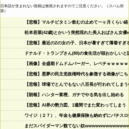
日本語が含まれない投稿は無視されますのでご注意ください。（スパム対
策）
【悲報】マルチビタミン飲むの止めて一ヶ月くらい経
松本若菜(42歳)とかいう突然現れた美人おばさん女優
【悲報】最近のZの女の子、日本が暑すぎて薄着すぎ
ドナルド・トランプさん(80)の食生活が頭おかしいと話題にw w
【画像】全盛期ドムドムバーガー、レベチｗｗｗｗｗ
【悲報】悪夢の民主党政権時代を象徴する画像がこち
【悲報】球場でとんでもない八百長が行われてしまうww
【朗報】ハンター富樫、ガチでやる気を出し始める
【悲報】AI界の勢力図、1週間でまた変わってしまう
ワイジ（２７）、年金も健康保険も納めずにパチスロ
まだスパイダーマン観てない奴wwwwwwwwwwwww