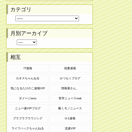
カテゴリ
月別アーカイブ
相互
IT速報
稲妻速報
カオスちゃんねる
かつもくブログ
気になるたけのこ速報VIP
情報屋さん。
ダメージzero
哲学ニュースnwk
ニュー速VIPブログ
働くモノニュース
ブラブラブラウジング
U-1速報
ライフハックちゃんねる
流速VIP