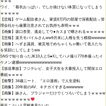
ｗｗｗ
ワイ、「着衣おっばい」でしか抜けない体質になってしまう
ｗｗｗｗｗ
【悲報】ゲーム配信者さん、家賃8万円の部屋で深夜配信→管
理会社から厳重注意されてお気持ち表明ｗｗｗ
【画像】坂口杏里、逃走してウ●カスまで晒されるｗｗｗｗｗ
【悲報】楽天モバイルさんww9月末に人権を失う模様wwwww
【画像】へずま議員、被災地でめちゃくちゃ働いて老人たち
を笑顔にしてしまうww
SNSで知り合ったJK10人とS●Xしてハメ撮り770本撮ったイ
ケメン逮捕wwwwwwwwwwwwwww
【放送事故】フジテレビ、女子大生を大量投入して闇深エロ
番組ｗｗｗｗ
【衝撃】34歳ニート、『エロ漫画』で人生逆転
【画像】20年前のAV、キチガイすぎるwwwwww
【画像】妹さん、ブラジャーだけでくつろいでしまうｗｗｗw
ｗｗｗｗｗｗｗｗ
最近こういう霊柩車見ないな