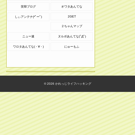
笑韓ブログ
オワタあんてな
2GET
しぃアンテナ(*ﾟーﾟ)
２ちゃんマップ
ニュー速
ヌルポあんてな(ﾟДﾟ)
ワロタあんてな(・∀・)
にゅーもふ
© 2026
かれっじライフハッキング