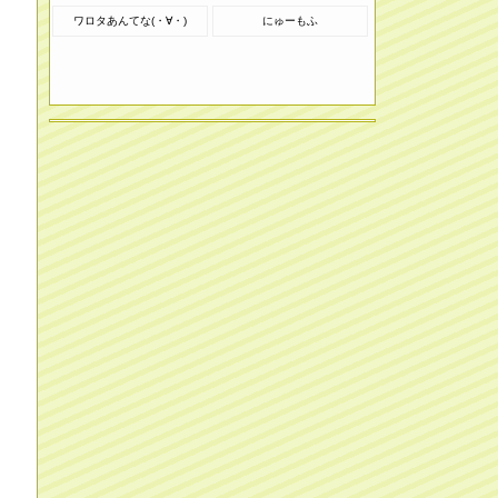
ワロタあんてな(・∀・)
にゅーもふ