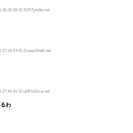
6:26:32.59 ID:XZPZyhr9a.net
6:27:24.53 ID:ZzwazOhaK.net
6:27:44.91 ID:uDFIsOcca.net
するわ