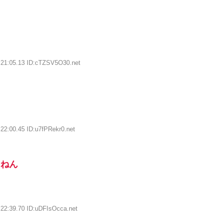
:21:05.13 ID:cTZSV5O30.net
22:00.45 ID:u7fPRekr0.net
んねん
:22:39.70 ID:uDFIsOcca.net