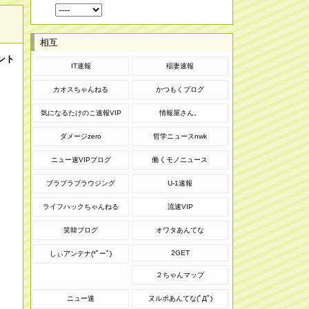
相互
ント
IT速報
稲妻速報
カオスちゃんねる
かつもくブログ
気になるたけのこ速報VIP
情報屋さん。
ダメージzero
哲学ニュースnwk
ニュー速VIPブログ
働くモノニュース
ブラブラブラウジング
U-1速報
ライフハックちゃんねる
流速VIP
笑韓ブログ
オワタあんてな
2GET
しぃアンテナ(*ﾟーﾟ)
２ちゃんマップ
ニュー速
ヌルポあんてな(ﾟДﾟ)