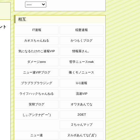
相互
ント
IT速報
稲妻速報
カオスちゃんねる
かつもくブログ
気になるたけのこ速報VIP
情報屋さん。
ダメージzero
哲学ニュースnwk
ニュー速VIPブログ
働くモノニュース
ブラブラブラウジング
U-1速報
ライフハックちゃんねる
流速VIP
笑韓ブログ
オワタあんてな
2GET
しぃアンテナ(*ﾟーﾟ)
２ちゃんマップ
ニュー速
ヌルポあんてな(ﾟДﾟ)