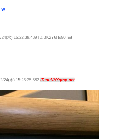
ｗｗ
2/24(水) 15:22:39.489 ID:BK2Y6Ho90.net
02/24(水) 15:23:25.582
ID:ouNhYqtnp.net