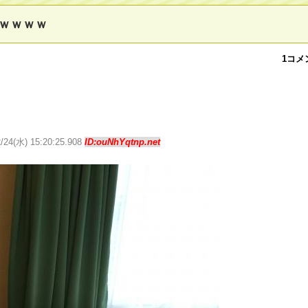
ｗｗｗｗ
1コメ
2/24(水) 15:20:25.908
ID:ouNhYqtnp.net