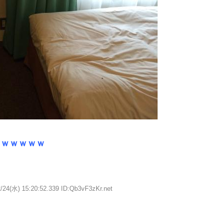
ｗｗｗｗｗｗ
/24(水) 15:20:52.339 ID:Qb3vF3zKr.net