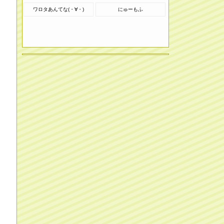
ワロタあんてな(・∀・)
にゅーもふ