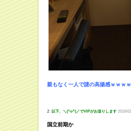
親もなく一人で謎の高揚感ｗｗｗ
2:
以下、＼(^o^)／でVIPがお送りします
2016/02
国立前期か